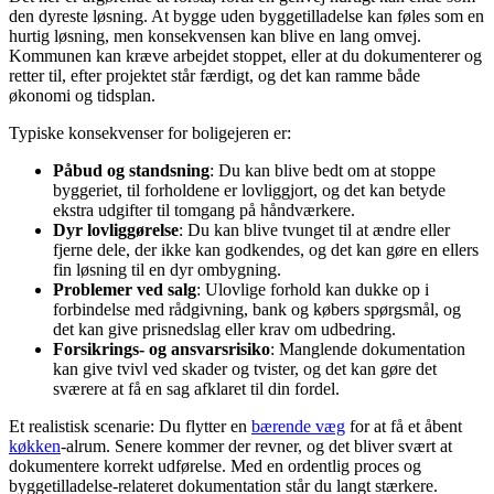
den dyreste løsning. At bygge uden byggetilladelse kan føles som en
hurtig løsning, men konsekvensen kan blive en lang omvej.
Kommunen kan kræve arbejdet stoppet, eller at du dokumenterer og
retter til, efter projektet står færdigt, og det kan ramme både
økonomi og tidsplan.
Typiske konsekvenser for boligejeren er:
Påbud og standsning
: Du kan blive bedt om at stoppe
byggeriet, til forholdene er lovliggjort, og det kan betyde
ekstra udgifter til tomgang på håndværkere.
Dyr lovliggørelse
: Du kan blive tvunget til at ændre eller
fjerne dele, der ikke kan godkendes, og det kan gøre en ellers
fin løsning til en dyr ombygning.
Problemer ved salg
: Ulovlige forhold kan dukke op i
forbindelse med rådgivning, bank og købers spørgsmål, og
det kan give prisnedslag eller krav om udbedring.
Forsikrings- og ansvarsrisiko
: Manglende dokumentation
kan give tvivl ved skader og tvister, og det kan gøre det
sværere at få en sag afklaret til din fordel.
Et realistisk scenarie: Du flytter en
bærende væg
for at få et åbent
køkken
-alrum. Senere kommer der revner, og det bliver svært at
dokumentere korrekt udførelse. Med en ordentlig proces og
byggetilladelse-relateret dokumentation står du langt stærkere.