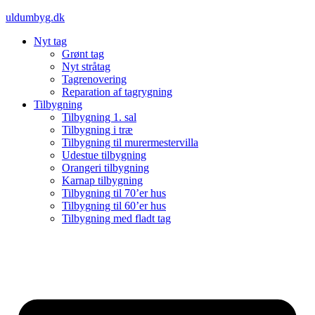
Videre
uldumbyg.dk
til
Nyt tag
indhold
Grønt tag
Nyt stråtag
Tagrenovering
Reparation af tagrygning
Tilbygning
Tilbygning 1. sal
Tilbygning i træ
Tilbygning til murermestervilla
Udestue tilbygning
Orangeri tilbygning
Karnap tilbygning
Tilbygning til 70’er hus
Tilbygning til 60’er hus
Tilbygning med fladt tag