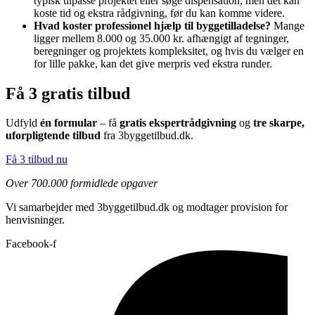
typisk tilpasse projektet eller søge dispensation, men det kan
koste tid og ekstra rådgivning, før du kan komme videre.
Hvad koster professionel hjælp til byggetilladelse?
Mange
ligger mellem 8.000 og 35.000 kr. afhængigt af tegninger,
beregninger og projektets kompleksitet, og hvis du vælger en
for lille pakke, kan det give merpris ved ekstra runder.
Få 3 gratis tilbud
Udfyld
én formular
– få
gratis ekspertrådgivning
og
tre skarpe,
uforpligtende tilbud
fra 3byggetilbud.dk.
Få 3 tilbud nu
Over 700.000 formidlede opgaver
Vi samarbejder med 3byggetilbud.dk og modtager provision for
henvisninger.
Facebook-f