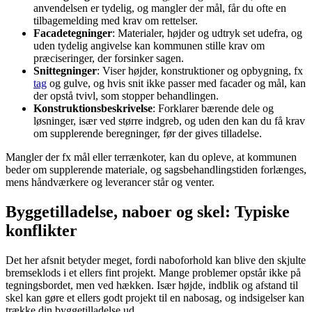
anvendelsen er tydelig, og mangler der mål, får du ofte en
tilbagemelding med krav om rettelser.
Facadetegninger
: Materialer, højder og udtryk set udefra, og
uden tydelig angivelse kan kommunen stille krav om
præciseringer, der forsinker sagen.
Snittegninger
: Viser højder, konstruktioner og opbygning, fx
tag
og gulve, og hvis snit ikke passer med facader og mål, kan
der opstå tvivl, som stopper behandlingen.
Konstruktionsbeskrivelse
: Forklarer bærende dele og
løsninger, især ved større indgreb, og uden den kan du få krav
om supplerende beregninger, før der gives tilladelse.
Mangler der fx mål eller terrænkoter, kan du opleve, at kommunen
beder om supplerende materiale, og sagsbehandlingstiden forlænges,
mens håndværkere og leverancer står og venter.
Byggetilladelse, naboer og skel: Typiske
konflikter
Det her afsnit betyder meget, fordi naboforhold kan blive den skjulte
bremseklods i et ellers fint projekt. Mange problemer opstår ikke på
tegningsbordet, men ved hækken. Især højde, indblik og afstand til
skel kan gøre et ellers godt projekt til en nabosag, og indsigelser kan
trække din byggetilladelse ud.