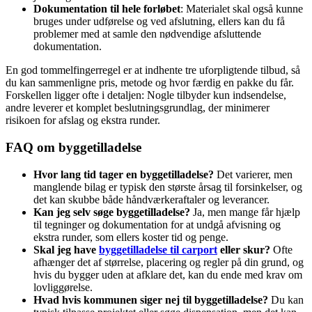
Dokumentation til hele forløbet
: Materialet skal også kunne
bruges under udførelse og ved afslutning, ellers kan du få
problemer med at samle den nødvendige afsluttende
dokumentation.
En god tommelfingerregel er at indhente tre uforpligtende tilbud, så
du kan sammenligne pris, metode og hvor færdig en pakke du får.
Forskellen ligger ofte i detaljen: Nogle tilbyder kun indsendelse,
andre leverer et komplet beslutningsgrundlag, der minimerer
risikoen for afslag og ekstra runder.
FAQ om byggetilladelse
Hvor lang tid tager en byggetilladelse?
Det varierer, men
manglende bilag er typisk den største årsag til forsinkelser, og
det kan skubbe både håndværkeraftaler og leverancer.
Kan jeg selv søge byggetilladelse?
Ja, men mange får hjælp
til tegninger og dokumentation for at undgå afvisning og
ekstra runder, som ellers koster tid og penge.
Skal jeg have
byggetilladelse til carport
eller skur?
Ofte
afhænger det af størrelse, placering og regler på din grund, og
hvis du bygger uden at afklare det, kan du ende med krav om
lovliggørelse.
Hvad hvis kommunen siger nej til byggetilladelse?
Du kan