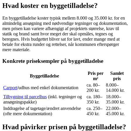
Hvad koster en byggetilladelse?
En byggetilladelse koster typisk mellem 8.000 og 35.000 kr. for en
almindelig ansøgning med nødvendige tegninger og dokumentation,
men prisen kan variere afhængigt af projektets størrelse, krav til
statik og brand samt hvor meget der skal opmåles, tegnes og
beregnes. Hvis budgettet bliver sat for lavt, ender mange med at
betale for ekstra runder og rettelser, når kommunen efterspørger
mere materiale.
Konkrete priseksempler på byggetilladelse
Pris per
Samlet
Byggetilladelse
m²
pris
ca. 80–
8.000–
Carport
/udhus med enkel dokumentation
200 kr.
14.000 kr.
Tilbygning til parcelhus
(inkl. tegninger og
ca. 180–
18.000–
ansøgningspakke)
350 kr.
35.000 kr.
Inddragelse af tagetage/ændret anvendelse
ca. 250–
22.000–
(ofte mere dokumentation)
450 kr.
45.000 kr.
Hvad påvirker prisen på byggetilladelse?