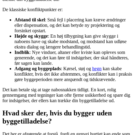
De klassiske konfliktpunkter er:
Afstand til skel
: Små fejl i placering kan kræve ændringer
eller dispensation, og det kan betyde ny projektering og
forsinket opstart.
Højde og skygge
: En høj tilbygning kan give skygge i
naboens have og skabe modstand, og modstand kan udløse
ekstra dialog og længere behandlingstid.
Indblik
: Nye vinduer, altaner eller kviste kan opleves som
generende, og det kan føre til indsigelser, der skal håndteres,
før sagen kan lande.
Adgang og byggeplads
: Kørsel, støj og
hegn
kan skabe
konflikter, hvis det ikke afstemmes, og konflikter kan i praksis
gøre byggeperioden mere anspændt og tidskrævende.
Det kan betale sig at tage nabosnakken tidligt. En kort, rolig
gennemgang med tegninger kan ofte fjerne usikkerhed og spare dig
for indsigelser, der ellers kan trække din byggetilladelse ud.
Hvad sker der, hvis du bygger uden
byggetilladelse?
Det her er afgørende at forstå, fordi en genvej hurtigt kan ende som