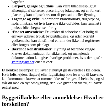
bagefter.
Carport, garage og udhus
: Kan være tilladelsespligtigt
afhængigt af størrelse, placering og lokalplan, og en forkert
placering kan udløse krav om dispensation eller flytning.
Tagetage og kvist
: Ændrer ofte brandforhold, flugtveje og
isoleringskrav, og hvis kravene ikke opfyldes, kan rummet i
praksis blive begrænset i brug.
Ændret anvendelse
: Fx kælder til beboelse eller bolig til
erhverv udløser typisk byggetilladelse, og uden korrekt
godkendelse kan du stå med et rum, der ikke må registreres
eller bruges som planlagt.
Bærende konstruktioner
: Flytning af bærende vægge
kræver dokumentation for sikkerhed, og manglende
dokumentation kan give alvorlige problemer, hvis der opstår
sætningsskader
eller revner.
Et konkret eksempel: Du laver et hurtigt gæsteværelse i kælderen.
Hvis loftshøjden, flugtvej eller fugtsikring ikke lever op til kravene,
kan kommunen kræve, at rummet ikke må bruges til beboelse, og så
står du med en dyr ombygning, der ikke giver den værdi, du havde
regnet med.
Byggetilladelse eller anmeldelse: Hvad er
forskellen?