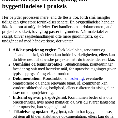
byggetilladelse i praksis
Her betyder processen mere, end de fleste tror, fordi små mangler
tidligt kan give store forsinkelser senere. En byggetilladelse handler
ikke kun om at udfylde felter. Det handler om at dokumentere, at dit
projekt er sikkert, lovligt og passer til grunden. Når materialet er
skarpt, bliver sagsbehandlingen ofte mere gnidningsfri, og du
undgår at stå med håndværkere, der venter.
Afklar projekt og regler
: Tjek lokalplan, servitutter og
afstande til skel, så idéen kan holde i virkeligheden, ellers kan
du blive nødt til at ændre projektet, når du troede, det var klar.
Opmåling og tegningspakke
: Situationsplan, plantegninger,
facader og snit med korrekte mål, for upræcise tegninger giver
typisk spørgsmål og ekstra runder.
Dokumentation
: Konstruktioner,
isolering
, eventuelle
brandforhold og andre relevante bilag, så kommunen kan
vurdere sikkerhed og lovlighed, ellers risikerer du afslag eller
krav om omprojektering.
Indsend og svar på spørgsmål
: Kommunen beder ofte om
præciseringer, hvis noget mangler, og hvis du svarer langsomt
eller upræcist, kan sagen gå i stå.
Tilladelse og opstart
: Byg først, når du har byggetilladelse,
og gem alt til den afsluttende dokumentation, ellers kan du få