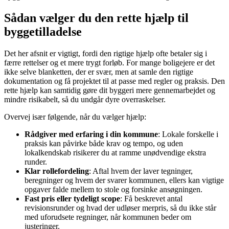
Sådan vælger du den rette hjælp til
byggetilladelse
Det her afsnit er vigtigt, fordi den rigtige hjælp ofte betaler sig i
færre rettelser og et mere trygt forløb. For mange boligejere er det
ikke selve blanketten, der er svær, men at samle den rigtige
dokumentation og få projektet til at passe med regler og praksis. Den
rette hjælp kan samtidig gøre dit byggeri mere gennemarbejdet og
mindre risikabelt, så du undgår dyre overraskelser.
Overvej især følgende, når du vælger hjælp:
Rådgiver med erfaring i din kommune
: Lokale forskelle i
praksis kan påvirke både krav og tempo, og uden
lokalkendskab risikerer du at ramme unødvendige ekstra
runder.
Klar rollefordeling
: Aftal hvem der laver tegninger,
beregninger og hvem der svarer kommunen, ellers kan vigtige
opgaver falde mellem to stole og forsinke ansøgningen.
Fast pris eller tydeligt scope
: Få beskrevet antal
revisionsrunder og hvad der udløser merpris, så du ikke står
med uforudsete regninger, når kommunen beder om
justeringer.