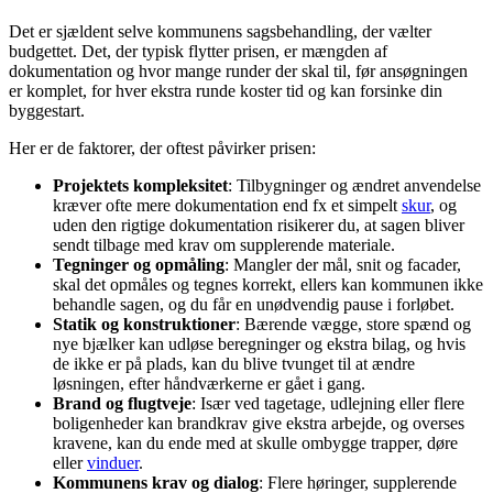
Det er sjældent selve kommunens sagsbehandling, der vælter
budgettet. Det, der typisk flytter prisen, er mængden af
dokumentation og hvor mange runder der skal til, før ansøgningen
er komplet, for hver ekstra runde koster tid og kan forsinke din
byggestart.
Her er de faktorer, der oftest påvirker prisen:
Projektets kompleksitet
: Tilbygninger og ændret anvendelse
kræver ofte mere dokumentation end fx et simpelt
skur
, og
uden den rigtige dokumentation risikerer du, at sagen bliver
sendt tilbage med krav om supplerende materiale.
Tegninger og opmåling
: Mangler der mål, snit og facader,
skal det opmåles og tegnes korrekt, ellers kan kommunen ikke
behandle sagen, og du får en unødvendig pause i forløbet.
Statik og konstruktioner
: Bærende vægge, store spænd og
nye bjælker kan udløse beregninger og ekstra bilag, og hvis
de ikke er på plads, kan du blive tvunget til at ændre
løsningen, efter håndværkerne er gået i gang.
Brand og flugtveje
: Især ved tagetage, udlejning eller flere
boligenheder kan brandkrav give ekstra arbejde, og overses
kravene, kan du ende med at skulle ombygge trapper, døre
eller
vinduer
.
Kommunens krav og dialog
: Flere høringer, supplerende