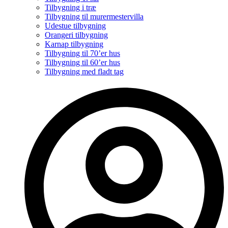
Tilbygning i træ
Tilbygning til murermestervilla
Udestue tilbygning
Orangeri tilbygning
Karnap tilbygning
Tilbygning til 70’er hus
Tilbygning til 60’er hus
Tilbygning med fladt tag