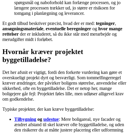
spørgsmål og naboforhold kan forlænge processen, og jo
længere processen trækker ud, jo større er risikoen for
tomgang i planlægning og leverancer.
Et godt tilbud beskriver præcist, hvad der er med:
tegninger
,
ansøgningsmateriale
,
eventuelle beregninger
og
hvor mange
rettelser
der er inkluderet, så du ikke står med merarbejde og
merudgifter midt i forløbet.
Hvornår kræver projektet
byggetilladelse?
Det her afsnit er vigtigt, fordi den forkerte vurdering kan gøre et
overskueligt projekt dyrt og besværligt. Som tommelfingerregel
kræver ændringer, der påvirker boligens størrelse, anvendelse eller
sikkerhed, ofte en byggetilladelse. Det er netop her, mange
boligejere går fejl: Projektet føles lille, men udløser alligevel krav
om godkendelse.
Typiske projekter, der kan kræve byggetilladelse:
Tilbygning
og
udestue
: Mere boligareal, nye facader og
ændret afstand til skel kræver ofte byggetilladelse, og uden
den risikerer du at måtte justere placering eller udformning