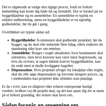
Det er afgørende at vælge den rigtige proces, fordi en forkert
indmelding kan koste dig både tid og fremdrift. Der er forskel på en
byggetilladelse og en anmeldelse: En anmeldelse er typisk en
enklere indberetning, mens en byggetilladelse er en egentlig
godkendelse, før du går i gang.
Overblikket ser typisk sådan ud:
Byggetilladelse
: Kommunen skal godkende projektet, før du
bygger, og du skal ofte indsende flere bilag, ellers risikerer du
standsning eller krav om rettelser.
Anmeldelse
: Bruges i nogle situationer, hvor kommunen skal
orienteres, men hvor kravene kan være mere begrænsede, og
hvis du overser, at sagen faktisk kræver byggetilladelse, kan
du ende med at skulle lovliggøre bagefter.
Dispensation
: Hvis projektet afviger fra lokalplan eller regler,
skal du ofte søge dispensation og forvente længere proces, og
i mellemtiden kan projektet ikke afsluttes som planlagt.
Er du i tvivl, kan en rådgiver eller erfaren entreprenør hurtigt
vurdere, hvilken vej dit projekt skal, og det kan spare dig for at starte
på et forkert grundlag, der senere skal laves om.
Sådan foregår en ansøgning om