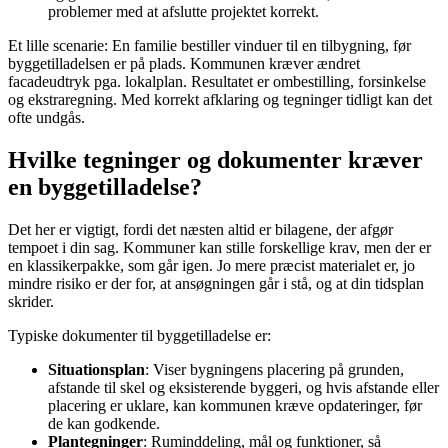
problemer med at afslutte projektet korrekt.
Et lille scenarie: En familie bestiller vinduer til en tilbygning, før
byggetilladelsen er på plads. Kommunen kræver ændret
facadeudtryk pga. lokalplan. Resultatet er ombestilling, forsinkelse
og ekstraregning. Med korrekt afklaring og tegninger tidligt kan det
ofte undgås.
Hvilke tegninger og dokumenter kræver
en byggetilladelse?
Det her er vigtigt, fordi det næsten altid er bilagene, der afgør
tempoet i din sag. Kommuner kan stille forskellige krav, men der er
en klassikerpakke, som går igen. Jo mere præcist materialet er, jo
mindre risiko er der for, at ansøgningen går i stå, og at din tidsplan
skrider.
Typiske dokumenter til byggetilladelse er:
Situationsplan
: Viser bygningens placering på grunden,
afstande til skel og eksisterende byggeri, og hvis afstande eller
placering er uklare, kan kommunen kræve opdateringer, før
de kan godkende.
Plantegninger
: Ruminddeling, mål og funktioner, så