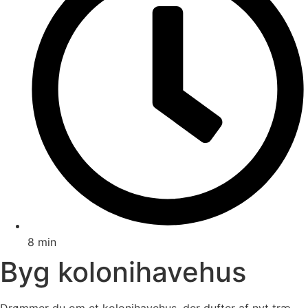
8 min
Byg kolonihavehus
Drømmer du om et kolonihavehus, der dufter af nyt træ,