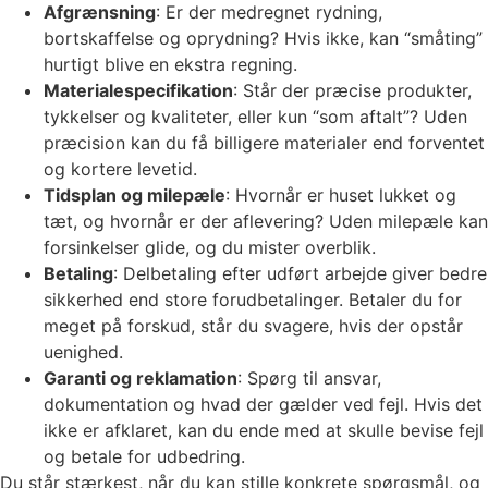
Afgrænsning
: Er der medregnet rydning,
bortskaffelse og oprydning? Hvis ikke, kan “småting”
hurtigt blive en ekstra regning.
Materialespecifikation
: Står der præcise produkter,
tykkelser og kvaliteter, eller kun “som aftalt”? Uden
præcision kan du få billigere materialer end forventet
og kortere levetid.
Tidsplan og milepæle
: Hvornår er huset lukket og
tæt, og hvornår er der aflevering? Uden milepæle kan
forsinkelser glide, og du mister overblik.
Betaling
: Delbetaling efter udført arbejde giver bedre
sikkerhed end store forudbetalinger. Betaler du for
meget på forskud, står du svagere, hvis der opstår
uenighed.
Garanti og reklamation
: Spørg til ansvar,
dokumentation og hvad der gælder ved fejl. Hvis det
ikke er afklaret, kan du ende med at skulle bevise fejl
og betale for udbedring.
Du står stærkest, når du kan stille konkrete spørgsmål, og