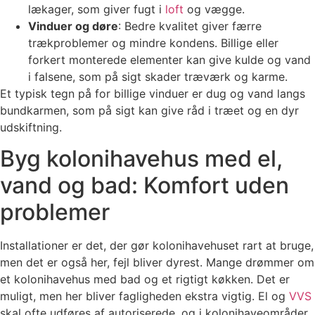
lækager, som giver fugt i
loft
og vægge.
Vinduer og døre
: Bedre kvalitet giver færre
trækproblemer og mindre kondens. Billige eller
forkert monterede elementer kan give kulde og vand
i falsene, som på sigt skader træværk og karme.
Et typisk tegn på for billige vinduer er dug og vand langs
bundkarmen, som på sigt kan give råd i træet og en dyr
udskiftning.
Byg kolonihavehus med el,
vand og bad: Komfort uden
problemer
Installationer er det, der gør kolonihavehuset rart at bruge,
men det er også her, fejl bliver dyrest. Mange drømmer om
et kolonihavehus med bad og et rigtigt køkken. Det er
muligt, men her bliver fagligheden ekstra vigtig. El og
VVS
skal ofte udføres af autoriserede, og i kolonihaveområder