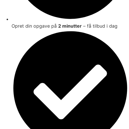
Opret din opgave på
2 minutter
– få tilbud i dag