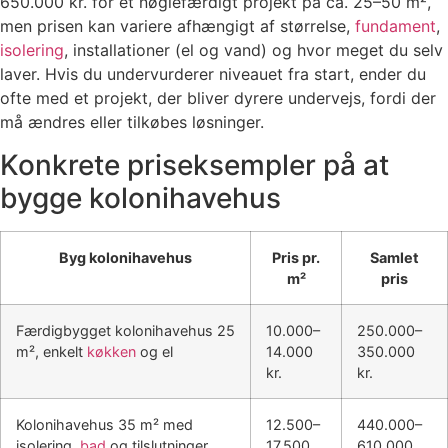
650.000 kr. for et nøglefærdigt projekt på ca. 25–50 m²,
men prisen kan variere afhængigt af størrelse,
fundament
,
isolering
, installationer (el og vand) og hvor meget du selv
laver. Hvis du undervurderer niveauet fra start, ender du
ofte med et projekt, der bliver dyrere undervejs, fordi der
må ændres eller tilkøbes løsninger.
Konkrete priseksempler på at
bygge kolonihavehus
Byg kolonihavehus
Pris pr.
Samlet
m²
pris
Færdigbygget kolonihavehus 25
10.000–
250.000–
m², enkelt
køkken
og el
14.000
350.000
kr.
kr.
Kolonihavehus 35 m² med
12.500–
440.000–
isolering,
bad
og tilslutninger
17.500
610.000