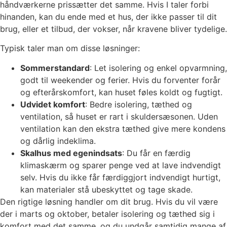
håndværkerne prissætter det samme. Hvis I taler forbi
hinanden, kan du ende med et hus, der ikke passer til dit
brug, eller et tilbud, der vokser, når kravene bliver tydelige.
Typisk taler man om disse løsninger:
Sommerstandard
: Let isolering og enkel opvarmning,
godt til weekender og ferier. Hvis du forventer forår
og efterårskomfort, kan huset føles koldt og fugtigt.
Udvidet komfort
: Bedre isolering, tæthed og
ventilation, så huset er rart i skuldersæsonen. Uden
ventilation kan den ekstra tæthed give mere kondens
og dårlig indeklima.
Skalhus med egenindsats
: Du får en færdig
klimaskærm og sparer penge ved at lave indvendigt
selv. Hvis du ikke får færdiggjort indvendigt hurtigt,
kan materialer stå ubeskyttet og tage skade.
Den rigtige løsning handler om dit brug. Hvis du vil være
der i marts og oktober, betaler isolering og tæthed sig i
komfort med det samme, og du undgår samtidig mange af