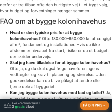
derfor er tre tilbud ofte den hurtigste vej til et trygt valg,
hvor budget og forventninger hænger sammen.
FAQ om at bygge kolonihavehus
Hvad er den typiske pris for at bygge
kolonihavehus?
Ofte 180.000–650.000 kr. afhængigt
af m², fundament og installationer. Hvis du ikke
afstemmer niveauet fra start, risikerer du et budget,
der skrider undervejs.
Skal jeg have tilladelse for at bygge kolonihavehus?
Ofte ja, og du skal også følge haveforeningens
vedtægter og krav til placering og størrelse. Uden
godkendelser kan du blive pålagt at ændre eller
fjerne dele af byggeriet.
Kan jeg bygge kolonihavehus med bad og toilet?
Ja,
men det kræver korrekt vådrum, afløbsløsning og
typisk autoriseret VVS. Hvis det udføres forkert, kan
BYG KOLONIHAVEHUS?
FÅ DIN PRIS
3
gratis
tilbud
fugt og lækager give dyre skader.