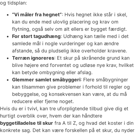
og tidsplan:
“Vi måler fra hegnet”
: Hvis hegnet ikke står i skel,
kan du ende med ulovlig placering og krav om
flytning, også selv om alt ellers er bygget færdigt.
For stort tagudhæng
: Udhæng kan tælle med i det
samlede mål i nogle vurderinger og kan ændre
afstande, så du pludselig ikke overholder kravene.
Terræn ignoreres
: Et skur på skrånende grund kan
blive højere end forventet og udløse nye krav, hvilket
kan betyde ombygning eller afslag.
Glemmer samlet småbyggeri
: Flere småbygninger
kan tilsammen give problemer i forhold til regler og
bebyggelse, og konsekvensen kan være, at du må
reducere eller fjerne noget.
Hvis du er i tvivl, kan tre uforpligtende tilbud give dig et
hurtigt overblik over, hvem der kan håndtere
byggetilladelse til skur
fra A til Z, og hvad det koster i din
konkrete sag. Det kan være forskellen på et skur, du nyder