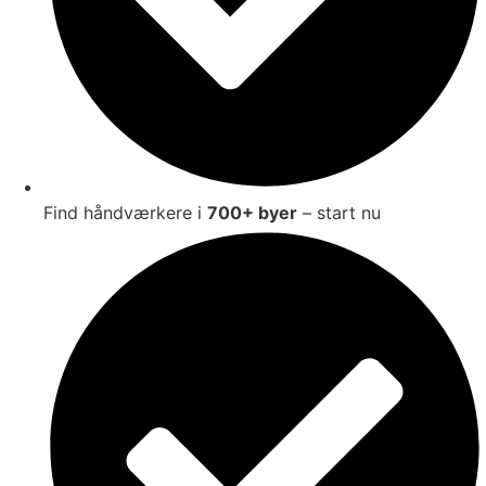
Find håndværkere i
700+ byer
– start nu