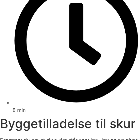
8 min
Byggetilladelse til skur
Drømmer du om et skur, der står snorlige i haven og giver