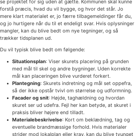
se projektet for sig uden at gætte. Kommunen skal kunne
forstå præcis, hvad du vil bygge, og hvor det står. Jo
mere klart materialet er, jo færre tilbagemeldinger får du,
og jo hurtigere når du til et endeligt svar. Hvis oplysninger
mangler, kan du blive bedt om nye tegninger, og så
trækker tidsplanen ud.
Du vil typisk blive bedt om følgende:
Situationsplan
: Viser skurets placering på grunden
med mål til skel og andre bygninger. Uden korrekte
mål kan placeringen blive vurderet forkert.
Plantegning
: Skurets indretning og mål set oppefra,
så der ikke opstår tvivl om størrelse og udformning.
Facader og snit
: Højde, taghældning og hvordan
skuret ser ud udefra. Fejl her kan betyde, at skuret i
praksis bliver højere end tilladt.
Materialebeskrivelse
: Kort om beklædning, tag og
eventuelle brandmæssige forhold. Hvis materialer
strider mod lokalplan eller krav, kan du blive tvunget