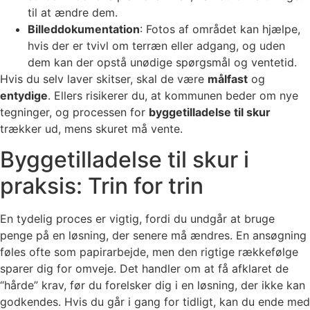
til at ændre dem.
Billeddokumentation
: Fotos af området kan hjælpe,
hvis der er tvivl om terræn eller adgang, og uden
dem kan der opstå unødige spørgsmål og ventetid.
Hvis du selv laver skitser, skal de være
målfast
og
entydige
. Ellers risikerer du, at kommunen beder om nye
tegninger, og processen for
byggetilladelse til skur
trækker ud, mens skuret må vente.
Byggetilladelse til skur i
praksis: Trin for trin
En tydelig proces er vigtig, fordi du undgår at bruge
penge på en løsning, der senere må ændres. En ansøgning
føles ofte som papirarbejde, men den rigtige rækkefølge
sparer dig for omveje. Det handler om at få afklaret de
“hårde” krav, før du forelsker dig i en løsning, der ikke kan
godkendes. Hvis du går i gang for tidligt, kan du ende med