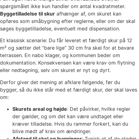
spørgsmålet ikke kun handler om antal kvadratmeter.
Byggetilladelse til skur
afhænger af, om skuret kan
opføres som småbygning efter reglerne, eller om der skal
søges byggetilladelse, eventuelt med dispensation.
Et klassisk scenarie: Du får leveret et færdigt skur på 12
m² og sætter det “bare lige” 30 cm fra skel for at bevare
terrassen. En nabo klager, og kommunen beder om
dokumentation. Konsekvensen kan være krav om flytning
eller nedtagning, selv om skuret er nyt og dyrt.
Derfor giver det mening at afklare følgende, før du
bygger, så du ikke står med et færdigt skur, der skal laves
om:
Skurets areal og højde
: Det påvirker, hvilke regler
der gælder, og om det kan være undtaget eller
kræver tilladelse. Hvis du rammer forkert, kan du
blive mødt af krav om ændringer.
Afstand til skel og bygninger
: Typisk et af de steder,