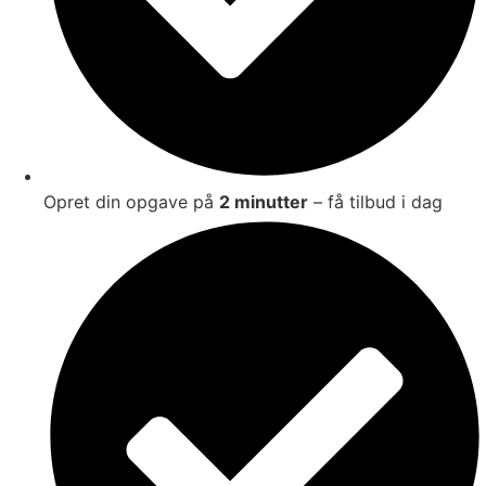
Opret din opgave på
2 minutter
– få tilbud i dag