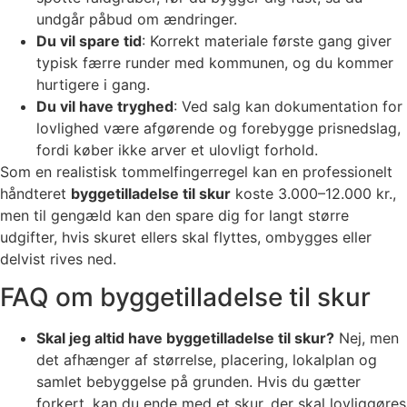
undgår påbud om ændringer.
Du vil spare tid
: Korrekt materiale første gang giver
typisk færre runder med kommunen, og du kommer
hurtigere i gang.
Du vil have tryghed
: Ved salg kan dokumentation for
lovlighed være afgørende og forebygge prisnedslag,
fordi køber ikke arver et ulovligt forhold.
Som en realistisk tommelfingerregel kan en professionelt
håndteret
byggetilladelse til skur
koste 3.000–12.000 kr.,
men til gengæld kan den spare dig for langt større
udgifter, hvis skuret ellers skal flyttes, ombygges eller
delvist rives ned.
FAQ om byggetilladelse til skur
Skal jeg altid have byggetilladelse til skur?
Nej, men
det afhænger af størrelse, placering, lokalplan og
samlet bebyggelse på grunden. Hvis du gætter
forkert, kan du ende med et skur, der skal lovliggøres