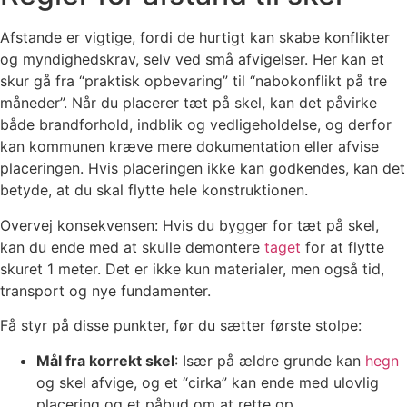
Afstande er vigtige, fordi de hurtigt kan skabe konflikter
og myndighedskrav, selv ved små afvigelser. Her kan et
skur gå fra “praktisk opbevaring” til “nabokonflikt på tre
måneder”. Når du placerer tæt på skel, kan det påvirke
både brandforhold, indblik og vedligeholdelse, og derfor
kan kommunen kræve mere dokumentation eller afvise
placeringen. Hvis placeringen ikke kan godkendes, kan det
betyde, at du skal flytte hele konstruktionen.
Overvej konsekvensen: Hvis du bygger for tæt på skel,
kan du ende med at skulle demontere
taget
for at flytte
skuret 1 meter. Det er ikke kun materialer, men også tid,
transport og nye fundamenter.
Få styr på disse punkter, før du sætter første stolpe:
Mål fra korrekt skel
: Især på ældre grunde kan
hegn
og skel afvige, og et “cirka” kan ende med ulovlig
placering og et påbud om at rette op.