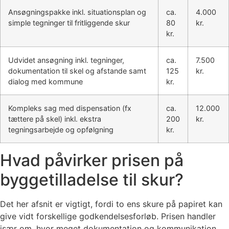
Ansøgningspakke inkl. situationsplan og
ca.
4.000
simple tegninger til fritliggende skur
80
kr.
kr.
Udvidet ansøgning inkl. tegninger,
ca.
7.500
dokumentation til skel og afstande samt
125
kr.
dialog med kommune
kr.
Kompleks sag med dispensation (fx
ca.
12.000
tættere på skel) inkl. ekstra
200
kr.
tegningsarbejde og opfølgning
kr.
Hvad påvirker prisen på
byggetilladelse til skur?
Det her afsnit er vigtigt, fordi to ens skure på papiret kan
give vidt forskellige godkendelsesforløb. Prisen handler
især om, hvor meget dokumentation og kommunikation