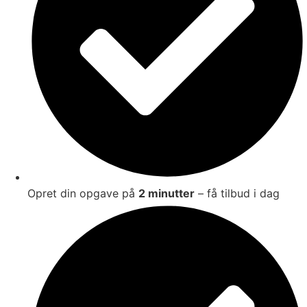
Opret din opgave på
2 minutter
– få tilbud i dag