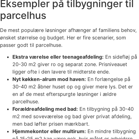
Eksempler på tilbygninger til
parcelhus
De mest populære løsninger afhænger af familiens behov,
ønsket størrelse og budget. Her er fire scenarier, som
passer godt til parcelhuse.
Ekstra værelse eller teenageafdeling:
En sidefløj på
20-30 m2 giver ro og separat zone. Prisniveauet
ligger ofte i den lavere til midterste ende.
Nyt køkken-alrum mod haven:
En forlængelse på
30-40 m2 åbner huset op og giver mere lys. Det er
en af de mest efterspurgte løsninger i ældre
parcelhuse.
Forældreafdeling med bad:
En tilbygning på 30-40
m2 med soveværelse og bad giver privat afdeling,
men bad løfter prisen mærkbart.
Hjemmekontor eller multirum:
En mindre tilbygning
på 15-25 m2 kan være nok, hvis målet er arbejdsro