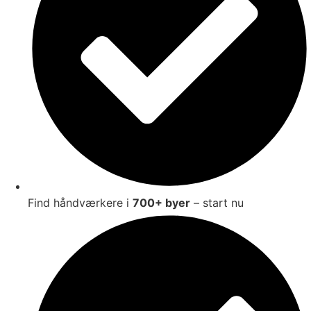
Find håndværkere i
700+ byer
– start nu