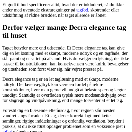
Et godt tilbud specificerer altid, hvad der er inkluderet, så du ikke
ender med uventede ekstraregninger på
tagfod
, skotrender eller
udskiftning af rådne brædder, når taget allerede er åbnet.
Derfor vælger mange Decra elegance tag
til huset
Taget betyder mere end udseende. Et Decra elegance tag kan give
dig en let løsning med et skarpt, moderne udtryk og en tagflade, der
står pænt og ensartet på afstand. Hvis du vælger en løsning, der ikke
passer til konstruktionen, kan konsekvensen være knirk, bevægelser
og utætheder, som først viser sig, når vejret presser på.
Decra elegance tag er en let tagløsning med et skarpt, moderne
udtryk. Det lave vægttryk kan være en fordel på ældre
konstruktioner, hvor man gerne vil undgå at belaste spær og lægter
unødigt. Samtidig er overfladen typisk mere modstandsdygtig over
for slagregn og vindpåvirkning, end mange forventer af et let tag.
Forestil dig en blæsende efterårsdag, hvor regnen står næsten
vandret langs facaden. Et tag, der er korrekt lagt med tætte
samlinger, rigtige inddækninger og ordentlig ventilation, betyder i
praksis, at du ikke først opdager problemet som en voksende plet i
loftet
måneder senere.