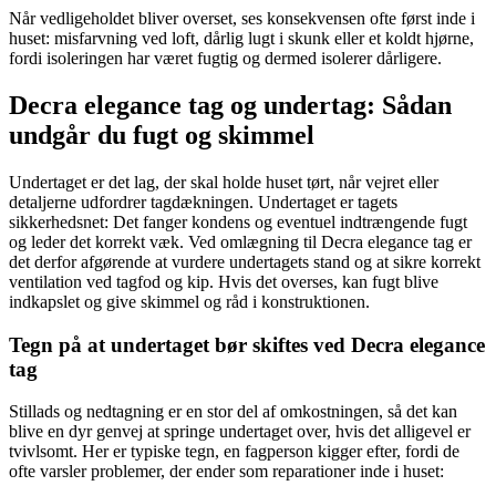
Når vedligeholdet bliver overset, ses konsekvensen ofte først inde i
huset: misfarvning ved loft, dårlig lugt i skunk eller et koldt hjørne,
fordi isoleringen har været fugtig og dermed isolerer dårligere.
Decra elegance tag og undertag: Sådan
undgår du fugt og skimmel
Undertaget er det lag, der skal holde huset tørt, når vejret eller
detaljerne udfordrer tagdækningen. Undertaget er tagets
sikkerhedsnet: Det fanger kondens og eventuel indtrængende fugt
og leder det korrekt væk. Ved omlægning til Decra elegance tag er
det derfor afgørende at vurdere undertagets stand og at sikre korrekt
ventilation ved tagfod og kip. Hvis det overses, kan fugt blive
indkapslet og give skimmel og råd i konstruktionen.
Tegn på at undertaget bør skiftes ved Decra elegance
tag
Stillads og nedtagning er en stor del af omkostningen, så det kan
blive en dyr genvej at springe undertaget over, hvis det alligevel er
tvivlsomt. Her er typiske tegn, en fagperson kigger efter, fordi de
ofte varsler problemer, der ender som reparationer inde i huset: