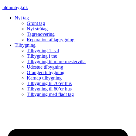
Videre
uldumbyg.dk
til
Nyt tag
indhold
Grønt tag
Nyt stråtag
Tagrenovering
Reparation af tagrygning
Tilbygning
Tilbygning 1. sal
Tilbygning i træ
Tilbygning til murermestervilla
Udestue tilbygning
Orangeri tilbygning
Karnap tilbygning
Tilbygning til 70’er hus
Tilbygning til 60’er hus
Tilbygning med fladt tag