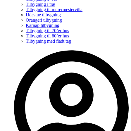
Tilbygning i træ
Tilbygning til murermestervilla
Udestue tilbygning
Orangeri tilbygning
Karnap tilbygning
Tilbygning til 70’er hus
Tilbygning til 60’er hus
Tilbygning med fladt tag