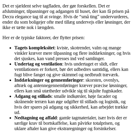
Det er sjældent selve tagfladen, der gør forskellen. Det er
afslutninger, tilpasninger og adgangen til huset, der kan få prisen på
Decra elegance tag til at svinge. Hvis de “små ting” undervurderes,
ender du som boligejer ofte med tillæg undervejs eller løsninger, der
ikke er tætte nok i længden.
Her er de typiske faktorer, der flytter prisen:
Tagets kompleksitet
: kviste, skotrender, valm og mange
vinkler kræver mere tilpasning og flere inddækninger, og hvis
det sjuskes, kan vand presses ind ved samlinger.
Undertag og ventilation
: hvis undertaget er slidt, eller
ventilationen er forkert, bør det udbedres samtidig, ellers kan
fugt blive fanget og give skimmel og nedbrudt træværk.
Inddækninger og gennemføringer
: skorsten, ovenlys,
aftræk og antennegennemføringer kræver præcise løsninger,
ellers kan små utætheder udvikle sig til skjulte fugtskader.
Adgang og stillads
: smalle indkørsler, høje facader og
skrånende terræn kan øge udgifter til stillads og logistik, og
hvis der spares på adgang og sikkerhed, kan arbejdet trække
ud.
Nedtagning og affald
: gamle tagmaterialer, især hvis der er
særlige krav til bortskaffelse, kan påvirke totalprisen, og
uklare aftaler kan give ekstraregninger og forsinkelser.