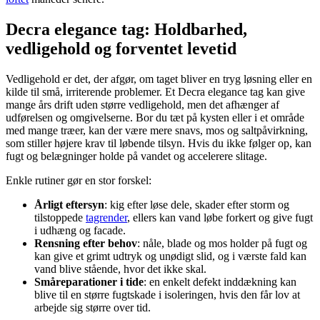
Decra elegance tag: Holdbarhed,
vedligehold og forventet levetid
Vedligehold er det, der afgør, om taget bliver en tryg løsning eller en
kilde til små, irriterende problemer. Et Decra elegance tag kan give
mange års drift uden større vedligehold, men det afhænger af
udførelsen og omgivelserne. Bor du tæt på kysten eller i et område
med mange træer, kan der være mere snavs, mos og saltpåvirkning,
som stiller højere krav til løbende tilsyn. Hvis du ikke følger op, kan
fugt og belægninger holde på vandet og accelerere slitage.
Enkle rutiner gør en stor forskel:
Årligt eftersyn
: kig efter løse dele, skader efter storm og
tilstoppede
tagrender
, ellers kan vand løbe forkert og give fugt
i udhæng og facade.
Rensning efter behov
: nåle, blade og mos holder på fugt og
kan give et grimt udtryk og unødigt slid, og i værste fald kan
vand blive stående, hvor det ikke skal.
Småreparationer i tide
: en enkelt defekt inddækning kan
blive til en større fugtskade i isoleringen, hvis den får lov at
arbejde sig større over tid.