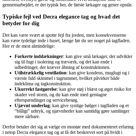
gennemarbejdet, er det typisk her, de første lækager og gener opstår.
Typiske fejl ved Decra elegance tag og hvad det
betyder for dig
Det kan være svært at spotte fejl fra jorden, men konsekvenserne
kan være tydelige inde i huset, længe før du ser noget på tagfladen.
Her er de mest almindelige:
Forkerte inddækninger
: kan give små lækager, der udvikler
sig til fugt i isolering og træværk, og det kan ende i
udbedringer, der kræver åbning af konstruktionen.
Utilstrækkelig ventilation
: kan give kondens, muglugt og i
værste fald skimmel i tagrummet, hvilket påvirker både
indeklima og tagkonstruktion.
Ukorrekt fastgørelse
: kan give støj i blæst og øget risiko for
skader ved storm, og du kan ende med gentagne
efterspændinger og servicebesøg.
Ujævnt underlag
: kan give synlige bølger i tagfladen og et
“billigt” udtryk, og ujævnheder kan samtidig gøre samlinger
mere sårbare.
Derfor betaler det sig at vælge en montør med dokumenteret erfaring
i netop Decra elegance tag og at få det beskrevet sort på hvidt i