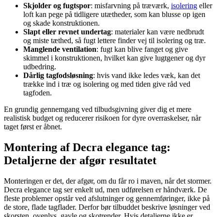
Skjolder og fugtspor
: misfarvning på træværk,
isolering
eller
loft kan pege på tidligere utætheder, som kan blusse op igen
og skade konstruktionen.
Slapt eller revnet undertag
: materialer kan være nedbrudt
og miste tæthed, så fugt lettere finder vej til isolering og træ.
Manglende ventilation
: fugt kan blive fanget og give
skimmel i konstruktionen, hvilket kan give lugtgener og dyr
udbedring.
Dårlig tagfodsløsning
: hvis vand ikke ledes væk, kan det
trække ind i træ og isolering og med tiden give råd ved
tagfoden.
En grundig gennemgang ved tilbudsgivning giver dig et mere
realistisk budget og reducerer risikoen for dyre overraskelser, når
taget først er åbnet.
Montering af Decra elegance tag:
Detaljerne der afgør resultatet
Monteringen er det, der afgør, om du får ro i maven, når det stormer.
Decra elegance tag ser enkelt ud, men udførelsen er håndværk. De
fleste problemer opstår ved afslutninger og gennemføringer, ikke på
de store, flade tagflader. Derfor bør tilbuddet beskrive løsninger ved
skorsten, ovenlys, gavle og skotrender. Hvis detaljerne ikke er