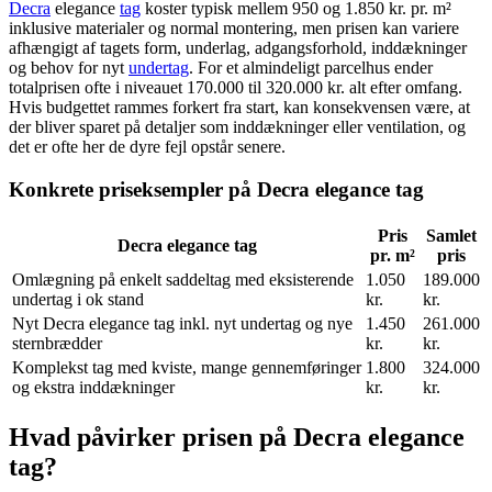
Decra
elegance
tag
koster typisk mellem 950 og 1.850 kr. pr. m²
inklusive materialer og normal montering, men prisen kan variere
afhængigt af tagets form, underlag, adgangsforhold, inddækninger
og behov for nyt
undertag
. For et almindeligt parcelhus ender
totalprisen ofte i niveauet 170.000 til 320.000 kr. alt efter omfang.
Hvis budgettet rammes forkert fra start, kan konsekvensen være, at
der bliver sparet på detaljer som inddækninger eller ventilation, og
det er ofte her de dyre fejl opstår senere.
Konkrete priseksempler på Decra elegance tag
Pris
Samlet
Decra elegance tag
pr. m²
pris
Omlægning på enkelt saddeltag med eksisterende
1.050
189.000
undertag i ok stand
kr.
kr.
Nyt Decra elegance tag inkl. nyt undertag og nye
1.450
261.000
sternbrædder
kr.
kr.
Komplekst tag med kviste, mange gennemføringer
1.800
324.000
og ekstra inddækninger
kr.
kr.
Hvad påvirker prisen på Decra elegance
tag?