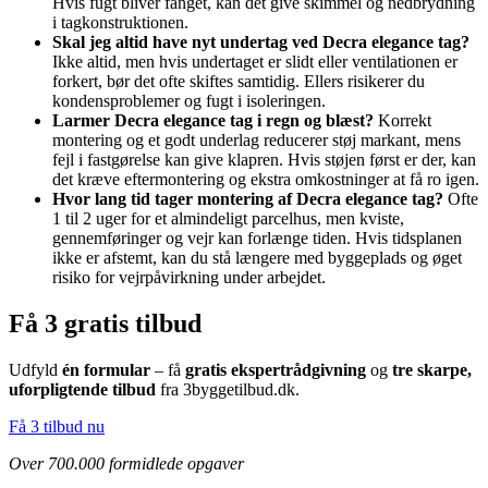
Hvis fugt bliver fanget, kan det give skimmel og nedbrydning
i tagkonstruktionen.
Skal jeg altid have nyt undertag ved Decra elegance tag?
Ikke altid, men hvis undertaget er slidt eller ventilationen er
forkert, bør det ofte skiftes samtidig. Ellers risikerer du
kondensproblemer og fugt i isoleringen.
Larmer Decra elegance tag i regn og blæst?
Korrekt
montering og et godt underlag reducerer støj markant, mens
fejl i fastgørelse kan give klapren. Hvis støjen først er der, kan
det kræve eftermontering og ekstra omkostninger at få ro igen.
Hvor lang tid tager montering af Decra elegance tag?
Ofte
1 til 2 uger for et almindeligt parcelhus, men kviste,
gennemføringer og vejr kan forlænge tiden. Hvis tidsplanen
ikke er afstemt, kan du stå længere med byggeplads og øget
risiko for vejrpåvirkning under arbejdet.
Få 3 gratis tilbud
Udfyld
én formular
– få
gratis ekspertrådgivning
og
tre skarpe,
uforpligtende tilbud
fra 3byggetilbud.dk.
Få 3 tilbud nu
Over 700.000 formidlede opgaver