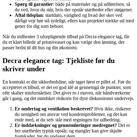
Spørg til garantier
: både på materialer og på udførelsen, så
du ved, hvor du står, hvis der opstår utætheder eller støjgener.
Aftal tidsplan
: startdato, varighed og hvad der sker ved
dårligt vejr bør stå tydeligt, ellers kan projektet trække ud med
gener for dig som beboer.
Når du indhenter 3 uforpligtende tilbud på Decra elegance tag, får
du et klart billede af prisniveauet og kan vælge den løsning, der
passer bedst til dit hus og din økonomi.
Decra elegance tag: Tjekliste før du
skriver under
En kontrakt er din sikkerhedsline, når taget først er pillet af. Før du
accepterer et tilbud, er det en god idé at gennemgå de punkter, som
ofte skaber misforståelser. Det giver ro i maven, når håndværkerne
går i gang, og det mindsker risikoen for dyre diskussioner undervejs.
Er undertag og ventilation beskrevet?
Hvis ikke, risikerer
du uenighed om ansvar ved kondensproblemer, og det kan
ende med, at du selv står med regningen for udbedring.
Er inddækninger og gennemføringer medregnet?
Det er
her utætheder typisk opstår, og mangler kan give skjulte
fugtskader, før du opdager dem.