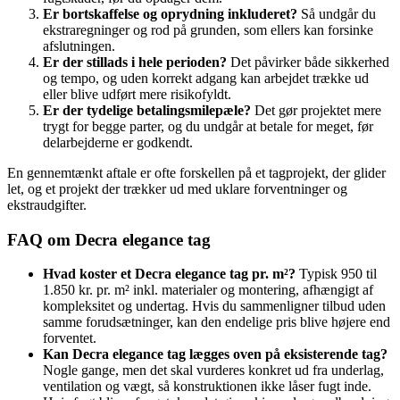
Er bortskaffelse og oprydning inkluderet?
Så undgår du
ekstraregninger og rod på grunden, som ellers kan forsinke
afslutningen.
Er der stillads i hele perioden?
Det påvirker både sikkerhed
og tempo, og uden korrekt adgang kan arbejdet trække ud
eller blive udført mere risikofyldt.
Er der tydelige betalingsmilepæle?
Det gør projektet mere
trygt for begge parter, og du undgår at betale for meget, før
delarbejderne er godkendt.
En gennemtænkt aftale er ofte forskellen på et tagprojekt, der glider
let, og et projekt der trækker ud med uklare forventninger og
ekstraudgifter.
FAQ om Decra elegance tag
Hvad koster et Decra elegance tag pr. m²?
Typisk 950 til
1.850 kr. pr. m² inkl. materialer og montering, afhængigt af
kompleksitet og undertag. Hvis du sammenligner tilbud uden
samme forudsætninger, kan den endelige pris blive højere end
forventet.
Kan Decra elegance tag lægges oven på eksisterende tag?
Nogle gange, men det skal vurderes konkret ud fra underlag,
ventilation og vægt, så konstruktionen ikke låser fugt inde.