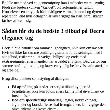
En lille utæthed ved en gennemføring kan i måneder være usynlig.
Pludselig lugter skunken “kældet”, og isoleringen er fugtig.
Konsekvensen er typisk både dårligere varmeøkonomi og dyrere
reparation, end hvis detaljen var lavet rigtigt fra start, fordi skaden
får lov at brede sig.
Sådan får du de bedste 3 tilbud på Decra
elegance tag
Gode tilbud handler om sammenlignelighed, ikke kun om lav pris.
Hvis du ikke får samme omfang og samme forudsætninger med i
alle tilbud, risikerer du at vælge “billigst” og ende med
ekstraregninger eller mangler, når arbejdet er i gang. Bed derfor om
samme omfang hos alle, og kræv en tydelig beskrivelse af materialer
og arbejde.
Brug disse punkter som styring af dialogen:
Få opmåling på stedet
: et seriøst tilbud bygger på
besigtigelse, ikke kun fotos, ellers kan fejlmål give tillæg og
forsinkelser.
Bed om specificering
: undertag, lægter, inddækninger,
tagrender og bortskaffelse skal fremgå, ellers kan vigtige dele
blive “glemt” og koste ekstra.