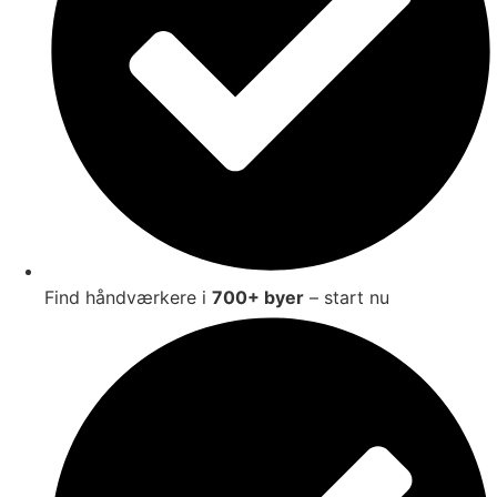
Find håndværkere i
700+ byer
– start nu