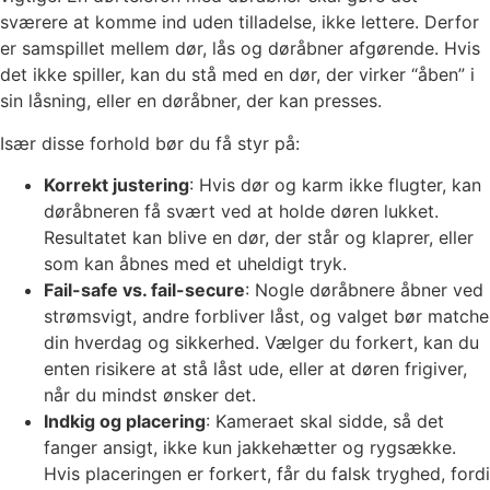
sværere at komme ind uden tilladelse, ikke lettere. Derfor
er samspillet mellem dør, lås og døråbner afgørende. Hvis
det ikke spiller, kan du stå med en dør, der virker “åben” i
sin låsning, eller en døråbner, der kan presses.
Især disse forhold bør du få styr på:
Korrekt justering
: Hvis dør og karm ikke flugter, kan
døråbneren få svært ved at holde døren lukket.
Resultatet kan blive en dør, der står og klaprer, eller
som kan åbnes med et uheldigt tryk.
Fail-safe vs. fail-secure
: Nogle døråbnere åbner ved
strømsvigt, andre forbliver låst, og valget bør matche
din hverdag og sikkerhed. Vælger du forkert, kan du
enten risikere at stå låst ude, eller at døren frigiver,
når du mindst ønsker det.
Indkig og placering
: Kameraet skal sidde, så det
fanger ansigt, ikke kun jakkehætter og rygsække.
Hvis placeringen er forkert, får du falsk tryghed, fordi