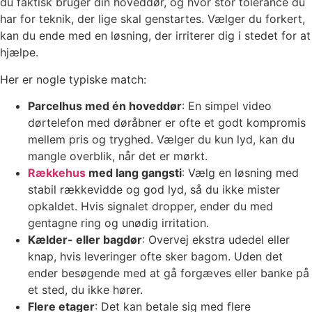
du faktisk bruger din hoveddør, og hvor stor tolerance du
har for teknik, der lige skal genstartes. Vælger du forkert,
kan du ende med en løsning, der irriterer dig i stedet for at
hjælpe.
Her er nogle typiske match:
Parcelhus med én hoveddør
: En simpel video
dørtelefon med døråbner er ofte et godt kompromis
mellem pris og tryghed. Vælger du kun lyd, kan du
mangle overblik, når det er mørkt.
Rækkehus
med lang gangsti
: Vælg en løsning med
stabil rækkevidde og god lyd, så du ikke mister
opkaldet. Hvis signalet dropper, ender du med
gentagne ring og unødig irritation.
Kælder- eller bagdør
: Overvej ekstra udedel eller
knap, hvis leveringer ofte sker bagom. Uden det
ender besøgende med at gå forgæves eller banke på
et sted, du ikke hører.
Flere etager
: Det kan betale sig med flere