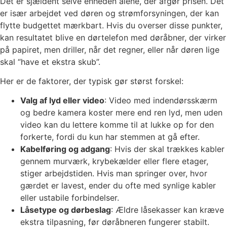
Det er sjældent selve enheden alene, der afgør prisen. Det
er især arbejdet ved døren og strømforsyningen, der kan
flytte budgettet mærkbart. Hvis du overser disse punkter,
kan resultatet blive en dørtelefon med døråbner, der virker
på papiret, men driller, når det regner, eller når døren lige
skal “have et ekstra skub”.
Her er de faktorer, der typisk gør størst forskel:
Valg af lyd eller video
: Video med indendørsskærm
og bedre kamera koster mere end ren lyd, men uden
video kan du lettere komme til at lukke op for den
forkerte, fordi du kun har stemmen at gå efter.
Kabelføring og adgang
: Hvis der skal trækkes kabler
gennem murværk, krybekælder eller flere etager,
stiger arbejdstiden. Hvis man springer over, hvor
gærdet er lavest, ender du ofte med synlige kabler
eller ustabile forbindelser.
Låsetype og dørbeslag
: Ældre låsekasser kan kræve
ekstra tilpasning, før døråbneren fungerer stabilt.