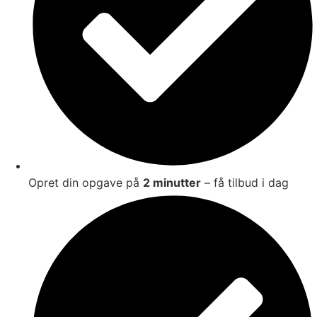
Opret din opgave på
2 minutter
– få tilbud i dag