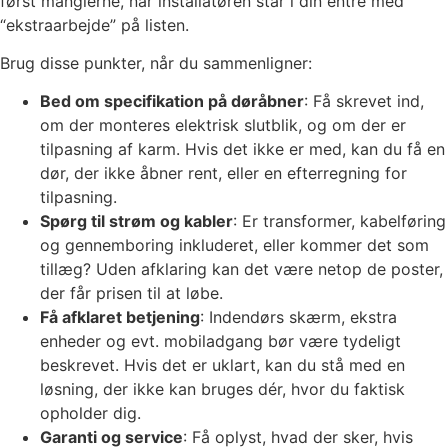
først manglerne, når installatøren står i din entre med
“ekstraarbejde” på listen.
Brug disse punkter, når du sammenligner:
Bed om specifikation på døråbner
: Få skrevet ind,
om der monteres elektrisk slutblik, og om der er
tilpasning af karm. Hvis det ikke er med, kan du få en
dør, der ikke åbner rent, eller en efterregning for
tilpasning.
Spørg til strøm og kabler
: Er transformer, kabelføring
og gennemboring inkluderet, eller kommer det som
tillæg? Uden afklaring kan det være netop de poster,
der får prisen til at løbe.
Få afklaret betjening
: Indendørs skærm, ekstra
enheder og evt. mobiladgang bør være tydeligt
beskrevet. Hvis det er uklart, kan du stå med en
løsning, der ikke kan bruges dér, hvor du faktisk
opholder dig.
Garanti og service
: Få oplyst, hvad der sker, hvis