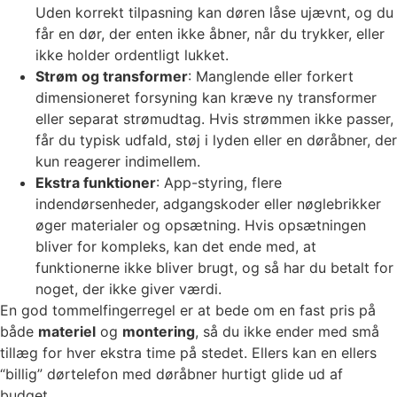
Uden korrekt tilpasning kan døren låse ujævnt, og du
får en dør, der enten ikke åbner, når du trykker, eller
ikke holder ordentligt lukket.
Strøm og transformer
: Manglende eller forkert
dimensioneret forsyning kan kræve ny transformer
eller separat strømudtag. Hvis strømmen ikke passer,
får du typisk udfald, støj i lyden eller en døråbner, der
kun reagerer indimellem.
Ekstra funktioner
: App-styring, flere
indendørsenheder, adgangskoder eller nøglebrikker
øger materialer og opsætning. Hvis opsætningen
bliver for kompleks, kan det ende med, at
funktionerne ikke bliver brugt, og så har du betalt for
noget, der ikke giver værdi.
En god tommelfingerregel er at bede om en fast pris på
både
materiel
og
montering
, så du ikke ender med små
tillæg for hver ekstra time på stedet. Ellers kan en ellers
“billig” dørtelefon med døråbner hurtigt glide ud af
budget.