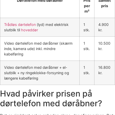
Dørtelefon med døråbner
Pris
Samlet
per
pris
m²
Trådløs dørtelefon
(lyd) med elektrisk
1
4.900
slutblik til
hoveddør
stk.
kr.
Video dørtelefon med døråbner (skærm
1
10.500
inde, kamera ude) inkl. mindre
stk.
kr.
kabelføring
Video dørtelefon med døråbner + el-
1
16.800
slutblik + ny ringeklokke-forsyning og
stk.
kr.
længere kabelføring
Hvad påvirker prisen på
dørtelefon med døråbner?