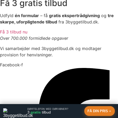
Få 3 gratis tilbud
Udfyld
én formular
– få
gratis ekspertrådgivning
og
tre
skarpe, uforpligtende tilbud
fra 3byggetilbud.dk.
Få 3 tilbud nu
Over 700.000 formidlede opgaver
Vi samarbejder med 3byggetilbud.dk og modtager
provision for henvisninger.
Facebook-f
DØRTELEFON MED DØRÅBNER?
FÅ DIN PRIS
3
gratis
tilbud