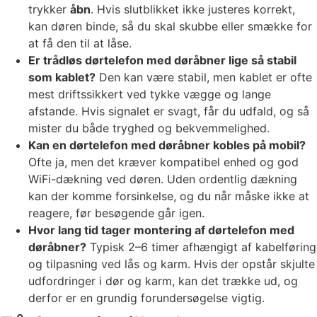
trykker
åbn
. Hvis slutblikket ikke justeres korrekt,
kan døren binde, så du skal skubbe eller smække for
at få den til at låse.
Er trådløs dørtelefon med døråbner lige så stabil
som kablet?
Den kan være stabil, men kablet er ofte
mest driftssikkert ved tykke vægge og lange
afstande. Hvis signalet er svagt, får du udfald, og så
mister du både tryghed og bekvemmelighed.
Kan en dørtelefon med døråbner kobles på mobil?
Ofte ja, men det kræver kompatibel enhed og god
WiFi-dækning ved døren. Uden ordentlig dækning
kan der komme forsinkelse, og du når måske ikke at
reagere, før besøgende går igen.
Hvor lang tid tager montering af dørtelefon med
døråbner?
Typisk 2–6 timer afhængigt af kabelføring
og tilpasning ved lås og karm. Hvis der opstår skjulte
udfordringer i dør og karm, kan det trække ud, og
derfor er en grundig forundersøgelse vigtig.