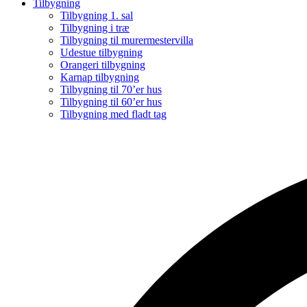
Tilbygning
Tilbygning 1. sal
Tilbygning i træ
Tilbygning til murermestervilla
Udestue tilbygning
Orangeri tilbygning
Karnap tilbygning
Tilbygning til 70’er hus
Tilbygning til 60’er hus
Tilbygning med fladt tag