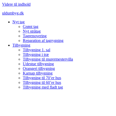
Videre til indhold
uldumbyg.dk
Nyt tag
Grønt tag
Nyt stråtag
Tagrenovering
Reparation af tagrygning
Tilbygning
Tilbygning 1. sal
Tilbygning i træ
Tilbygning til murermestervilla
Udestue tilbygning
Orangeri tilbygning
Karnap tilbygning
Tilbygning til 70’er hus
Tilbygning til 60’er hus
Tilbygning med fladt tag