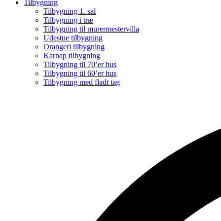
Tilbygning
Tilbygning 1. sal
Tilbygning i træ
Tilbygning til murermestervilla
Udestue tilbygning
Orangeri tilbygning
Karnap tilbygning
Tilbygning til 70’er hus
Tilbygning til 60’er hus
Tilbygning med fladt tag