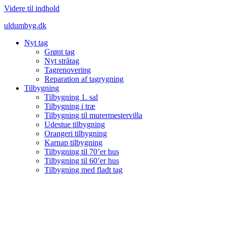
Videre til indhold
uldumbyg.dk
Nyt tag
Grønt tag
Nyt stråtag
Tagrenovering
Reparation af tagrygning
Tilbygning
Tilbygning 1. sal
Tilbygning i træ
Tilbygning til murermestervilla
Udestue tilbygning
Orangeri tilbygning
Karnap tilbygning
Tilbygning til 70’er hus
Tilbygning til 60’er hus
Tilbygning med fladt tag