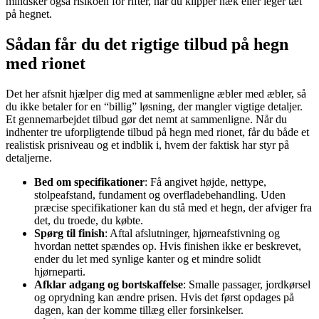
mindsker også risikoen for rifter, når du klipper hæk eller leger tæt
på hegnet.
Sådan får du det rigtige tilbud på hegn
med rionet
Det her afsnit hjælper dig med at sammenligne æbler med æbler, så
du ikke betaler for en “billig” løsning, der mangler vigtige detaljer.
Et gennemarbejdet tilbud gør det nemt at sammenligne. Når du
indhenter tre uforpligtende tilbud på hegn med rionet, får du både et
realistisk prisniveau og et indblik i, hvem der faktisk har styr på
detaljerne.
Bed om specifikationer
: Få angivet højde, nettype,
stolpeafstand, fundament og overfladebehandling. Uden
præcise specifikationer kan du stå med et hegn, der afviger fra
det, du troede, du købte.
Spørg til finish
: Aftal afslutninger, hjørneafstivning og
hvordan nettet spændes op. Hvis finishen ikke er beskrevet,
ender du let med synlige kanter og et mindre solidt
hjørneparti.
Afklar adgang og bortskaffelse
: Smalle passager, jordkørsel
og oprydning kan ændre prisen. Hvis det først opdages på
dagen, kan der komme tillæg eller forsinkelser.