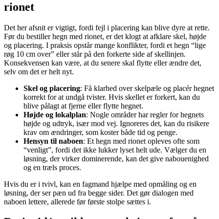
rionet
Det her afsnit er vigtigt, fordi fejl i placering kan blive dyre at rette.
Før du bestiller hegn med rionet, er det klogt at afklare skel, højde
og placering. I praksis opstår mange konflikter, fordi et hegn “lige
røg 10 cm over” eller står på den forkerte side af skellinjen.
Konsekvensen kan være, at du senere skal flytte eller ændre det,
selv om det er helt nyt.
Skel og placering
: Få klarhed over skelpæle og placér hegnet
korrekt for at undgå tvister. Hvis skellet er forkert, kan du
blive pålagt at fjerne eller flytte hegnet.
Højde og lokalplan
: Nogle områder har regler for hegnets
højde og udtryk, især mod vej. Ignoreres det, kan du risikere
krav om ændringer, som koster både tid og penge.
Hensyn til naboen
: Et hegn med rionet opleves ofte som
“venligt”, fordi det ikke lukker lyset helt ude. Vælger du en
løsning, der virker dominerende, kan det give nabouenighed
og en træls proces.
Hvis du er i tvivl, kan en fagmand hjælpe med opmåling og en
løsning, der ser pæn ud fra begge sider. Det gør dialogen med
naboen lettere, allerede før første stolpe sættes i.