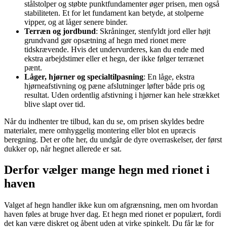
stålstolper og støbte punktfundamenter øger prisen, men også
stabiliteten. Et for let fundament kan betyde, at stolperne
vipper, og at låger senere binder.
Terræn og jordbund
: Skråninger, stenfyldt jord eller højt
grundvand gør opsætning af hegn med rionet mere
tidskrævende. Hvis det undervurderes, kan du ende med
ekstra arbejdstimer eller et hegn, der ikke følger terrænet
pænt.
Låger, hjørner og specialtilpasning
: En låge, ekstra
hjørneafstivning og pæne afslutninger løfter både pris og
resultat. Uden ordentlig afstivning i hjørner kan hele strækket
blive slapt over tid.
Når du indhenter tre tilbud, kan du se, om prisen skyldes bedre
materialer, mere omhyggelig montering eller blot en upræcis
beregning. Det er ofte her, du undgår de dyre overraskelser, der først
dukker op, når hegnet allerede er sat.
Derfor vælger mange hegn med rionet i
haven
Valget af hegn handler ikke kun om afgrænsning, men om hvordan
haven føles at bruge hver dag. Et hegn med rionet er populært, fordi
det kan være diskret og åbent uden at virke spinkelt. Du får læ for