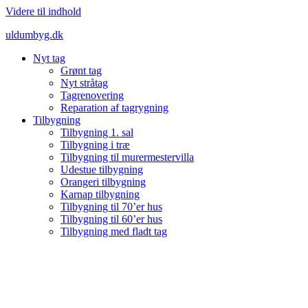
Videre til indhold
uldumbyg.dk
Nyt tag
Grønt tag
Nyt stråtag
Tagrenovering
Reparation af tagrygning
Tilbygning
Tilbygning 1. sal
Tilbygning i træ
Tilbygning til murermestervilla
Udestue tilbygning
Orangeri tilbygning
Karnap tilbygning
Tilbygning til 70’er hus
Tilbygning til 60’er hus
Tilbygning med fladt tag