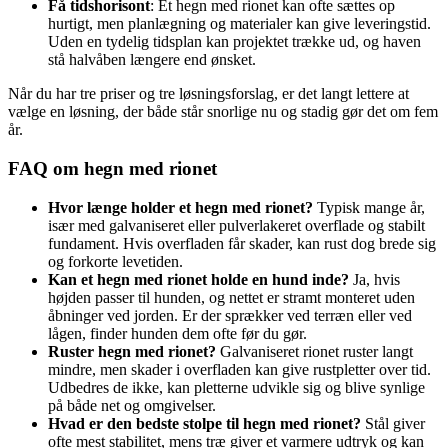
Få tidshorisont
: Et hegn med rionet kan ofte sættes op
hurtigt, men planlægning og materialer kan give leveringstid.
Uden en tydelig tidsplan kan projektet trække ud, og haven
stå halvåben længere end ønsket.
Når du har tre priser og tre løsningsforslag, er det langt lettere at
vælge en løsning, der både står snorlige nu og stadig gør det om fem
år.
FAQ om hegn med rionet
Hvor længe holder et hegn med rionet?
Typisk mange år,
især med galvaniseret eller pulverlakeret overflade og stabilt
fundament. Hvis overfladen får skader, kan rust dog brede sig
og forkorte levetiden.
Kan et hegn med rionet holde en hund inde?
Ja, hvis
højden passer til hunden, og nettet er stramt monteret uden
åbninger ved jorden. Er der sprækker ved terræn eller ved
lågen, finder hunden dem ofte før du gør.
Ruster hegn med rionet?
Galvaniseret rionet ruster langt
mindre, men skader i overfladen kan give rustpletter over tid.
Udbedres de ikke, kan pletterne udvikle sig og blive synlige
på både net og omgivelser.
Hvad er den bedste stolpe til hegn med rionet?
Stål giver
ofte mest stabilitet, mens træ giver et varmere udtryk og kan