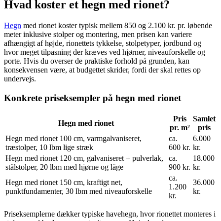
Hvad koster et hegn med rionet?
Hegn
med rionet koster typisk mellem 850 og 2.100 kr. pr. løbende
meter inklusive stolper og montering, men prisen kan variere
afhængigt af højde, rionettets tykkelse, stolpetyper, jordbund og
hvor meget tilpasning der kræves ved hjørner, niveauforskelle og
porte. Hvis du overser de praktiske forhold på grunden, kan
konsekvensen være, at budgettet skrider, fordi der skal rettes op
undervejs.
Konkrete priseksempler på hegn med rionet
Pris
Samlet
Hegn med rionet
pr. m²
pris
Hegn med rionet 100 cm, varmgalvaniseret,
ca.
6.000
træstolper, 10 lbm lige stræk
600 kr.
kr.
Hegn med rionet 120 cm, galvaniseret + pulverlak,
ca.
18.000
stålstolper, 20 lbm med hjørne og låge
900 kr.
kr.
ca.
Hegn med rionet 150 cm, kraftigt net,
36.000
1.200
punktfundamenter, 30 lbm med niveauforskelle
kr.
kr.
Priseksemplerne dækker typiske havehegn, hvor rionettet monteres i