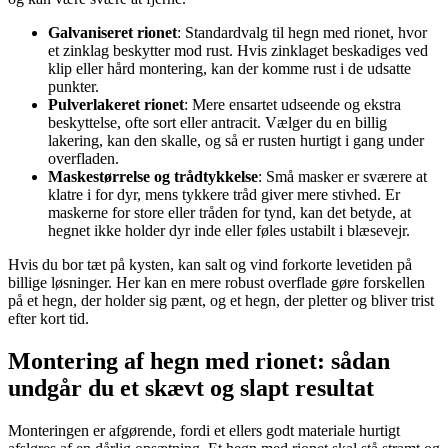
Galvaniseret rionet
: Standardvalg til hegn med rionet, hvor
et zinklag beskytter mod rust. Hvis zinklaget beskadiges ved
klip eller hård montering, kan der komme rust i de udsatte
punkter.
Pulverlakeret rionet
: Mere ensartet udseende og ekstra
beskyttelse, ofte sort eller antracit. Vælger du en billig
lakering, kan den skalle, og så er rusten hurtigt i gang under
overfladen.
Maskestørrelse og trådtykkelse
: Små masker er sværere at
klatre i for dyr, mens tykkere tråd giver mere stivhed. Er
maskerne for store eller tråden for tynd, kan det betyde, at
hegnet ikke holder dyr inde eller føles ustabilt i blæsevejr.
Hvis du bor tæt på kysten, kan salt og vind forkorte levetiden på
billige løsninger. Her kan en mere robust overflade gøre forskellen
på et hegn, der holder sig pænt, og et hegn, der pletter og bliver trist
efter kort tid.
Montering af hegn med rionet: sådan
undgår du et skævt og slapt resultat
Monteringen er afgørende, fordi et ellers godt materiale hurtigt