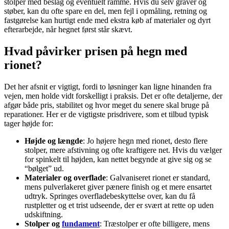
stolper med beslag og eventuelt ramme. Hvis du selv graver og
støber, kan du ofte spare en del, men fejl i opmåling, retning og
fastgørelse kan hurtigt ende med ekstra køb af materialer og dyrt
efterarbejde, når hegnet først står skævt.
Hvad påvirker prisen på hegn med
rionet?
Det her afsnit er vigtigt, fordi to løsninger kan ligne hinanden fra
vejen, men holde vidt forskelligt i praksis. Det er ofte detaljerne, der
afgør både pris, stabilitet og hvor meget du senere skal bruge på
reparationer. Her er de vigtigste prisdrivere, som et tilbud typisk
tager højde for:
Højde og længde
: Jo højere hegn med rionet, desto flere
stolper, mere afstivning og ofte kraftigere net. Hvis du vælger
for spinkelt til højden, kan nettet begynde at give sig og se
“bølget” ud.
Materialer og overflade
: Galvaniseret rionet er standard,
mens pulverlakeret giver pænere finish og et mere ensartet
udtryk. Springes overfladebeskyttelse over, kan du få
rustpletter og et trist udseende, der er svært at rette op uden
udskiftning.
Stolper og
fundament
: Træstolper er ofte billigere, mens