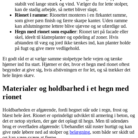
stabilt ved lange stræk og vind. Vælger du for lette stolper,
kan de stadig arbejde, så nettet bliver slapt.
Rionet i ramme
: Rionettet monteres i en firkantet ramme,
som giver pæn finish og færre skarpe kanter. Uden ramme
kan afslutningerne lettere blive ujævne og se ufærdige ud.
Hegn med rionet som espalier
: Rionet tæt på facade eller
skel, ideelt til klatreplanter og opdeling af zoner. Hvis
afstanden til væg og jord ikke tænkes ind, kan planter holde
på fugt og give mere vedligehold.
Et godt råd er at vælge samme stolpetype hele vejen og tænke
hjørner ind fra start. Hjørner er der, hvor et hegn med rionet oftest
begynder at give sig, hvis afstivningen er for let, og så trækker det
hele linjen skæv.
Materialer og holdbarhed i et hegn med
rionet
Holdbarheden er afgørende, fordi hegnet står ude i regn, frost og
blæst hele året. Rionet er oprindeligt udviklet til armering i beton, og
det er netop styrken, der gør det oplagt til hegn. Men til udendørs
brug er overfladen afgørende: Ubehandlet stål ruster hurtigt og kan
give røde løbere ned ad stolper og
belægning
, som både ser skidt ud
og kan være svære at fjerne.