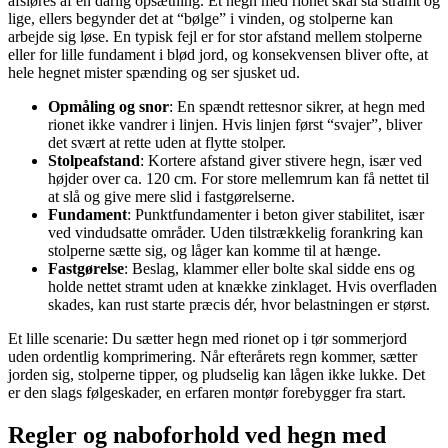
afsløres af en dårlig opsætning. Et hegn med rionet skal stå stramt og
lige, ellers begynder det at “bølge” i vinden, og stolperne kan
arbejde sig løse. En typisk fejl er for stor afstand mellem stolperne
eller for lille fundament i blød jord, og konsekvensen bliver ofte, at
hele hegnet mister spænding og ser sjusket ud.
Opmåling og snor
: En spændt rettesnor sikrer, at hegn med
rionet ikke vandrer i linjen. Hvis linjen først “svajer”, bliver
det svært at rette uden at flytte stolper.
Stolpeafstand
: Kortere afstand giver stivere hegn, især ved
højder over ca. 120 cm. For store mellemrum kan få nettet til
at slå og give mere slid i fastgørelserne.
Fundament
: Punktfundamenter i beton giver stabilitet, især
ved vindudsatte områder. Uden tilstrækkelig forankring kan
stolperne sætte sig, og låger kan komme til at hænge.
Fastgørelse
: Beslag, klammer eller bolte skal sidde ens og
holde nettet stramt uden at knække zinklaget. Hvis overfladen
skades, kan rust starte præcis dér, hvor belastningen er størst.
Et lille scenarie: Du sætter hegn med rionet op i tør sommerjord
uden ordentlig komprimering. Når efterårets regn kommer, sætter
jorden sig, stolperne tipper, og pludselig kan lågen ikke lukke. Det
er den slags følgeskader, en erfaren montør forebygger fra start.
Regler og naboforhold ved hegn med