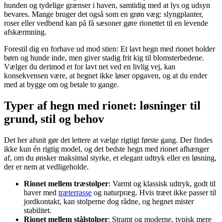
hunden og tydelige grænser i haven, samtidig med at lys og udsyn
bevares. Mange bruger det også som en grøn væg: slyngplanter,
roser eller vedbend kan på få sæsoner gøre rionettet til en levende
afskærmning.
Forestil dig en forhave ud mod stien: Et lavt hegn med rionet holder
børn og hunde inde, men giver stadig frit kig til blomsterbedene.
Vælger du derimod et for lavt net ved en livlig vej, kan
konsekvensen være, at hegnet ikke løser opgaven, og at du ender
med at bygge om og betale to gange.
Typer af hegn med rionet: løsninger til
grund, stil og behov
Det her afsnit gør det lettere at vælge rigtigt første gang. Der findes
ikke kun én rigtig model, og det bedste hegn med rionet afhænger
af, om du ønsker maksimal styrke, et elegant udtryk eller en løsning,
der er nem at vedligeholde.
Rionet mellem træstolper
: Varmt og klassisk udtryk, godt til
haver med
træterrasse
og naturpræg. Hvis træet ikke passer til
jordkontakt, kan stolperne dog rådne, og hegnet mister
stabilitet.
Rionet mellem stålstolper
: Stramt og moderne, typisk mere