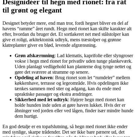
Designidéer til hegn med rionet: fra råt
til grønt og elegant
Designet betyder mere, end man tror, fordi hegnet bliver en del af
havens “ramme” året rundt. Hegn med rionet kan skifte karakter alt
efter, hvordan du bruger det. Et sortlakeret net med stålstolper kan
give et roligt, arkitektonisk udtryk, mens træstolper og grønne
klatreplanter giver en blød, levende afgrænsning.
Grøn afskærmning
: Lad klematis, kaprifolie eller slyngroser
vokse i hegn med rionet for privatliv uden tunge plankeværk.
Uden planlagt vedligehold kan planterne dog tynge nettet og
gøre det sværere at stramme op senere.
Opdeling af haven
: Brug rionet som let “rumdeler” mellem
køkkenhave, terrasse og legeområde. Hvis opdelingen ikke
tænkes sammen med stier og adgang, kan du ende med
upraktiske passager og ekstra ændringer.
Sikkerhed med let udtryk
: Højere hegn med rionet kan
holde hunden inde uden at gøre haven lukket. Hvis der er
åbninger ved jorden eller ved lågen, finder især mindre hunde
dem hurtigt.
En god detalje er en topafslutning, så hegn med rionet ikke ender
med synlige, skarpe trådender. Det ser ikke bare pænere ud, det