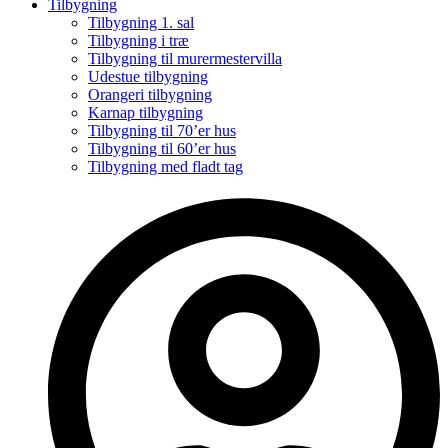
Tilbygning
Tilbygning 1. sal
Tilbygning i træ
Tilbygning til murermestervilla
Udestue tilbygning
Orangeri tilbygning
Karnap tilbygning
Tilbygning til 70’er hus
Tilbygning til 60’er hus
Tilbygning med fladt tag