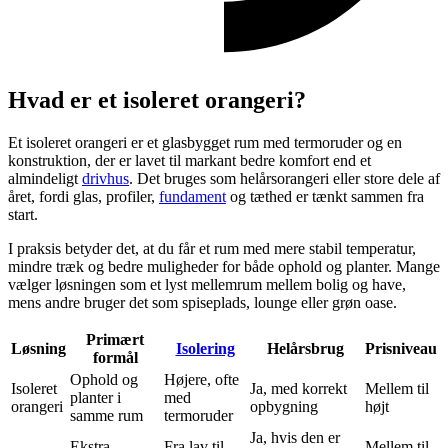
Hvad er et isoleret orangeri?
Et isoleret orangeri er et glasbygget rum med termoruder og en
konstruktion, der er lavet til markant bedre komfort end et
almindeligt
drivhus
. Det bruges som helårsorangeri eller store dele af
året, fordi glas, profiler,
fundament
og tæthed er tænkt sammen fra
start.
I praksis betyder det, at du får et rum med mere stabil temperatur,
mindre træk og bedre muligheder for både ophold og planter. Mange
vælger løsningen som et lyst mellemrum mellem bolig og have,
mens andre bruger det som spiseplads, lounge eller grøn oase.
Primært
Løsning
Isolering
Helårsbrug
Prisniveau
formål
Ophold og
Højere, ofte
Isoleret
Ja, med korrekt
Mellem til
planter i
med
orangeri
opbygning
højt
samme rum
termoruder
Ja, hvis den er
Ekstra
Fra lav til
Mellem til