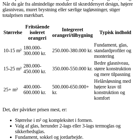
Når du går fra almindelige moduler til skræddersyet design, højere
glasniveau, muret brystning eller særlige tagløsninger, stiger
totalprisen mærkbart.
Fritstående
Integreret
Størrelse
isoleret
Typisk indhold
orangeri/tilbygning
orangeri
Fundament, glas,
180.000-
10-15 m²
250.000-380.000 kr.
standardprofiler og
300.000 kr.
montering
Bedre glasniveau,
280.000-
15-25 m²
350.000-550.000 kr.
større konstruktion
450.000 kr.
og mere tilpasning
Helårsløsning med
400.000-
500.000-650.000+
højere krav til
25+ m²
600.000 kr.
kr.
konstruktion og
komfort
Det, der påvirker prisen mest, er:
Størrelse i m² og kompleksitet i formen.
Valg af glas, herunder 2-lags eller 3-lags termoglas og
sikkerhedsglas.
Fundament, sokkel og jordarbejde.