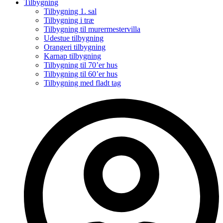
Tilbygning
Tilbygning 1. sal
Tilbygning i træ
Tilbygning til murermestervilla
Udestue tilbygning
Orangeri tilbygning
Karnap tilbygning
Tilbygning til 70’er hus
Tilbygning til 60’er hus
Tilbygning med fladt tag