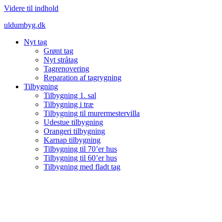
Videre til indhold
uldumbyg.dk
Nyt tag
Grønt tag
Nyt stråtag
Tagrenovering
Reparation af tagrygning
Tilbygning
Tilbygning 1. sal
Tilbygning i træ
Tilbygning til murermestervilla
Udestue tilbygning
Orangeri tilbygning
Karnap tilbygning
Tilbygning til 70’er hus
Tilbygning til 60’er hus
Tilbygning med fladt tag