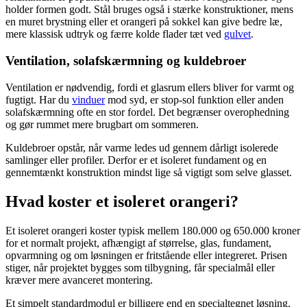
holder formen godt. Stål bruges også i stærke konstruktioner, mens
en muret brystning eller et orangeri på sokkel kan give bedre læ,
mere klassisk udtryk og færre kolde flader tæt ved
gulvet
.
Ventilation, solafskærmning og kuldebroer
Ventilation er nødvendig, fordi et glasrum ellers bliver for varmt og
fugtigt. Har du
vinduer
mod syd, er stop-sol funktion eller anden
solafskærmning ofte en stor fordel. Det begrænser overophedning
og gør rummet mere brugbart om sommeren.
Kuldebroer opstår, når varme ledes ud gennem dårligt isolerede
samlinger eller profiler. Derfor er et isoleret fundament og en
gennemtænkt konstruktion mindst lige så vigtigt som selve glasset.
Hvad koster et isoleret orangeri?
Et isoleret orangeri koster typisk mellem 180.000 og 650.000 kroner
for et normalt projekt, afhængigt af størrelse, glas, fundament,
opvarmning og om løsningen er fritstående eller integreret. Prisen
stiger, når projektet bygges som tilbygning, får specialmål eller
kræver mere avanceret montering.
Et simpelt standardmodul er billigere end en specialtegnet løsning.