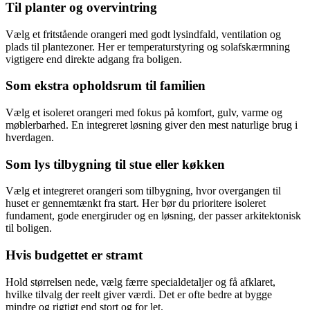
Til planter og overvintring
Vælg et fritstående orangeri med godt lysindfald, ventilation og
plads til plantezoner. Her er temperaturstyring og solafskærmning
vigtigere end direkte adgang fra boligen.
Som ekstra opholdsrum til familien
Vælg et isoleret orangeri med fokus på komfort, gulv, varme og
møblerbarhed. En integreret løsning giver den mest naturlige brug i
hverdagen.
Som lys tilbygning til stue eller køkken
Vælg et integreret orangeri som tilbygning, hvor overgangen til
huset er gennemtænkt fra start. Her bør du prioritere isoleret
fundament, gode energiruder og en løsning, der passer arkitektonisk
til boligen.
Hvis budgettet er stramt
Hold størrelsen nede, vælg færre specialdetaljer og få afklaret,
hvilke tilvalg der reelt giver værdi. Det er ofte bedre at bygge
mindre og rigtigt end stort og for let.