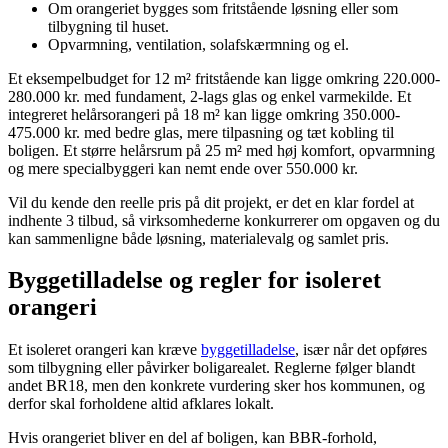
Om orangeriet bygges som fritstående løsning eller som
tilbygning til huset.
Opvarmning, ventilation, solafskærmning og el.
Et eksempelbudget for 12 m² fritstående kan ligge omkring 220.000-
280.000 kr. med fundament, 2-lags glas og enkel varmekilde. Et
integreret helårsorangeri på 18 m² kan ligge omkring 350.000-
475.000 kr. med bedre glas, mere tilpasning og tæt kobling til
boligen. Et større helårsrum på 25 m² med høj komfort, opvarmning
og mere specialbyggeri kan nemt ende over 550.000 kr.
Vil du kende den reelle pris på dit projekt, er det en klar fordel at
indhente 3 tilbud, så virksomhederne konkurrerer om opgaven og du
kan sammenligne både løsning, materialevalg og samlet pris.
Byggetilladelse og regler for isoleret
orangeri
Et isoleret orangeri kan kræve
byggetilladelse
, især når det opføres
som tilbygning eller påvirker boligarealet. Reglerne følger blandt
andet BR18, men den konkrete vurdering sker hos kommunen, og
derfor skal forholdene altid afklares lokalt.
Hvis orangeriet bliver en del af boligen, kan BBR-forhold,