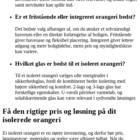
samt servitutter kan spille ind.
Er et fritstående eller integreret orangeri bedst?
Det bedste valg afhænger af, om du ønsker et selvstændigt
haverum eller en direkte forlængelse af boligen. Fritstående
giver haveoase og fleksibel placering. Integreret giver lettere
adgang og mere boligfølelse, mens pris og myndighedskrav
kan variere.
Hvilket glas er bedst til et isoleret orangeri?
Til et isoleret orangeri vælges ofte energiruder i
sikkerhedsglas, fordi de kombinerer bedre isolering med
højere sikkerhed og komfort. 2-lags og 3-lags glas har
forskellige egenskaber. U-værdi påvirker varmetab, og
solafskærmende glas kan være relevant i sydvendte løsninger.
Få den rigtige pris og løsning på dit
isolerede orangeri
Et isoleret orangeri er en større investering, og derfor bør pris,
løsningstype, materialer og regler være afklaret tidligt. Når du