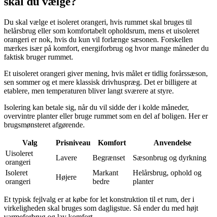
skal du vælge?
Du skal vælge et isoleret orangeri, hvis rummet skal bruges til
helårsbrug eller som komfortabelt opholdsrum, mens et uisoleret
orangeri er nok, hvis du kun vil forlænge sæsonen. Forskellen
mærkes især på komfort, energiforbrug og hvor mange måneder du
faktisk bruger rummet.
Et uisoleret orangeri giver mening, hvis målet er tidlig forårssæson,
sen sommer og et mere klassisk drivhuspræg. Det er billigere at
etablere, men temperaturen bliver langt sværere at styre.
Isolering kan betale sig, når du vil sidde der i kolde måneder,
overvintre planter eller bruge rummet som en del af boligen. Her er
brugsmønsteret afgørende.
Valg
Prisniveau
Komfort
Anvendelse
Uisoleret
Lavere
Begrænset
Sæsonbrug og dyrkning
orangeri
Isoleret
Markant
Helårsbrug, ophold og
Højere
orangeri
bedre
planter
Et typisk fejlvalg er at købe for let konstruktion til et rum, der i
virkeligheden skal bruges som dagligstue. Så ender du med højt
varmeforbrug og lav komfort.