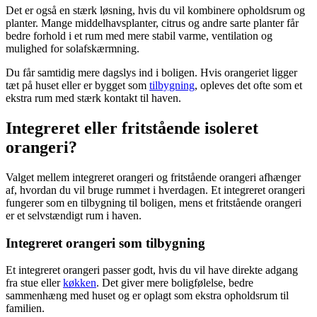
Det er også en stærk løsning, hvis du vil kombinere opholdsrum og
planter. Mange middelhavsplanter, citrus og andre sarte planter får
bedre forhold i et rum med mere stabil varme, ventilation og
mulighed for solafskærmning.
Du får samtidig mere dagslys ind i boligen. Hvis orangeriet ligger
tæt på huset eller er bygget som
tilbygning
, opleves det ofte som et
ekstra rum med stærk kontakt til haven.
Integreret eller fritstående isoleret
orangeri?
Valget mellem integreret orangeri og fritstående orangeri afhænger
af, hvordan du vil bruge rummet i hverdagen. Et integreret orangeri
fungerer som en tilbygning til boligen, mens et fritstående orangeri
er et selvstændigt rum i haven.
Integreret orangeri som tilbygning
Et integreret orangeri passer godt, hvis du vil have direkte adgang
fra stue eller
køkken
. Det giver mere boligfølelse, bedre
sammenhæng med huset og er oplagt som ekstra opholdsrum til
familien.