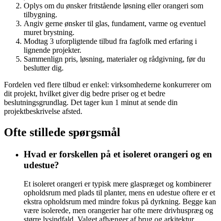
Oplys om du ønsker fritstående løsning eller orangeri som
tilbygning.
Angiv gerne ønsker til glas, fundament, varme og eventuel
muret brystning.
Modtag 3 uforpligtende tilbud fra fagfolk med erfaring i
lignende projekter.
Sammenlign pris, løsning, materialer og rådgivning, før du
beslutter dig.
Fordelen ved flere tilbud er enkel: virksomhederne konkurrerer om
dit projekt, hvilket giver dig bedre priser og et bedre
beslutningsgrundlag. Det tager kun 1 minut at sende din
projektbeskrivelse afsted.
Ofte stillede spørgsmål
Hvad er forskellen på et isoleret orangeri og en
udestue?
Et isoleret orangeri er typisk mere glaspræget og kombinerer
opholdsrum med plads til planter, mens en udestue oftere er et
ekstra opholdsrum med mindre fokus på dyrkning. Begge kan
være isolerede, men orangerier har ofte mere drivhuspræg og
større lysindfald. Valget afhænger af brug og arkitektur.