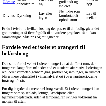
Udestue
godkendt og
opholdsrum
høj
højt
isoleret
Nej, ikke som
Lav eller
Lav til
Drivhus
Dyrkning
komfortabelt
ingen
mellem
opholdsrum
Er du i tvivl om, hvilken løsning der passer til din bolig, giver det
god mening at få flere fagfolk til at vurdere projektet, så du kan
sammenligne både pris og muligheder.
Fordele ved et isoleret orangeri til
helårsbrug
Den store fordel ved et isoleret orangeri er, at du får et rum, der
fungerer i langt flere måneder end et uisoleret alternativ. Isoleringen
reducerer varmetab gennem glas, profiler og samlinger, så rummet
bliver mere behageligt i vinterhalvåret og i overgangsperioderne
forår og efterår.
For dig betyder det mere reel brugsværdi. Et isoleret orangeri kan
fungere som spiseplads, lounge, læsehjørne eller
hjemmearbejdsplads, uden at temperaturen svinger voldsomt fra
morgen til aften.