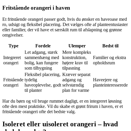
Fritstående orangeri i haven
Et fritstående orangeri passer godt, hvis du ønsker en haveoase med
ro, udsigt og fleksibel placering. Det vælges ofte af planteentusiaster
eller familier, der vil have et særskilt rum til afslapning og grønne
omgivelser.
Type
Fordele
Ulemper
Bedst til
Let adgang, stærk
Mere kompleks
Integreret
sammenhæng med
konstruktion,
Familier og ekstra
orangeri
bolig, kan fungere
højere krav til
opholdsrum
som tilbygning
tilpasning
Fleksibel placering,
Kræver separat
Fritstående
tydelig
adgang og
Haveejere og
orangeri
haveoplevelse, godt
selvstændig
planteinteresserede
til planter
plan for varme
Har du børn og vil bruge rummet dagligt, er en integreret løsning
ofte den mest praktiske. Vil du skabe et grønt frirum i haven, er et
fritstående orangeri ofte det bedste valg.
Isoleret eller uisoleret orangeri – hvad