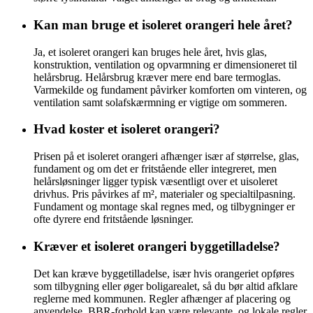
Kan man bruge et isoleret orangeri hele året?
Ja, et isoleret orangeri kan bruges hele året, hvis glas,
konstruktion, ventilation og opvarmning er dimensioneret til
helårsbrug. Helårsbrug kræver mere end bare termoglas.
Varmekilde og fundament påvirker komforten om vinteren, og
ventilation samt solafskærmning er vigtige om sommeren.
Hvad koster et isoleret orangeri?
Prisen på et isoleret orangeri afhænger især af størrelse, glas,
fundament og om det er fritstående eller integreret, men
helårsløsninger ligger typisk væsentligt over et uisoleret
drivhus. Pris påvirkes af m², materialer og specialtilpasning.
Fundament og montage skal regnes med, og tilbygninger er
ofte dyrere end fritstående løsninger.
Kræver et isoleret orangeri byggetilladelse?
Det kan kræve byggetilladelse, især hvis orangeriet opføres
som tilbygning eller øger boligarealet, så du bør altid afklare
reglerne med kommunen. Regler afhænger af placering og
anvendelse. BBR-forhold kan være relevante, og lokale regler