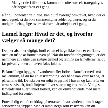
Mangler de i tilbuddet, kommer de ofte som ekstraregninger,
når hegnet først er i gang.
Når du indhenter tre tilbud, kan du få tydeligt beskrevet, hvad der er
medregnet, så du ikke sammenligner æbler og pærer, og så du
undgår ubehagelige overraskelser, når arbejdet er i gang.
Lamel hegn: Hvad er det, og hvorfor
vælger så mange det?
Det her afsnit er vigtigt, fordi et lamel hegn ikke bare er en flade,
men en måde at forme haven på. Når du forstår opbygningen, er det
nemmere at vælge den rigtige tæthed og retning på lamellerne, så du
får privatliv uden at haven føles lukket.
Et lamel hegn bygges af vandrette eller lodrette lameller med små
mellemrum, så du får en afskærmning, der både kan være tæt og let
på samme tid. Det skaber en rolig baggrund i haven og kan løfte en
terrasse visuelt, fordi linjerne bliver skarpe og ensartede. Vælges
lamelafstand eller vinkel forkert, kan du omvendt ende med mere
indkig end forventet.
Forestil dig en eftermiddag på terrassen, hvor vinden normalt tager
servietter og tæpper. Med et lamel hegn som læskærm kan du