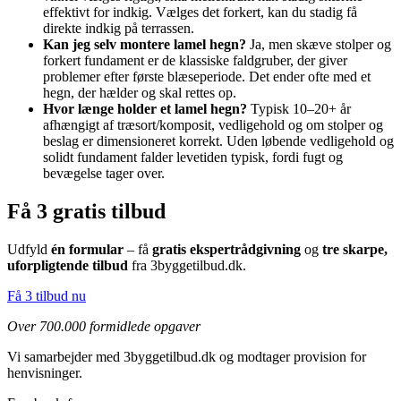
effektivt for indkig. Vælges det forkert, kan du stadig få
direkte indkig på terrassen.
Kan jeg selv montere lamel hegn?
Ja, men skæve stolper og
forkert fundament er de klassiske faldgruber, der giver
problemer efter første blæseperiode. Det ender ofte med et
hegn, der hælder og skal rettes op.
Hvor længe holder et lamel hegn?
Typisk 10–20+ år
afhængigt af træsort/komposit, vedligehold og om stolper og
beslag er dimensioneret korrekt. Uden løbende vedligehold og
solidt fundament falder levetiden typisk, fordi fugt og
bevægelse tager over.
Få 3 gratis tilbud
Udfyld
én formular
– få
gratis ekspertrådgivning
og
tre skarpe,
uforpligtende tilbud
fra 3byggetilbud.dk.
Få 3 tilbud nu
Over 700.000 formidlede opgaver
Vi samarbejder med 3byggetilbud.dk og modtager provision for
henvisninger.