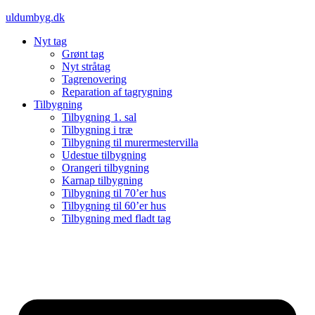
Videre
uldumbyg.dk
til
Nyt tag
indhold
Grønt tag
Nyt stråtag
Tagrenovering
Reparation af tagrygning
Tilbygning
Tilbygning 1. sal
Tilbygning i træ
Tilbygning til murermestervilla
Udestue tilbygning
Orangeri tilbygning
Karnap tilbygning
Tilbygning til 70’er hus
Tilbygning til 60’er hus
Tilbygning med fladt tag