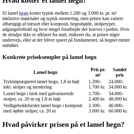
Hvad koster et lamel hegn?
Et lamel
hegn
koster typisk mellem 1.200 og 3.000 kr. pr. m²
inklusive materialer og typisk montering, men prisen kan variere
afhængigt af træsort eller komposit, hegnshøjde, stolpetyper,
adgangsforhold og hvor meget forarbejde der kræves i jorden. Hvis
de detaljer ikke er afklaret fra start, risikerer du, at prisen stiger
undervejs, eller at der bliver sparet på fundamentet, så hegnet mister
stabilitet.
Konkrete priseksempler på lamel hegn
Pris pr.
Samlet
Lamel hegn
m²
pris
Trykimprægneret lamel hegn, 1,8 m højt
1.200–
24.000–
inkl. stolper og montering
1.700 kr.
34.000 kr.
Lamel hegn i lærk med galvaniserede
1.700–
34.000–
stolper, ca. 20 m og 1,8 m højt
2.400 kr.
48.000 kr.
Vedligeholdelseslet lamel hegn i komposit
2.300–
46.000–
med støbte stolper, ca. 20 m
3.000 kr.
60.000 kr.
Hvad påvirker prisen på et lamel hegn?