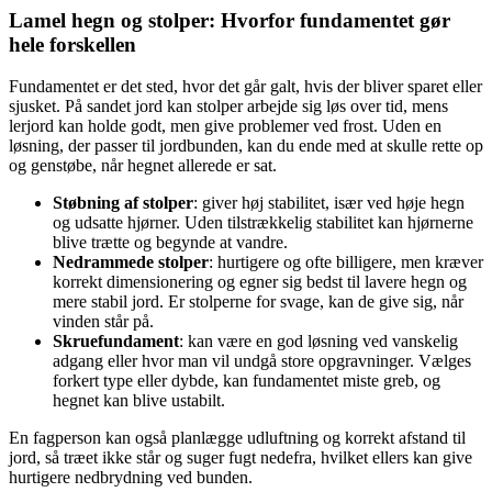
Lamel hegn og stolper: Hvorfor fundamentet gør
hele forskellen
Fundamentet er det sted, hvor det går galt, hvis der bliver sparet eller
sjusket. På sandet jord kan stolper arbejde sig løs over tid, mens
lerjord kan holde godt, men give problemer ved frost. Uden en
løsning, der passer til jordbunden, kan du ende med at skulle rette op
og genstøbe, når hegnet allerede er sat.
Støbning af stolper
: giver høj stabilitet, især ved høje hegn
og udsatte hjørner. Uden tilstrækkelig stabilitet kan hjørnerne
blive trætte og begynde at vandre.
Nedrammede stolper
: hurtigere og ofte billigere, men kræver
korrekt dimensionering og egner sig bedst til lavere hegn og
mere stabil jord. Er stolperne for svage, kan de give sig, når
vinden står på.
Skruefundament
: kan være en god løsning ved vanskelig
adgang eller hvor man vil undgå store opgravninger. Vælges
forkert type eller dybde, kan fundamentet miste greb, og
hegnet kan blive ustabilt.
En fagperson kan også planlægge udluftning og korrekt afstand til
jord, så træet ikke står og suger fugt nedefra, hvilket ellers kan give
hurtigere nedbrydning ved bunden.