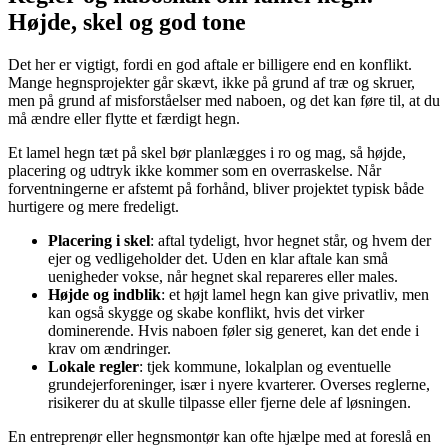
Højde, skel og god tone
Det her er vigtigt, fordi en god aftale er billigere end en konflikt.
Mange hegnsprojekter går skævt, ikke på grund af træ og skruer,
men på grund af misforståelser med naboen, og det kan føre til, at du
må ændre eller flytte et færdigt hegn.
Et lamel hegn tæt på skel bør planlægges i ro og mag, så højde,
placering og udtryk ikke kommer som en overraskelse. Når
forventningerne er afstemt på forhånd, bliver projektet typisk både
hurtigere og mere fredeligt.
Placering i skel
: aftal tydeligt, hvor hegnet står, og hvem der
ejer og vedligeholder det. Uden en klar aftale kan små
uenigheder vokse, når hegnet skal repareres eller males.
Højde og indblik
: et højt lamel hegn kan give privatliv, men
kan også skygge og skabe konflikt, hvis det virker
dominerende. Hvis naboen føler sig generet, kan det ende i
krav om ændringer.
Lokale regler
: tjek kommune, lokalplan og eventuelle
grundejerforeninger, især i nyere kvarterer. Overses reglerne,
risikerer du at skulle tilpasse eller fjerne dele af løsningen.
En entreprenør eller hegnsmontør kan ofte hjælpe med at foreslå en