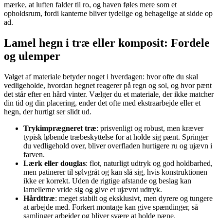
mærke, at luften falder til ro, og haven føles mere som et
opholdsrum, fordi kanterne bliver tydelige og behagelige at sidde op
ad.
Lamel hegn i træ eller komposit: Fordele
og ulemper
Valget af materiale betyder noget i hverdagen: hvor ofte du skal
vedligeholde, hvordan hegnet reagerer på regn og sol, og hvor pænt
det står efter en hård vinter. Vælger du et materiale, der ikke matcher
din tid og din placering, ender det ofte med ekstraarbejde eller et
hegn, der hurtigt ser slidt ud.
Trykimprægneret træ
: prisvenligt og robust, men kræver
typisk løbende træbeskyttelse for at holde sig pænt. Springer
du vedligehold over, bliver overfladen hurtigere ru og ujævn i
farven.
Lærk eller douglas
: flot, naturligt udtryk og god holdbarhed,
men patinerer til sølvgråt og kan slå sig, hvis konstruktionen
ikke er korrekt. Uden de rigtige afstande og beslag kan
lamellerne vride sig og give et ujævnt udtryk.
Hårdttræ
: meget stabilt og eksklusivt, men dyrere og tungere
at arbejde med. Forkert montage kan give spændinger, så
samlinger arbejder og bliver svære at holde pæne.