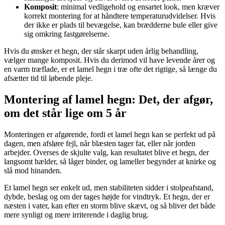
Komposit
: minimal vedligehold og ensartet look, men kræver
korrekt montering for at håndtere temperaturudvidelser. Hvis
der ikke er plads til bevægelse, kan brædderne bule eller give
sig omkring fastgørelserne.
Hvis du ønsker et hegn, der står skarpt uden årlig behandling,
vælger mange komposit. Hvis du derimod vil have levende årer og
en varm træflade, er et lamel hegn i træ ofte det rigtige, så længe du
afsætter tid til løbende pleje.
Montering af lamel hegn: Det, der afgør,
om det står lige om 5 år
Monteringen er afgørende, fordi et lamel hegn kan se perfekt ud på
dagen, men afsløre fejl, når blæsten tager fat, eller når jorden
arbejder. Overses de skjulte valg, kan resultatet blive et hegn, der
langsomt hælder, så låger binder, og lameller begynder at knirke og
slå mod hinanden.
Et lamel hegn ser enkelt ud, men stabiliteten sidder i stolpeafstand,
dybde, beslag og om der tages højde for vindtryk. Et hegn, der er
næsten i vater, kan efter en storm blive skævt, og så bliver det både
mere synligt og mere irriterende i daglig brug.