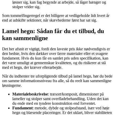
løsner sig, kan fag begynde at arbejde, så låger hænger og
stolper vrider sig.
Som tommelfingerregel er det billigere at vedligeholde lidt hvert år
end at udskifte sektioner, når skævhederne først har sat sig.
Lamel hegn: Sådan får du et tilbud, du
kan sammenligne
Det her afsnit er vigtigt, fordi den laveste pris ikke nødvendigvis er
den bedste, hvis den dækker over færre materialer eller et svagere
fundament. Hvis du kun får en samlet pris uden specifikation, kan
det være umuligt at gennemskue kvaliteten, og du risikerer at stå
med et hegn, der kræver efterarbejde.
Når du indhenter tre uforpligtende tilbud på lamel hegn, bør du bede
om samme informationsniveau fra alle, så du reelt kan sammenligne
løsningerne.
Materialebeskrivelse
: træsort/komposit, dimensioner på
lameller og stolper samt overfladebehandling. Uden det kan
du ende med en tyndere konstruktion end forventet.
Fundament
: metode, dybde og stolpeafstand, især ved høje
hegn og blæsende placeringer. Er det uklart, bliver stabiliteten