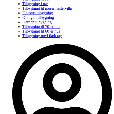
Tilbygning i træ
Tilbygning til murermestervilla
Udestue tilbygning
Orangeri tilbygning
Karnap tilbygning
Tilbygning til 70’er hus
Tilbygning til 60’er hus
Tilbygning med fladt tag