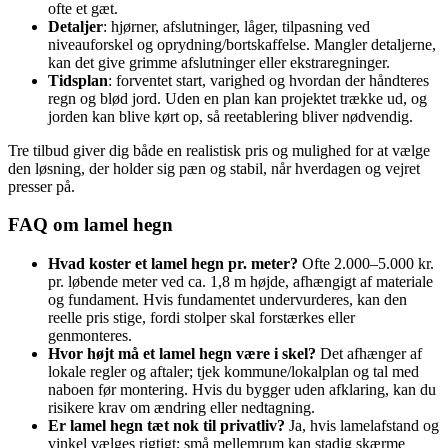
ofte et gæt.
Detaljer
: hjørner, afslutninger, låger, tilpasning ved
niveauforskel og oprydning/bortskaffelse. Mangler detaljerne,
kan det give grimme afslutninger eller ekstraregninger.
Tidsplan
: forventet start, varighed og hvordan der håndteres
regn og blød jord. Uden en plan kan projektet trække ud, og
jorden kan blive kørt op, så reetablering bliver nødvendig.
Tre tilbud giver dig både en realistisk pris og mulighed for at vælge
den løsning, der holder sig pæn og stabil, når hverdagen og vejret
presser på.
FAQ om lamel hegn
Hvad koster et lamel hegn pr. meter?
Ofte 2.000–5.000 kr.
pr. løbende meter ved ca. 1,8 m højde, afhængigt af materiale
og fundament. Hvis fundamentet undervurderes, kan den
reelle pris stige, fordi stolper skal forstærkes eller
genmonteres.
Hvor højt må et lamel hegn være i skel?
Det afhænger af
lokale regler og aftaler; tjek kommune/lokalplan og tal med
naboen før montering. Hvis du bygger uden afklaring, kan du
risikere krav om ændring eller nedtagning.
Er lamel hegn tæt nok til privatliv?
Ja, hvis lamelafstand og
vinkel vælges rigtigt; små mellemrum kan stadig skærme