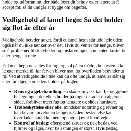
højde og udformning, der både løser dit behov og er lettere at få
accept for, så du undgår at bygge om bagefter.
Vedligehold af lamel hegn: Så det holder
sig flot år efter år
Vedligehold betyder noget, fordi et lamel hegn står ude hele tiden,
også når du ikke tænker over det. Hvis du venter for længe, bliver
små problemer til skævheder og misfarvninger, som enten koster tid
eller penge at rette.
Et lamel hegn udsættes for fugt og sol på en måde, du næsten ikke
lægger mærke til, før farven bliver mat, og overfladen begynder at
ru. Ved at vedligeholde i tide kan du ofte undgå, at lameller slår sig
eller får alger, som ellers holder på fugten.
Rens og algebehandling
: en skånsom vask kan fjerne grønne
belægninger, der ellers holder på fugten. Lader du algerne
sidde, forbliver træet fugtigt længere og slides hurtigere.
Træbeskyttelse eller olie
: mindsker udtørring og revner og
kan bevare farvetonen længere. Uden beskyttelse kan
overfladen sprække mere og tage ujævnt imod vejr.
Kontrol af beslag
: efterspænd skruer og tjek beslag ved
hjørner og låger, hvor belastningen er størst. Hvis beslag