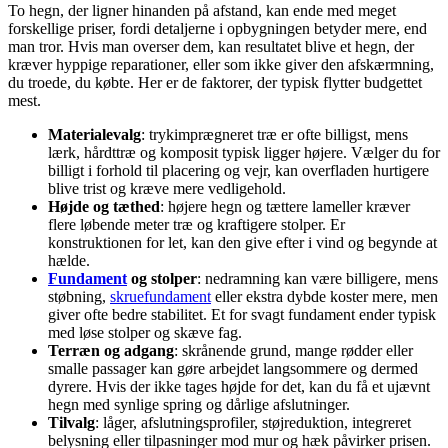
To hegn, der ligner hinanden på afstand, kan ende med meget
forskellige priser, fordi detaljerne i opbygningen betyder mere, end
man tror. Hvis man overser dem, kan resultatet blive et hegn, der
kræver hyppige reparationer, eller som ikke giver den afskærmning,
du troede, du købte. Her er de faktorer, der typisk flytter budgettet
mest.
Materialevalg
: trykimprægneret træ er ofte billigst, mens
lærk, hårdttræ og komposit typisk ligger højere. Vælger du for
billigt i forhold til placering og vejr, kan overfladen hurtigere
blive trist og kræve mere vedligehold.
Højde og tæthed
: højere hegn og tættere lameller kræver
flere løbende meter træ og kraftigere stolper. Er
konstruktionen for let, kan den give efter i vind og begynde at
hælde.
Fundament
og stolper
: nedramning kan være billigere, mens
støbning,
skruefundament
eller ekstra dybde koster mere, men
giver ofte bedre stabilitet. Et for svagt fundament ender typisk
med løse stolper og skæve fag.
Terræn og adgang
: skrånende grund, mange rødder eller
smalle passager kan gøre arbejdet langsommere og dermed
dyrere. Hvis der ikke tages højde for det, kan du få et ujævnt
hegn med synlige spring og dårlige afslutninger.
Tilvalg
: låger, afslutningsprofiler, støjreduktion, integreret
belysning eller tilpasninger mod mur og hæk påvirker prisen.