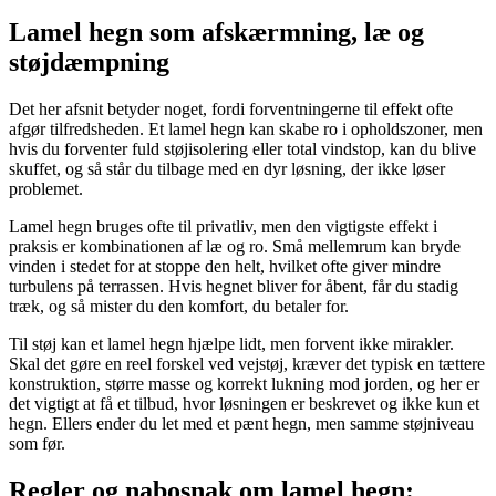
Lamel hegn som afskærmning, læ og
støjdæmpning
Det her afsnit betyder noget, fordi forventningerne til effekt ofte
afgør tilfredsheden. Et lamel hegn kan skabe ro i opholdszoner, men
hvis du forventer fuld støjisolering eller total vindstop, kan du blive
skuffet, og så står du tilbage med en dyr løsning, der ikke løser
problemet.
Lamel hegn bruges ofte til privatliv, men den vigtigste effekt i
praksis er kombinationen af læ og ro. Små mellemrum kan bryde
vinden i stedet for at stoppe den helt, hvilket ofte giver mindre
turbulens på terrassen. Hvis hegnet bliver for åbent, får du stadig
træk, og så mister du den komfort, du betaler for.
Til støj kan et lamel hegn hjælpe lidt, men forvent ikke mirakler.
Skal det gøre en reel forskel ved vejstøj, kræver det typisk en tættere
konstruktion, større masse og korrekt lukning mod jorden, og her er
det vigtigt at få et tilbud, hvor løsningen er beskrevet og ikke kun et
hegn. Ellers ender du let med et pænt hegn, men samme støjniveau
som før.
Regler og nabosnak om lamel hegn: