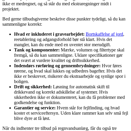
ikke er medregnet, og så står du med ekstraregninger midt i
projektet.
Bed gerne tilbudsgiverne beskrive disse punkter tydeligt, så du kan
sammenligne korrekt:
Hvad er inkluderet i gravearbejdet:
Bortskaffelse af jord
,
reetablering og adgangsforhold bør stå klart. Hvis det
mangler, kan du ende med en uventet stor merudgift.
Tank og komponenter:
Mærke, volumen og filtertype skal
fremgå, så du kan sammenligne. Uklare specifikationer gør
det svært at vurdere kvalitet og driftssikkerhed.
Indendørs rørføring og gennembrydninger:
Hvor føres
rørene, og hvad skal lukkes og udbedres bagefter. Hvis det
ikke er beskrevet, risikerer du ekstraarbejde og synlige spor i
boligen.
Drift og sikkerhed:
Løsning for automatisk skift til
drikkevand og korrekt adskillelse af systemer. Hvis
sikkerheden ikke er dokumenteret, kan du få problemer med
godkendelse og funktion.
Garantier og service:
Hvem står for fejlfinding, og hvad
koster et serviceeftersyn. Uden klare rammer kan selv små fejl
blive dyre at få løst.
Når du indhenter tre tilbud på regnvandsanlæg, får du også tre