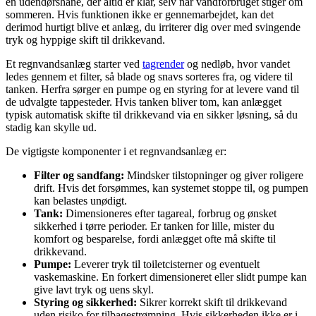
en udendørshane, der altid er klar, selv når vandforbruget stiger om
sommeren. Hvis funktionen ikke er gennemarbejdet, kan det
derimod hurtigt blive et anlæg, du irriterer dig over med svingende
tryk og hyppige skift til drikkevand.
Et regnvandsanlæg starter ved
tagrender
og nedløb, hvor vandet
ledes gennem et filter, så blade og snavs sorteres fra, og videre til
tanken. Herfra sørger en pumpe og en styring for at levere vand til
de udvalgte tappesteder. Hvis tanken bliver tom, kan anlægget
typisk automatisk skifte til drikkevand via en sikker løsning, så du
stadig kan skylle ud.
De vigtigste komponenter i et regnvandsanlæg er:
Filter og sandfang:
Mindsker tilstopninger og giver roligere
drift. Hvis det forsømmes, kan systemet stoppe til, og pumpen
kan belastes unødigt.
Tank:
Dimensioneres efter tagareal, forbrug og ønsket
sikkerhed i tørre perioder. Er tanken for lille, mister du
komfort og besparelse, fordi anlægget ofte må skifte til
drikkevand.
Pumpe:
Leverer tryk til toiletcisterner og eventuelt
vaskemaskine. En forkert dimensioneret eller slidt pumpe kan
give lavt tryk og uens skyl.
Styring og sikkerhed:
Sikrer korrekt skift til drikkevand
uden risiko for tilbagestrømning. Hvis sikkerheden ikke er i