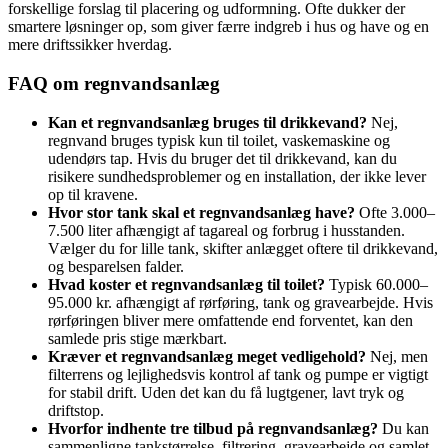
forskellige forslag til placering og udformning. Ofte dukker der
smartere løsninger op, som giver færre indgreb i hus og have og en
mere driftssikker hverdag.
FAQ om regnvandsanlæg
Kan et regnvandsanlæg bruges til drikkevand?
Nej,
regnvand bruges typisk kun til toilet, vaskemaskine og
udendørs tap. Hvis du bruger det til drikkevand, kan du
risikere sundhedsproblemer og en installation, der ikke lever
op til kravene.
Hvor stor tank skal et regnvandsanlæg have?
Ofte 3.000–
7.500 liter afhængigt af tagareal og forbrug i husstanden.
Vælger du for lille tank, skifter anlægget oftere til drikkevand,
og besparelsen falder.
Hvad koster et regnvandsanlæg til toilet?
Typisk 60.000–
95.000 kr. afhængigt af rørføring, tank og gravearbejde. Hvis
rørføringen bliver mere omfattende end forventet, kan den
samlede pris stige mærkbart.
Kræver et regnvandsanlæg meget vedligehold?
Nej, men
filterrens og lejlighedsvis kontrol af tank og pumpe er vigtigt
for stabil drift. Uden det kan du få lugtgener, lavt tryk og
driftstop.
Hvorfor indhente tre tilbud på regnvandsanlæg?
Du kan
sammenligne tankstørrelse, filtrering, gravearbejde og samlet