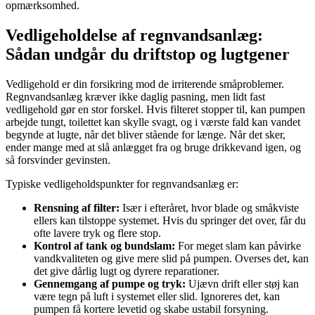
opmærksomhed.
Vedligeholdelse af regnvandsanlæg:
Sådan undgår du driftstop og lugtgener
Vedligehold er din forsikring mod de irriterende småproblemer.
Regnvandsanlæg kræver ikke daglig pasning, men lidt fast
vedligehold gør en stor forskel. Hvis filteret stopper til, kan pumpen
arbejde tungt, toilettet kan skylle svagt, og i værste fald kan vandet
begynde at lugte, når det bliver stående for længe. Når det sker,
ender mange med at slå anlægget fra og bruge drikkevand igen, og
så forsvinder gevinsten.
Typiske vedligeholdspunkter for regnvandsanlæg er:
Rensning af filter:
Især i efteråret, hvor blade og småkviste
ellers kan tilstoppe systemet. Hvis du springer det over, får du
ofte lavere tryk og flere stop.
Kontrol af tank og bundslam:
For meget slam kan påvirke
vandkvaliteten og give mere slid på pumpen. Overses det, kan
det give dårlig lugt og dyrere reparationer.
Gennemgang af pumpe og tryk:
Ujævn drift eller støj kan
være tegn på luft i systemet eller slid. Ignoreres det, kan
pumpen få kortere levetid og skabe ustabil forsyning.