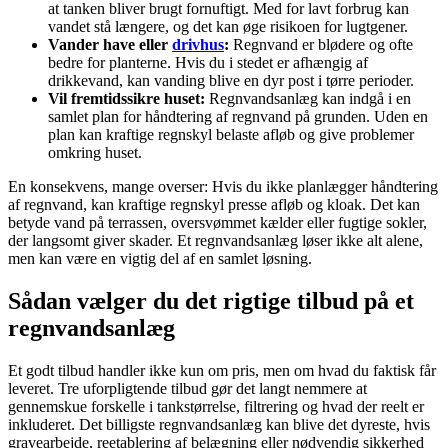
at tanken bliver brugt fornuftigt. Med for lavt forbrug kan
vandet stå længere, og det kan øge risikoen for lugtgener.
Vander have eller
drivhus
:
Regnvand er blødere og ofte
bedre for planterne. Hvis du i stedet er afhængig af
drikkevand, kan vanding blive en dyr post i tørre perioder.
Vil fremtidssikre huset:
Regnvandsanlæg kan indgå i en
samlet plan for håndtering af regnvand på grunden. Uden en
plan kan kraftige regnskyl belaste afløb og give problemer
omkring huset.
En konsekvens, mange overser: Hvis du ikke planlægger håndtering
af regnvand, kan kraftige regnskyl presse afløb og kloak. Det kan
betyde vand på terrassen, oversvømmet kælder eller fugtige sokler,
der langsomt giver skader. Et regnvandsanlæg løser ikke alt alene,
men kan være en vigtig del af en samlet løsning.
Sådan vælger du det rigtige tilbud på et
regnvandsanlæg
Et godt tilbud handler ikke kun om pris, men om hvad du faktisk får
leveret. Tre uforpligtende tilbud gør det langt nemmere at
gennemskue forskelle i tankstørrelse, filtrering og hvad der reelt er
inkluderet. Det billigste regnvandsanlæg kan blive det dyreste, hvis
gravearbejde, reetablering af belægning eller nødvendig sikkerhed