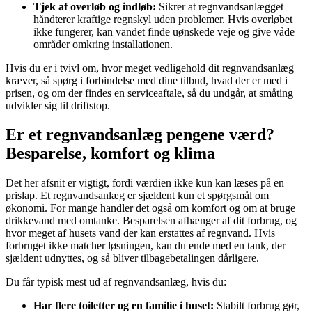
Tjek af overløb og indløb:
Sikrer at regnvandsanlægget
håndterer kraftige regnskyl uden problemer. Hvis overløbet
ikke fungerer, kan vandet finde uønskede veje og give våde
områder omkring installationen.
Hvis du er i tvivl om, hvor meget vedligehold dit regnvandsanlæg
kræver, så spørg i forbindelse med dine tilbud, hvad der er med i
prisen, og om der findes en serviceaftale, så du undgår, at småting
udvikler sig til driftstop.
Er et regnvandsanlæg pengene værd?
Besparelse, komfort og klima
Det her afsnit er vigtigt, fordi værdien ikke kun kan læses på en
prislap. Et regnvandsanlæg er sjældent kun et spørgsmål om
økonomi. For mange handler det også om komfort og om at bruge
drikkevand med omtanke. Besparelsen afhænger af dit forbrug, og
hvor meget af husets vand der kan erstattes af regnvand. Hvis
forbruget ikke matcher løsningen, kan du ende med en tank, der
sjældent udnyttes, og så bliver tilbagebetalingen dårligere.
Du får typisk mest ud af regnvandsanlæg, hvis du:
Har flere toiletter og en familie i huset:
Stabilt forbrug gør,