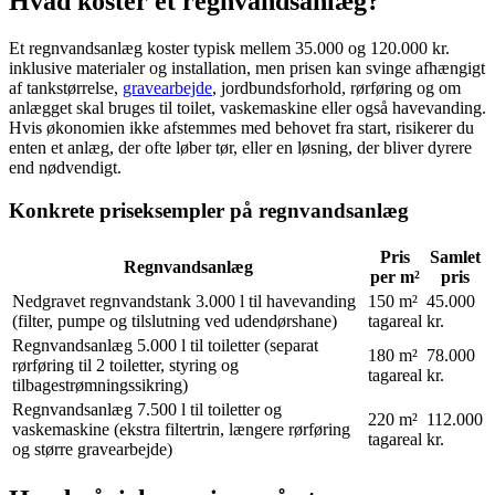
Hvad koster et regnvandsanlæg?
Et regnvandsanlæg koster typisk mellem 35.000 og 120.000 kr.
inklusive materialer og installation, men prisen kan svinge afhængigt
af tankstørrelse,
gravearbejde
, jordbundsforhold, rørføring og om
anlægget skal bruges til toilet, vaskemaskine eller også havevanding.
Hvis økonomien ikke afstemmes med behovet fra start, risikerer du
enten et anlæg, der ofte løber tør, eller en løsning, der bliver dyrere
end nødvendigt.
Konkrete priseksempler på regnvandsanlæg
Pris
Samlet
Regnvandsanlæg
per m²
pris
Nedgravet regnvandstank 3.000 l til havevanding
150 m²
45.000
(filter, pumpe og tilslutning ved udendørshane)
tagareal
kr.
Regnvandsanlæg 5.000 l til toiletter (separat
180 m²
78.000
rørføring til 2 toiletter, styring og
tagareal
kr.
tilbagestrømningssikring)
Regnvandsanlæg 7.500 l til toiletter og
220 m²
112.000
vaskemaskine (ekstra filtertrin, længere rørføring
tagareal
kr.
og større gravearbejde)