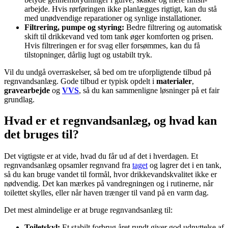
arbejde. Hvis rørføringen ikke planlægges rigtigt, kan du stå
med unødvendige reparationer og synlige installationer.
Filtrering, pumpe og styring:
Bedre filtrering og automatisk
skift til drikkevand ved tom tank øger komforten og prisen.
Hvis filtreringen er for svag eller forsømmes, kan du få
tilstopninger, dårlig lugt og ustabilt tryk.
Vil du undgå overraskelser, så bed om tre uforpligtende tilbud på
regnvandsanlæg. Gode tilbud er typisk opdelt i
materialer
,
gravearbejde
og
VVS
, så du kan sammenligne løsninger på et fair
grundlag.
Hvad er et regnvandsanlæg, og hvad kan
det bruges til?
Det vigtigste er at vide, hvad du får ud af det i hverdagen. Et
regnvandsanlæg opsamler regnvand fra
taget
og lagrer det i en tank,
så du kan bruge vandet til formål, hvor drikkevandskvalitet ikke er
nødvendig. Det kan mærkes på vandregningen og i rutinerne, når
toilettet skylles, eller når haven trænger til vand på en varm dag.
Det mest almindelige er at bruge regnvandsanlæg til:
Toiletskyl:
Et stabilt forbrug året rundt giver god udnyttelse af