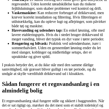
regnvandet. Uden korrekt røradskillelse kan du risikere
fejltilslutninger, som skaber problemer ved kontrol og drift.
Vaskemaskine:
Kan reducere forbruget af drikkevand, men
kræver korrekt installation og filtrering. Hvis filtreringen er
utilstrækkelig, kan du opleve lugt og aflejringer, som påvirker
både tøj og maskine.
Havevanding og udendørs tap:
En enkel løsning, ofte med
lavere etableringspris. Hvis du i stedet bruger drikkevand til
meget vanding, bliver det typisk en dyr vane i tørre perioder.
Rengøring og bilvask:
Praktisk ved udendørshane, især i
sommerhalvåret. Uden en gennemført løsning ender du let
med slanger, koblinger og midlertidige setups, der er
upraktiske og giver spild.
I praksis betyder det, at du ikke står med den samme dårlige
samvittighed, når græsset bliver gulligt i en tør periode, og du
undgår at skylle værdifuldt drikkevand ud i kloakken.
Sådan fungerer et regnvandsanlæg i en
almindelig bolig
Et regnvandsanlæg skal fungere stille og sikkert i baggrunden. Når
det er sat rigtigt op, mærker du det mest som et stabilt toiletskyl og