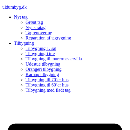
Videre
uldumbyg.dk
til
Nyt tag
indhold
Grønt tag
Nyt stråtag
Tagrenovering
Reparation af tagrygning
Tilbygning
Tilbygning 1. sal
Tilbygning i træ
Tilbygning til murermestervilla
Udestue tilbygning
Orangeri tilbygning
Karnap tilbygning
Tilbygning til 70’er hus
Tilbygning til 60’er hus
Tilbygning med fladt tag