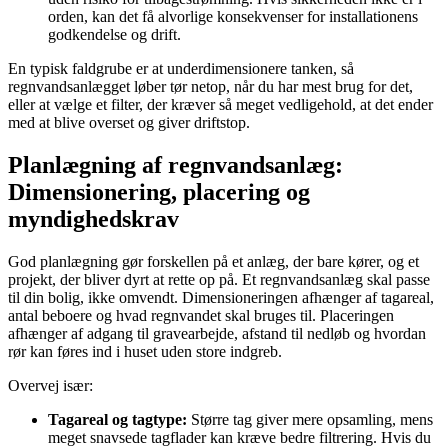
orden, kan det få alvorlige konsekvenser for installationens
godkendelse og drift.
En typisk faldgrube er at underdimensionere tanken, så
regnvandsanlægget løber tør netop, når du har mest brug for det,
eller at vælge et filter, der kræver så meget vedligehold, at det ender
med at blive overset og giver driftstop.
Planlægning af regnvandsanlæg:
Dimensionering, placering og
myndighedskrav
God planlægning gør forskellen på et anlæg, der bare kører, og et
projekt, der bliver dyrt at rette op på. Et regnvandsanlæg skal passe
til din bolig, ikke omvendt. Dimensioneringen afhænger af tagareal,
antal beboere og hvad regnvandet skal bruges til. Placeringen
afhænger af adgang til gravearbejde, afstand til nedløb og hvordan
rør kan føres ind i huset uden store indgreb.
Overvej især:
Tagareal og tagtype:
Større tag giver mere opsamling, mens
meget snavsede tagflader kan kræve bedre filtrering. Hvis du