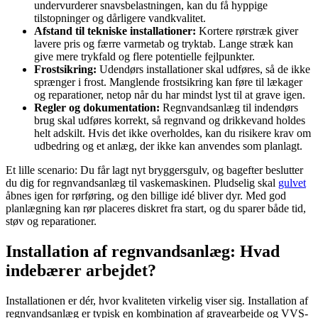
undervurderer snavsbelastningen, kan du få hyppige
tilstopninger og dårligere vandkvalitet.
Afstand til tekniske installationer:
Kortere rørstræk giver
lavere pris og færre varmetab og tryktab. Lange stræk kan
give mere trykfald og flere potentielle fejlpunkter.
Frostsikring:
Udendørs installationer skal udføres, så de ikke
sprænger i frost. Manglende frostsikring kan føre til lækager
og reparationer, netop når du har mindst lyst til at grave igen.
Regler og dokumentation:
Regnvandsanlæg til indendørs
brug skal udføres korrekt, så regnvand og drikkevand holdes
helt adskilt. Hvis det ikke overholdes, kan du risikere krav om
udbedring og et anlæg, der ikke kan anvendes som planlagt.
Et lille scenario: Du får lagt nyt bryggersgulv, og bagefter beslutter
du dig for regnvandsanlæg til vaskemaskinen. Pludselig skal
gulvet
åbnes igen for rørføring, og den billige idé bliver dyr. Med god
planlægning kan rør placeres diskret fra start, og du sparer både tid,
støv og reparationer.
Installation af regnvandsanlæg: Hvad
indebærer arbejdet?
Installationen er dér, hvor kvaliteten virkelig viser sig. Installation af
regnvandsanlæg er typisk en kombination af gravearbejde og VVS-