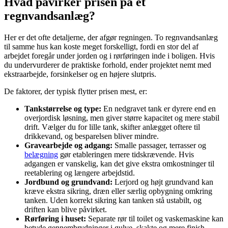
Hvad påvirker prisen på et
regnvandsanlæg?
Her er det ofte detaljerne, der afgør regningen. To regnvandsanlæg
til samme hus kan koste meget forskelligt, fordi en stor del af
arbejdet foregår under jorden og i rørføringen inde i boligen. Hvis
du undervurderer de praktiske forhold, ender projektet nemt med
ekstraarbejde, forsinkelser og en højere slutpris.
De faktorer, der typisk flytter prisen mest, er:
Tankstørrelse og type:
En nedgravet tank er dyrere end en
overjordisk løsning, men giver større kapacitet og mere stabil
drift. Vælger du for lille tank, skifter anlægget oftere til
drikkevand, og besparelsen bliver mindre.
Gravearbejde og adgang:
Smalle passager, terrasser og
belægning
gør etableringen mere tidskrævende. Hvis
adgangen er vanskelig, kan det give ekstra omkostninger til
reetablering og længere arbejdstid.
Jordbund og grundvand:
Lerjord og højt grundvand kan
kræve ekstra sikring, dræn eller særlig opbygning omkring
tanken. Uden korrekt sikring kan tanken stå ustabilt, og
driften kan blive påvirket.
Rørføring i huset:
Separate rør til toilet og vaskemaskine kan
betyde gennembrydninger i gulve, skakte og mere finish-