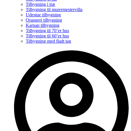
Tilbygning i træ
Tilbygning til murermestervilla
Udestue tilbygning
Orangeri tilbygning
Karnap tilbygning
Tilbygning til 70’er hus
Tilbygning til 60’er hus
Tilbygning med fladt tag