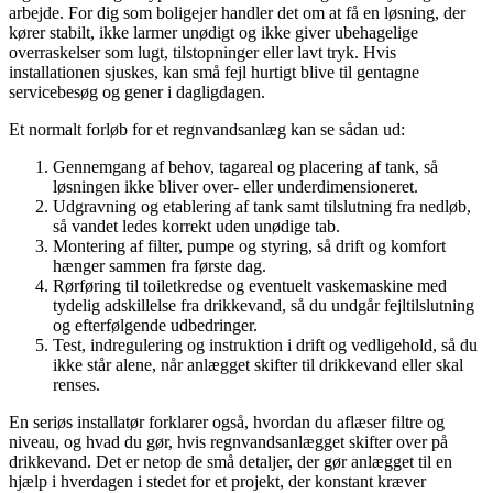
arbejde. For dig som boligejer handler det om at få en løsning, der
kører stabilt, ikke larmer unødigt og ikke giver ubehagelige
overraskelser som lugt, tilstopninger eller lavt tryk. Hvis
installationen sjuskes, kan små fejl hurtigt blive til gentagne
servicebesøg og gener i dagligdagen.
Et normalt forløb for et regnvandsanlæg kan se sådan ud:
Gennemgang af behov, tagareal og placering af tank, så
løsningen ikke bliver over- eller underdimensioneret.
Udgravning og etablering af tank samt tilslutning fra nedløb,
så vandet ledes korrekt uden unødige tab.
Montering af filter, pumpe og styring, så drift og komfort
hænger sammen fra første dag.
Rørføring til toiletkredse og eventuelt vaskemaskine med
tydelig adskillelse fra drikkevand, så du undgår fejltilslutning
og efterfølgende udbedringer.
Test, indregulering og instruktion i drift og vedligehold, så du
ikke står alene, når anlægget skifter til drikkevand eller skal
renses.
En seriøs installatør forklarer også, hvordan du aflæser filtre og
niveau, og hvad du gør, hvis regnvandsanlægget skifter over på
drikkevand. Det er netop de små detaljer, der gør anlægget til en
hjælp i hverdagen i stedet for et projekt, der konstant kræver