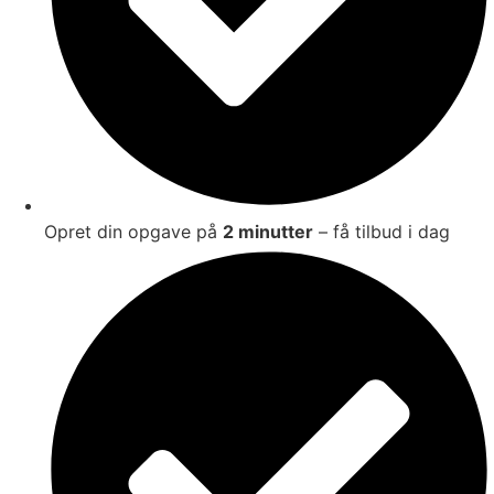
Opret din opgave på
2 minutter
– få tilbud i dag