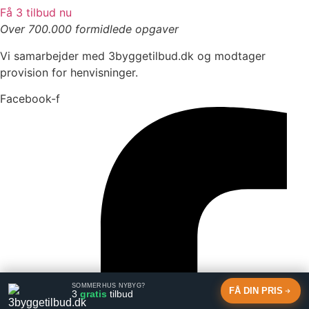
Få 3 tilbud nu
Over 700.000 formidlede opgaver
Vi samarbejder med 3byggetilbud.dk og modtager
provision for henvisninger.
Facebook-f
SOMMERHUS NYBYG?
FÅ DIN PRIS
3
gratis
tilbud