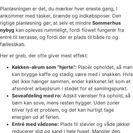
Planløsningen er det, du mærker hver eneste gang, I
ankommer med tasker, brænde og indkøbsposer. Den
rigtige planløsning gør, at selv et mindre
Sommerhus
nybyg
kan opleves rummeligt, fordi flowet fungerer fra
entré til terrasse, og fordi der er plads til både ro og
fællesskab.
Her er greb, der ofte giver mest effekt:
Køkken-alrum som “hjerte”:
Placér opholdet, så man
kan brygge kaffe og stadig være med i snakken. Hvis
det ikke hænger sammen, ender køkkenet let som et
afsondret arbejdsrum i stedet for et samlingspunkt.
Soveafdeling med ro:
Adskil værelser fra ophold, så
børn kan sove, mens resten hygger. Uden zoner
bliver lyd et problem, og det kan hurtigt tage
energien ud af ferien.
Entré med vådzone:
Plads til støvler og våde jakker
reducerer slid og sand i hele huset. Mangler den,