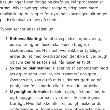
beslutninger i den rigtige rækkefølge. Når processen er
stram, bliver byggepladsen roligere, tidsplanen mere
realistisk, og du slipper for dyre panikløsninger, når noget
pludselig skal vælges på stedet.
Typisk ser forløbet sådan ud:
Behovsafklaring:
Antal sovepladser, opbevaring,
udezoner og om huset skal kunne bruges i
skuldersæsonen. Hvis behovene ikke er tydelige,
ender du let med kvadratmeter, der ikke bliver brugt,
og rum der føles for små, når huset er fyldt.
Skitse og planløsning:
Placering af opholdsrum mod
lys og læ samt
vinduer
, der “rammer” udsigten.
Overses det, kan du få et hus, der ser godt ud på
papir, men føles mørkt eller blæsende i praksis.
Myndighedsforhold:
Lokale regler, afstande, højde
og bebyggelsesprocent vurderes, før der tegnes
færdigt. Hvis det ikke afklares tidligt, risikerer du
omtegninger og forsinkelser, som ofte koster både