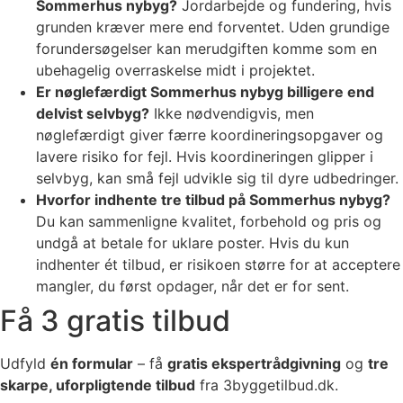
Sommerhus nybyg?
Jordarbejde og fundering, hvis
grunden kræver mere end forventet. Uden grundige
forundersøgelser kan merudgiften komme som en
ubehagelig overraskelse midt i projektet.
Er nøglefærdigt Sommerhus nybyg billigere end
delvist selvbyg?
Ikke nødvendigvis, men
nøglefærdigt giver færre koordineringsopgaver og
lavere risiko for fejl. Hvis koordineringen glipper i
selvbyg, kan små fejl udvikle sig til dyre udbedringer.
Hvorfor indhente tre tilbud på Sommerhus nybyg?
Du kan sammenligne kvalitet, forbehold og pris og
undgå at betale for uklare poster. Hvis du kun
indhenter ét tilbud, er risikoen større for at acceptere
mangler, du først opdager, når det er for sent.
Få 3 gratis tilbud
Udfyld
én formular
– få
gratis ekspertrådgivning
og
tre
skarpe, uforpligtende tilbud
fra 3byggetilbud.dk.