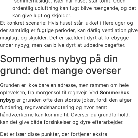
“sommerhuslugt”, især når huset står tomt. Uden
ordentlig udluftning kan fugt blive hængende, og det
kan give lugt og skjolder.
Et konkret scenarie: Hvis huset står lukket i flere uger og
der samtidig er fugtige perioder, kan dårlig ventilation give
muglugt og skjolder. Det er sjældent dyrt at forebygge
under nybyg, men kan blive dyrt at udbedre bagefter.
Sommerhus nybyg på din
grund: det mange overser
Grunden er ikke bare en adresse, men rammen om hele
oplevelsen, fra morgensol til regnvejr. Ved
Sommerhus
nybyg
er grunden ofte den største joker, fordi den afgør
fundering, regnvandshåndtering og hvor nemt
håndværkerne kan komme til. Overser du grundforhold,
kan det give både forsinkelser og dyre efterarbejder.
Det er især disse punkter, der fortjener ekstra