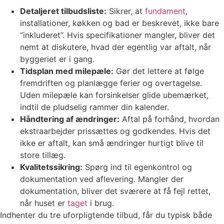
Detaljeret tilbudsliste:
Sikrer, at
fundament
,
installationer, køkken og bad er beskrevet, ikke bare
“inkluderet”. Hvis specifikationer mangler, bliver det
nemt at diskutere, hvad der egentlig var aftalt, når
byggeriet er i gang.
Tidsplan med milepæle:
Gør det lettere at følge
fremdriften og planlægge ferier og overtagelse.
Uden milepæle kan forsinkelser glide ubemærket,
indtil de pludselig rammer din kalender.
Håndtering af ændringer:
Aftal på forhånd, hvordan
ekstraarbejder prissættes og godkendes. Hvis det
ikke er aftalt, kan små ændringer hurtigt blive til
store tillæg.
Kvalitetssikring:
Spørg ind til egenkontrol og
dokumentation ved aflevering. Mangler der
dokumentation, bliver det sværere at få fejl rettet,
når huset er
taget
i brug.
Indhenter du tre uforpligtende tilbud, får du typisk både