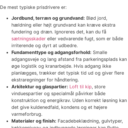
De mest typiske prisdrivere er:
Jordbund, terræn og grundvand:
Blød jord,
hældning eller højt grundvand kan kræve ekstra
fundering og dræn. Ignoreres det, kan du få
sætningsskader
eller vedvarende fugt, som er både
irriterende og dyrt at udbedre.
Fundamenttype og adgangsforhold:
Smalle
adgangsveje og lang afstand fra parkeringsplads kan
øge logistik og kranarbejde. Hvis adgang ikke
planlægges, trækker det typisk tid ud og giver flere
ekstraregninger for håndtering.
Arkitektur og glaspartier:
Loft til kip
, store
vinduespartier og specialmål påvirker både
konstruktion og energikrav. Uden korrekt løsning kan
det give kuldenedfald, kondens og et højere
varmeforbrug.
Materialer og finish:
Facadebeklædning, gulvtyper,
køkkenniveau og indbyggede løsninger kan flytte