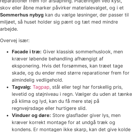
reparationer frem for afslapning. Placeringen ved kyst,
skov eller åbne marker påvirker materialevalget, og i et
Sommerhus nybyg
kan du vælge løsninger, der passer til
miljøet, så huset holder sig pænt og tæt med mindre
arbejde.
Overvej især:
Facade i træ:
Giver klassisk sommerhuslook, men
kræver løbende behandling afhængigt af
eksponering. Hvis det forsømmes, kan træet tage
skade, og du ender med større reparationer frem for
almindelig vedligehold.
Tagvalg:
Tagpap
, stål eller tegl har forskellig pris,
levetid og støjniveau i regn. Vælger du uden at tænke
på klima og lyd, kan du få mere støj på
regnvejrsdage eller hurtigere slid.
Vinduer og døre:
Store glasflader giver lys, men
kræver korrekt montage for at undgå træk og
kondens. Er montagen ikke skarp, kan det give kolde