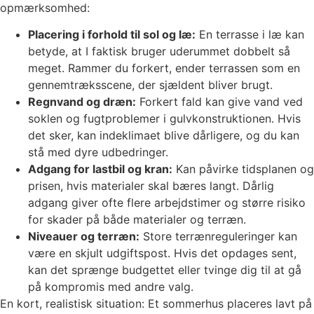
opmærksomhed:
Placering i forhold til sol og læ:
En terrasse i læ kan
betyde, at I faktisk bruger uderummet dobbelt så
meget. Rammer du forkert, ender terrassen som en
gennemtræksscene, der sjældent bliver brugt.
Regnvand og dræn:
Forkert fald kan give vand ved
soklen og fugtproblemer i gulvkonstruktionen. Hvis
det sker, kan indeklimaet blive dårligere, og du kan
stå med dyre udbedringer.
Adgang for lastbil og kran:
Kan påvirke tidsplanen og
prisen, hvis materialer skal bæres langt. Dårlig
adgang giver ofte flere arbejdstimer og større risiko
for skader på både materialer og terræn.
Niveauer og terræn:
Store terrænreguleringer kan
være en skjult udgiftspost. Hvis det opdages sent,
kan det sprænge budgettet eller tvinge dig til at gå
på kompromis med andre valg.
En kort, realistisk situation: Et sommerhus placeres lavt på