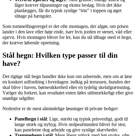
låger kræver tilpasninger og ekstra beslag. Hvis det ikke
planlægges, får du typisk synlige “trin” i toppen og øget
slitage på hængsler.
Som tommelfingerregel er det ofte montagen, der afgør, om prisen
lander i den lave eller høje ende, især hvis jorden er stenet, våd eller
ujævn. Hvis montagen bliver for let, kan du stå tilbage med et hegn,
der kræver løbende opretning.
Stål hegn: Hvilken type passer til din
have?
Det rigtige stål hegn handler ikke kun om udseende, men om at løse
en konkret udfordring i hverdagen: indkig på terrassen, hunden der
skal blive i haven, børnesikkerhed eller en tydelig skelafgrænsning.
Vælger du forkert, kan resultatet enten føles utilstrækkeligt eller give
unødige udgifter.
Nedenfor er de mest almindelige løsninger til private boliger:
Panelhegn i stål
: Lige, stærkt og typisk prisvenligt, godt til
lange stræk og nybyg. Hvis stolpeafstanden bliver for stor,
kan panelerne dog arbejde og give synlige skævheder.
Tremmehegn i stål
: Mere åbent udtryk med høj styrke, ofte