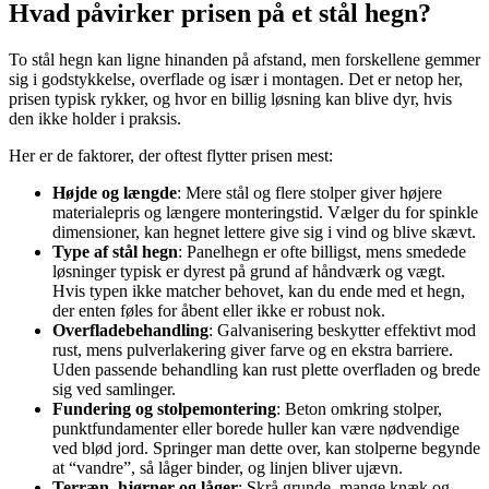
Hvad påvirker prisen på et stål hegn?
To stål hegn kan ligne hinanden på afstand, men forskellene gemmer
sig i godstykkelse, overflade og især i montagen. Det er netop her,
prisen typisk rykker, og hvor en billig løsning kan blive dyr, hvis
den ikke holder i praksis.
Her er de faktorer, der oftest flytter prisen mest:
Højde og længde
: Mere stål og flere stolper giver højere
materialepris og længere monteringstid. Vælger du for spinkle
dimensioner, kan hegnet lettere give sig i vind og blive skævt.
Type af stål hegn
: Panelhegn er ofte billigst, mens smedede
løsninger typisk er dyrest på grund af håndværk og vægt.
Hvis typen ikke matcher behovet, kan du ende med et hegn,
der enten føles for åbent eller ikke er robust nok.
Overfladebehandling
: Galvanisering beskytter effektivt mod
rust, mens pulverlakering giver farve og en ekstra barriere.
Uden passende behandling kan rust plette overfladen og brede
sig ved samlinger.
Fundering og stolpemontering
: Beton omkring stolper,
punktfundamenter eller borede huller kan være nødvendige
ved blød jord. Springer man dette over, kan stolperne begynde
at “vandre”, så låger binder, og linjen bliver ujævn.
Terræn, hjørner og låger
: Skrå grunde, mange knæk og