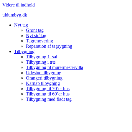
Videre til indhold
uldumbyg.dk
Nyt tag
Grønt tag
Nyt stråtag
Tagrenovering
Reparation af tagrygning
Tilbygning
Tilbygning 1. sal
Tilbygning i træ
Tilbygning til murermestervilla
Udestue tilbygning
Orangeri tilbygning
Karnap tilbygning
Tilbygning til 70’er hus
Tilbygning til 60’er hus
Tilbygning med fladt tag