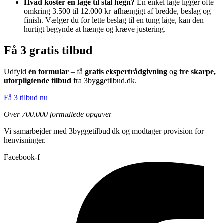
Hvad koster en låge til stål hegn?
En enkel låge ligger ofte
omkring 3.500 til 12.000 kr. afhængigt af bredde, beslag og
finish. Vælger du for lette beslag til en tung låge, kan den
hurtigt begynde at hænge og kræve justering.
Få 3 gratis tilbud
Udfyld
én formular
– få
gratis ekspertrådgivning
og
tre skarpe,
uforpligtende tilbud
fra 3byggetilbud.dk.
Få 3 tilbud nu
Over 700.000 formidlede opgaver
Vi samarbejder med 3byggetilbud.dk og modtager provision for
henvisninger.
Facebook-f