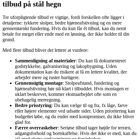
tilbud på stål hegn
Tre uforpligtende tilbud er vigtige, fordi forskellen ofte ligger i
detaljerne: tykkere stolper, bedre hjørneafstivning og en mere
gennemtænkt fundering. Hvis du kun får ét tilbud, kan du nemt
betale for meget eller ende med en løsning, der ikke holder til din
grund.
Med flere tilbud bliver det lettere at vurdere:
Sammenligning af materialer
: Du kan få dokumenteret
godstykkelse, galvanisering og lakopbygning. Uden
dokumentation kan du risikere at få en lettere kvalitet, der
arbejder mere og ruster hurtigere.
Gennemsigtig montage
: Stolpeafstand, fundering og
hjørneafstivning bør stå klart i tilbuddet. Hvis montagen er
uklart beskrevet, kommer ekstraarbejdet ofte som en
ubehagelig merregning.
Bedre prisstyring
: Du kan vælge til og fra, fx låge, farve
eller højere elementer ved udsatte sider. Uden prioritering kan
budgettet løbe, og du ender med kompromiser, du ikke bliver
glad for.
Færre overraskelser
: Seriøse tilbud tager højde for terræn,
adgangsforhold og bortskaffelse. Hvis det ikke er med, kan du
stå med ekstra omkostninger og forsinkelser.