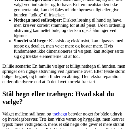
valgt ved indkørsler og forhave. Er tremmeafstanden ikke
gennemtænkt, kan det føles mindre børnevenligt eller give
hunden “udkig” til fristelser.
Nethegn med stålstolper
: Diskret løsning til hund og have,
men kræver korrekt stramning for at stå pænt. Uden ordentlig
afstivning kan nettet bule, og der kan opstå åbninger ved
hjørner.
Smedet stål hegn
: Klassisk og eksklusivt, kan tilpasses med
toppe og detaljer, men vejer mere og koster mere. Hvis
fundamentet ikke dimensioneres til vægten, kan stolper sætte
sig og trække elementerne ud af lod.
Et lille scenarie: En familie vælger et billigt nethegn til hunden, men
springer den rigtige afstivning ved hjørnerne over. Efter første storm
bølger hegnet, og hunden finder en åbning. Den ekstra reparation
ender ofte dyrere end at få det lavet korrekt fra start.
Stål hegn eller træhegn: Hvad skal du
vælge?
Valget mellem stål hegn og
træhegn
betyder noget for både udtryk
og hverdagsbesvær. Træ kan virke varmt og hyggeligt, men kræver
typisk mere vedligehold, mens et stål hegn ofte giver et mere stramt