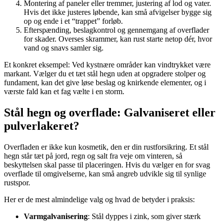
Montering af paneler eller tremmer, justering af lod og vater.
Hvis det ikke justeres løbende, kan små afvigelser bygge sig
op og ende i et “trappet” forløb.
Efterspænding, beslagkontrol og gennemgang af overflader
for skader. Overses skrammer, kan rust starte netop dér, hvor
vand og snavs samler sig.
Et konkret eksempel: Ved kystnære områder kan vindtrykket være
markant. Vælger du et tæt stål hegn uden at opgradere stolper og
fundament, kan det give løse beslag og knirkende elementer, og i
værste fald kan et fag vælte i en storm.
Stål hegn og overflade: Galvaniseret eller
pulverlakeret?
Overfladen er ikke kun kosmetik, den er din rustforsikring. Et stål
hegn står tæt på jord, regn og salt fra veje om vinteren, så
beskyttelsen skal passe til placeringen. Hvis du vælger en for svag
overflade til omgivelserne, kan små angreb udvikle sig til synlige
rustspor.
Her er de mest almindelige valg og hvad de betyder i praksis:
Varmgalvanisering
: Stål dyppes i zink, som giver stærk