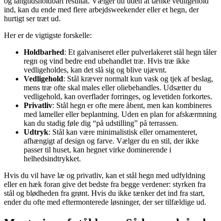
og langtidsholdbart resultat. Vælger du uden at tænke vedligehold
ind, kan du ende med flere arbejdsweekender eller et hegn, der
hurtigt ser træt ud.
Her er de vigtigste forskelle:
Holdbarhed
: Et galvaniseret eller pulverlakeret stål hegn tåler
regn og vind bedre end ubehandlet træ. Hvis træ ikke
vedligeholdes, kan det slå sig og blive ujævnt.
Vedligehold
: Stål kræver normalt kun vask og tjek af beslag,
mens træ ofte skal males eller oliebehandles. Udsætter du
vedligehold, kan overflader forringes, og levetiden forkortes.
Privatliv
: Stål hegn er ofte mere åbent, men kan kombineres
med lameller eller beplantning. Uden en plan for afskærmning
kan du stadig føle dig “på udstilling” på terrassen.
Udtryk
: Stål kan være minimalistisk eller ornamenteret,
afhængigt af design og farve. Vælger du en stil, der ikke
passer til huset, kan hegnet virke dominerende i
helhedsindtrykket.
Hvis du vil have læ og privatliv, kan et stål hegn med udfyldning
eller en hæk foran give det bedste fra begge verdener: styrken fra
stål og blødheden fra grønt. Hvis du ikke tænker det ind fra start,
ender du ofte med eftermonterede løsninger, der ser tilfældige ud.