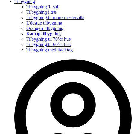
Tilbygning
Tilbygning 1. sal
Tilbygning i træ
Tilbygning til murermestervilla
Udestue tilbygning
Orangeri tilbygning
Karnap tilbygning
Tilbygning til 70’er hus
Tilbygning til 60’er hus
Tilbygning med fladt tag