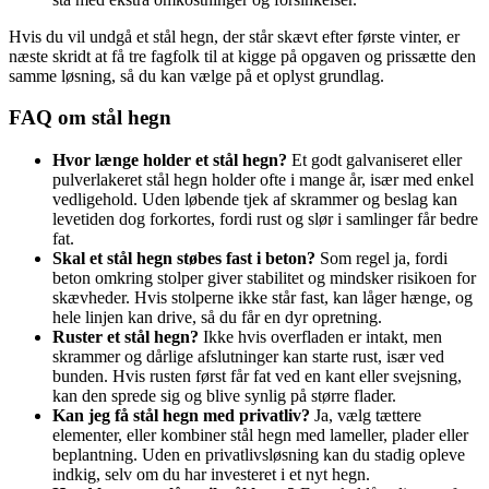
Hvis du vil undgå et stål hegn, der står skævt efter første vinter, er
næste skridt at få tre fagfolk til at kigge på opgaven og prissætte den
samme løsning, så du kan vælge på et oplyst grundlag.
FAQ om stål hegn
Hvor længe holder et stål hegn?
Et godt galvaniseret eller
pulverlakeret stål hegn holder ofte i mange år, især med enkel
vedligehold. Uden løbende tjek af skrammer og beslag kan
levetiden dog forkortes, fordi rust og slør i samlinger får bedre
fat.
Skal et stål hegn støbes fast i beton?
Som regel ja, fordi
beton omkring stolper giver stabilitet og mindsker risikoen for
skævheder. Hvis stolperne ikke står fast, kan låger hænge, og
hele linjen kan drive, så du får en dyr opretning.
Ruster et stål hegn?
Ikke hvis overfladen er intakt, men
skrammer og dårlige afslutninger kan starte rust, især ved
bunden. Hvis rusten først får fat ved en kant eller svejsning,
kan den sprede sig og blive synlig på større flader.
Kan jeg få stål hegn med privatliv?
Ja, vælg tættere
elementer, eller kombiner stål hegn med lameller, plader eller
beplantning. Uden en privatlivsløsning kan du stadig opleve
indkig, selv om du har investeret i et nyt hegn.