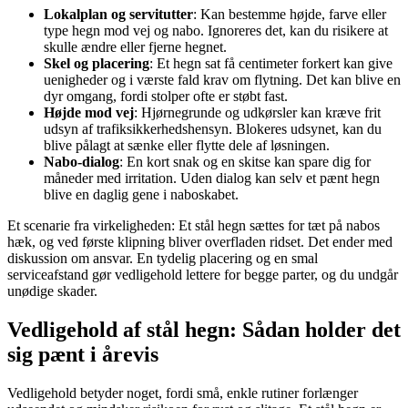
Lokalplan og servitutter
: Kan bestemme højde, farve eller
type hegn mod vej og nabo. Ignoreres det, kan du risikere at
skulle ændre eller fjerne hegnet.
Skel og placering
: Et hegn sat få centimeter forkert kan give
uenigheder og i værste fald krav om flytning. Det kan blive en
dyr omgang, fordi stolper ofte er støbt fast.
Højde mod vej
: Hjørnegrunde og udkørsler kan kræve frit
udsyn af trafiksikkerhedshensyn. Blokeres udsynet, kan du
blive pålagt at sænke eller flytte dele af løsningen.
Nabo-dialog
: En kort snak og en skitse kan spare dig for
måneder med irritation. Uden dialog kan selv et pænt hegn
blive en daglig gene i naboskabet.
Et scenarie fra virkeligheden: Et stål hegn sættes for tæt på nabos
hæk, og ved første klipning bliver overfladen ridset. Det ender med
diskussion om ansvar. En tydelig placering og en smal
serviceafstand gør vedligehold lettere for begge parter, og du undgår
unødige skader.
Vedligehold af stål hegn: Sådan holder det
sig pænt i årevis
Vedligehold betyder noget, fordi små, enkle rutiner forlænger