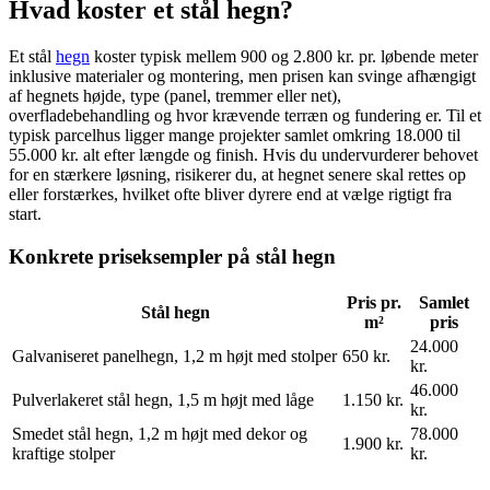
Hvad koster et stål hegn?
Et stål
hegn
koster typisk mellem 900 og 2.800 kr. pr. løbende meter
inklusive materialer og montering, men prisen kan svinge afhængigt
af hegnets højde, type (panel, tremmer eller net),
overfladebehandling og hvor krævende terræn og fundering er. Til et
typisk parcelhus ligger mange projekter samlet omkring 18.000 til
55.000 kr. alt efter længde og finish. Hvis du undervurderer behovet
for en stærkere løsning, risikerer du, at hegnet senere skal rettes op
eller forstærkes, hvilket ofte bliver dyrere end at vælge rigtigt fra
start.
Konkrete priseksempler på stål hegn
Pris pr.
Samlet
Stål hegn
m²
pris
24.000
Galvaniseret panelhegn, 1,2 m højt med stolper
650 kr.
kr.
46.000
Pulverlakeret stål hegn, 1,5 m højt med låge
1.150 kr.
kr.
Smedet stål hegn, 1,2 m højt med dekor og
78.000
1.900 kr.
kraftige stolper
kr.