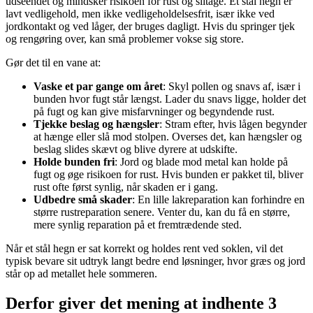
udseendet og mindsker risikoen for rust og slitage. Et stål hegn er
lavt vedligehold, men ikke vedligeholdelsesfrit, især ikke ved
jordkontakt og ved låger, der bruges dagligt. Hvis du springer tjek
og rengøring over, kan små problemer vokse sig store.
Gør det til en vane at:
Vaske et par gange om året
: Skyl pollen og snavs af, især i
bunden hvor fugt står længst. Lader du snavs ligge, holder det
på fugt og kan give misfarvninger og begyndende rust.
Tjekke beslag og hængsler
: Stram efter, hvis lågen begynder
at hænge eller slå mod stolpen. Overses det, kan hængsler og
beslag slides skævt og blive dyrere at udskifte.
Holde bunden fri
: Jord og blade mod metal kan holde på
fugt og øge risikoen for rust. Hvis bunden er pakket til, bliver
rust ofte først synlig, når skaden er i gang.
Udbedre små skader
: En lille lakreparation kan forhindre en
større rustreparation senere. Venter du, kan du få en større,
mere synlig reparation på et fremtrædende sted.
Når et stål hegn er sat korrekt og holdes rent ved soklen, vil det
typisk bevare sit udtryk langt bedre end løsninger, hvor græs og jord
står op ad metallet hele sommeren.
Derfor giver det mening at indhente 3