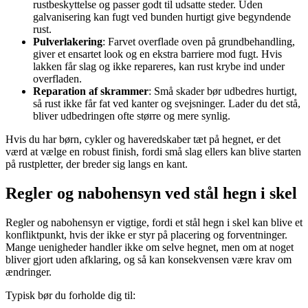
rustbeskyttelse og passer godt til udsatte steder. Uden
galvanisering kan fugt ved bunden hurtigt give begyndende
rust.
Pulverlakering
: Farvet overflade oven på grundbehandling,
giver et ensartet look og en ekstra barriere mod fugt. Hvis
lakken får slag og ikke repareres, kan rust krybe ind under
overfladen.
Reparation af skrammer
: Små skader bør udbedres hurtigt,
så rust ikke får fat ved kanter og svejsninger. Lader du det stå,
bliver udbedringen ofte større og mere synlig.
Hvis du har børn, cykler og haveredskaber tæt på hegnet, er det
værd at vælge en robust finish, fordi små slag ellers kan blive starten
på rustpletter, der breder sig langs en kant.
Regler og nabohensyn ved stål hegn i skel
Regler og nabohensyn er vigtige, fordi et stål hegn i skel kan blive et
konfliktpunkt, hvis der ikke er styr på placering og forventninger.
Mange uenigheder handler ikke om selve hegnet, men om at noget
bliver gjort uden afklaring, og så kan konsekvensen være krav om
ændringer.
Typisk bør du forholde dig til: