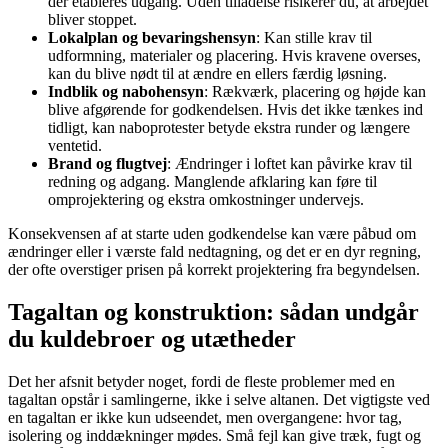
der etableres udgang. Uden tilladelse risikerer du, at arbejdet
bliver stoppet.
Lokalplan og bevaringshensyn
: Kan stille krav til
udformning, materialer og placering. Hvis kravene overses,
kan du blive nødt til at ændre en ellers færdig løsning.
Indblik og nabohensyn
: Rækværk, placering og højde kan
blive afgørende for godkendelsen. Hvis det ikke tænkes ind
tidligt, kan naboprotester betyde ekstra runder og længere
ventetid.
Brand og flugtvej
: Ændringer i loftet kan påvirke krav til
redning og adgang. Manglende afklaring kan føre til
omprojektering og ekstra omkostninger undervejs.
Konsekvensen af at starte uden godkendelse kan være påbud om
ændringer eller i værste fald nedtagning, og det er en dyr regning,
der ofte overstiger prisen på korrekt projektering fra begyndelsen.
Tagaltan og konstruktion: sådan undgår
du kuldebroer og utætheder
Det her afsnit betyder noget, fordi de fleste problemer med en
tagaltan opstår i samlingerne, ikke i selve altanen. Det vigtigste ved
en tagaltan er ikke kun udseendet, men overgangene: hvor tag,
isolering og inddækninger mødes. Små fejl kan give træk, fugt og