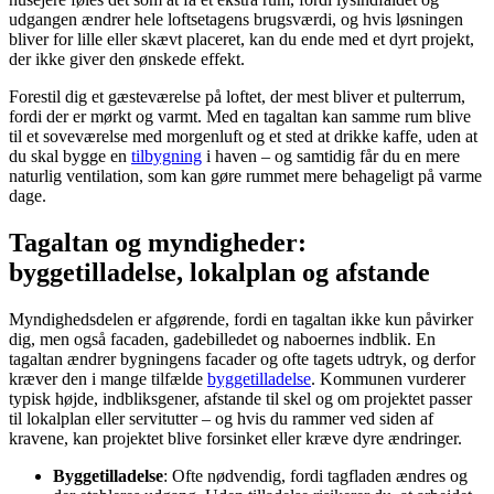
udgangen ændrer hele loftsetagens brugsværdi, og hvis løsningen
bliver for lille eller skævt placeret, kan du ende med et dyrt projekt,
der ikke giver den ønskede effekt.
Forestil dig et gæsteværelse på loftet, der mest bliver et pulterrum,
fordi der er mørkt og varmt. Med en tagaltan kan samme rum blive
til et soveværelse med morgenluft og et sted at drikke kaffe, uden at
du skal bygge en
tilbygning
i haven – og samtidig får du en mere
naturlig ventilation, som kan gøre rummet mere behageligt på varme
dage.
Tagaltan og myndigheder:
byggetilladelse, lokalplan og afstande
Myndighedsdelen er afgørende, fordi en tagaltan ikke kun påvirker
dig, men også facaden, gadebilledet og naboernes indblik. En
tagaltan ændrer bygningens facader og ofte tagets udtryk, og derfor
kræver den i mange tilfælde
byggetilladelse
. Kommunen vurderer
typisk højde, indbliksgener, afstande til skel og om projektet passer
til lokalplan eller servitutter – og hvis du rammer ved siden af
kravene, kan projektet blive forsinket eller kræve dyre ændringer.
Byggetilladelse
: Ofte nødvendig, fordi tagfladen ændres og