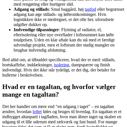
med rengøring eller hurtigere slid.
Adgang og stillads
: Smal baggård, høj
tagfod
eller begrænset
adgang kan øge stillads- og løfteomkostninger. Hvis
logistikken ikke er medregnet, er det ofte her, uforudsete
udgifter dukker op.
Indvendige tilpasninger
: Flytning af radiator, el,
efterisolering eller nye overflader i loftsrummet kan løfte
totalprisen. Uden en klar aftale kan du stå med et færdigt
udvendigt projekt, men et loftsrum der stadig mangler en
brugbar indvendig afslutning.
Bed altid om, at tilbuddet specificerer, hvad der er med: stillads,
bortskaffelse, inddækninger,
isolering
, dampspærre og finish
indvendigt. Hvis det ikke står tydeligt, er det dig, der betaler for
hullerne i beskrivelsen.
Hvad er en tagaltan, og hvorfor vælger
mange en tagaltan?
Det her handler om mere end “en udgang i taget” – en tagaltan
ændrer, hvordan
loftet
føles og bruges til hverdag. En tagaltan er et
indbygget altanparti i tagfladen, hvor man åbner taget og skaber en
udgang til et lille uderum med rækværk og fast bund. For mange
husejere føles det som at få et ekstra rum, fordi lysindfaldet og