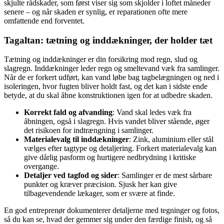
skjulte rådskader, som først viser sig som skjolder i loftet måneder
senere – og når skaden er synlig, er reparationen ofte mere
omfattende end forventet.
Tagaltan: tætning og inddækninger, der holder tæt
Tætning og inddækninger er din forsikring mod regn, slud og
slagregn. Inddækninger leder regn og smeltevand væk fra samlinger.
Når de er forkert udført, kan vand løbe bag tagbelægningen og ned i
isoleringen, hvor fugten bliver holdt fast, og det kan i sidste ende
betyde, at du skal åbne konstruktionen igen for at udbedre skaden.
Korrekt fald og afvanding
: Vand skal ledes væk fra
åbningen, også i slagregn. Hvis vandet bliver stående, øger
det risikoen for indtrængning i samlinger.
Materialevalg til inddækninger
: Zink, aluminium eller stål
vælges efter tagtype og detaljering. Forkert materialevalg kan
give dårlig pasform og hurtigere nedbrydning i kritiske
overgange.
Detaljer ved tagfod og sider
: Samlinger er de mest sårbare
punkter og kræver præcision. Sjusk her kan give
tilbagevendende lækager, som er svære at finde.
En god entreprenør dokumenterer detaljerne med tegninger og fotos,
så du kan se, hvad der gemmer sig under den færdige finish, og så