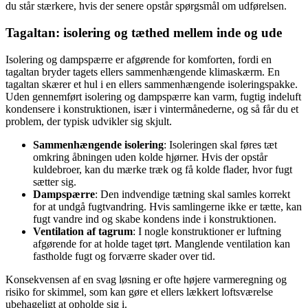
du står stærkere, hvis der senere opstår spørgsmål om udførelsen.
Tagaltan: isolering og tæthed mellem inde og ude
Isolering og dampspærre er afgørende for komforten, fordi en
tagaltan bryder tagets ellers sammenhængende klimaskærm. En
tagaltan skærer et hul i en ellers sammenhængende isoleringspakke.
Uden gennemført isolering og dampspærre kan varm, fugtig indeluft
kondensere i konstruktionen, især i vintermånederne, og så får du et
problem, der typisk udvikler sig skjult.
Sammenhængende isolering
: Isoleringen skal føres tæt
omkring åbningen uden kolde hjørner. Hvis der opstår
kuldebroer, kan du mærke træk og få kolde flader, hvor fugt
sætter sig.
Dampspærre
: Den indvendige tætning skal samles korrekt
for at undgå fugtvandring. Hvis samlingerne ikke er tætte, kan
fugt vandre ind og skabe kondens inde i konstruktionen.
Ventilation af tagrum
: I nogle konstruktioner er luftning
afgørende for at holde taget tørt. Manglende ventilation kan
fastholde fugt og forværre skader over tid.
Konsekvensen af en svag løsning er ofte højere varmeregning og
risiko for skimmel, som kan gøre et ellers lækkert loftsværelse
ubehageligt at opholde sig i.