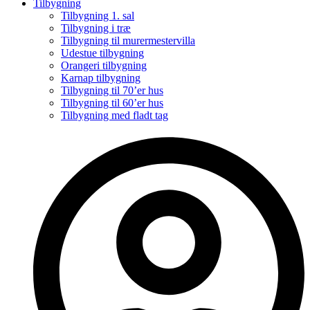
Tilbygning
Tilbygning 1. sal
Tilbygning i træ
Tilbygning til murermestervilla
Udestue tilbygning
Orangeri tilbygning
Karnap tilbygning
Tilbygning til 70’er hus
Tilbygning til 60’er hus
Tilbygning med fladt tag