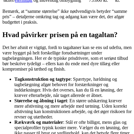
skifer/
eternittag
og indvendig ombygning
75.000 kr.
kr.
Bemærk, at “samme størrelse” ikke nødvendigvis betyder “samme
pris” – detaljerne omkring tag og adgang kan være det, der afgør
budgettet i praksis.
Hvad påvirker prisen på en tagaltan?
Det her afsnit er vigtigt, fordi to tagaltaner kan se ens ud udefra, men
være bygget på helt forskellige forudsætninger under
tagbelægningen. Her er de typiske prisdrivere, som et seriøst tilbud
bør beskrive tydeligt – ellers kan du ende med dyre tillæg eller
kompromiser på tæthed og finish.
Tagkonstruktion og tagtype
: Spærtype, hældning og
tagbelægning afgør behovet for forstærkninger og
inddækninger. Hvis det overses, kan du få en løsning, der
kræver efterarbejde, når taget allerede er åbnet.
Størrelse og åbning i taget
: En større udskæring kræver
mere afstivning og mere arbejde med tætning. Uden korrekt
afstivning kan konstruktionen arbejde, og det øger risikoen for
revner og utætheder.
Rækværk og materialer
: Stål er ofte billigst, mens glas og
specialprofiler typisk koster mere. Vælger du en løsning, der
ikke passer til brug og vedligehold, kan det betyde flere timer