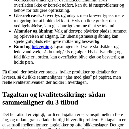
overfladen ikke er korrekt udført, kan du få rustproblemer og
behov for tidligere opfriskning.
Glasrækværk
: Giver lys og udsyn, men kræver typisk mere
rengøring for at holde det klart. Hvis du ikke ønsker den
vedligeholdelse, kan glas hurtigt komme til at se trist ud.
Altandør og åbning
: Valg af dørtype påvirker plads i rummet
og oplevelsen af adgang. En uhensigtsmæssig åbning kan
stjæle gulvplads eller gøre møblering besværlig.
Bund og
belægning
: Løsningen skal være skridsikker og
lede vand væk, så du undgår is og alger. Hvis afvanding og
fald ikke er i orden, kan overfladen blive glat og besværlig at
holde pæn.
Få tilbud, der beskriver præcis, hvilke produkter og detaljer der
leveres, så du ikke sammenligner “glas med glas” på papiret, men
reelle kvalitetsniveauer, der holder i hverdagen.
Tagaltan og kvalitetssikring: sådan
sammenligner du 3 tilbud
Det her afsnit er vigtigt, fordi en tagaltan er et samspil mellem flere
fag, og uklare grænseflader hurtigt bliver dit problem. En tagaltan er
et samspil mellem tømrer, tagdækker og ofte blikkenslager. Det gør