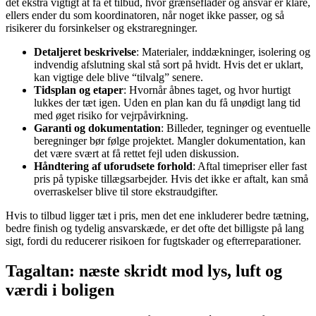
det ekstra vigtigt at få et tilbud, hvor grænseflader og ansvar er klare,
ellers ender du som koordinatoren, når noget ikke passer, og så
risikerer du forsinkelser og ekstraregninger.
Detaljeret beskrivelse
: Materialer, inddækninger, isolering og
indvendig afslutning skal stå sort på hvidt. Hvis det er uklart,
kan vigtige dele blive “tilvalg” senere.
Tidsplan og etaper
: Hvornår åbnes taget, og hvor hurtigt
lukkes der tæt igen. Uden en plan kan du få unødigt lang tid
med øget risiko for vejrpåvirkning.
Garanti og dokumentation
: Billeder, tegninger og eventuelle
beregninger bør følge projektet. Mangler dokumentation, kan
det være svært at få rettet fejl uden diskussion.
Håndtering af uforudsete forhold
: Aftal timepriser eller fast
pris på typiske tillægsarbejder. Hvis det ikke er aftalt, kan små
overraskelser blive til store ekstraudgifter.
Hvis to tilbud ligger tæt i pris, men det ene inkluderer bedre tætning,
bedre finish og tydelig ansvarskæde, er det ofte det billigste på lang
sigt, fordi du reducerer risikoen for fugtskader og efterreparationer.
Tagaltan: næste skridt mod lys, luft og
værdi i boligen