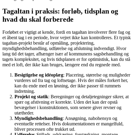
Tagaltan i praksis: forløb, tidsplan og
hvad du skal forberede
Forløbet er vigtigt at kende, fordi en tagaltan involverer flere fag og
et åbent tag i en periode, hvor vejret ikke kan kontrolleres. Et typisk
tagaltan-projekt består af opmåling, projektering,
myndighedsbehandling, udførelse og afslutning indvendigt. Hvor
lang tid det tager, afhænger især af kommunens sagsbehandling og
tagets kompleksitet, og hvis tidsplanen er for optimistisk, kan du stå
med et loft, der ikke kan bruges, længere end du regnede med.
Besigtigelse og idéoplæg
: Placering, størrelse og muligheder
vurderes ud fra tag og loftsetage. Hvis der måles forkert her,
kan du ende med en løsning, der ikke passer til rummets
indretning.
Projekt og statik
: Beregninger og detaljetegninger sikrer, at
spær og afstivning er korrekte. Uden det kan der opstå
bevægelser i konstruktionen, som senere giver revner og
utætheder.
Myndighedsbehandling
: Ansøgning, nabohensyn og
eventuelle rettelser. Hvis dokumentationen er mangelfuld,
bliver processen ofte trukket ud.
Udførelse
: Stillads, udskæring, forstærkning, montage,