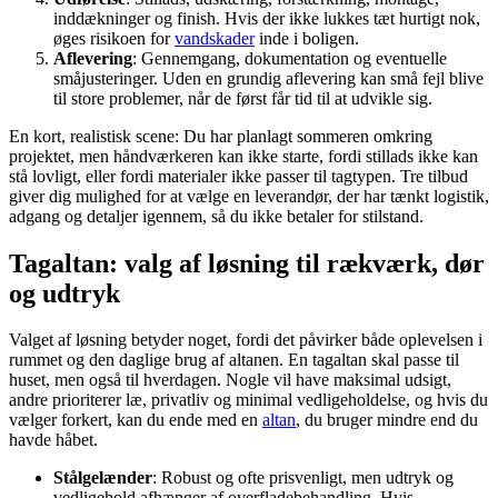
inddækninger og finish. Hvis der ikke lukkes tæt hurtigt nok,
øges risikoen for
vandskader
inde i boligen.
Aflevering
: Gennemgang, dokumentation og eventuelle
småjusteringer. Uden en grundig aflevering kan små fejl blive
til store problemer, når de først får tid til at udvikle sig.
En kort, realistisk scene: Du har planlagt sommeren omkring
projektet, men håndværkeren kan ikke starte, fordi stillads ikke kan
stå lovligt, eller fordi materialer ikke passer til tagtypen. Tre tilbud
giver dig mulighed for at vælge en leverandør, der har tænkt logistik,
adgang og detaljer igennem, så du ikke betaler for stilstand.
Tagaltan: valg af løsning til rækværk, dør
og udtryk
Valget af løsning betyder noget, fordi det påvirker både oplevelsen i
rummet og den daglige brug af altanen. En tagaltan skal passe til
huset, men også til hverdagen. Nogle vil have maksimal udsigt,
andre prioriterer læ, privatliv og minimal vedligeholdelse, og hvis du
vælger forkert, kan du ende med en
altan
, du bruger mindre end du
havde håbet.
Stålgelænder
: Robust og ofte prisvenligt, men udtryk og
vedligehold afhænger af overfladebehandling. Hvis