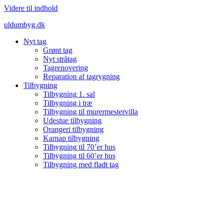
Videre til indhold
uldumbyg.dk
Nyt tag
Grønt tag
Nyt stråtag
Tagrenovering
Reparation af tagrygning
Tilbygning
Tilbygning 1. sal
Tilbygning i træ
Tilbygning til murermestervilla
Udestue tilbygning
Orangeri tilbygning
Karnap tilbygning
Tilbygning til 70’er hus
Tilbygning til 60’er hus
Tilbygning med fladt tag