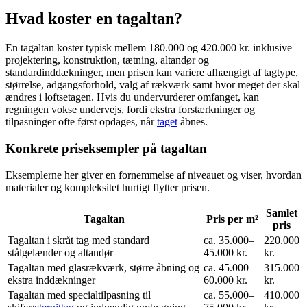
Hvad koster en tagaltan?
En tagaltan koster typisk mellem 180.000 og 420.000 kr. inklusive
projektering, konstruktion, tætning, altandør og
standardinddækninger, men prisen kan variere afhængigt af tagtype,
størrelse, adgangsforhold, valg af rækværk samt hvor meget der skal
ændres i loftsetagen. Hvis du undervurderer omfanget, kan
regningen vokse undervejs, fordi ekstra forstærkninger og
tilpasninger ofte først opdages, når
taget
åbnes.
Konkrete priseksempler på tagaltan
Eksemplerne her giver en fornemmelse af niveauet og viser, hvordan
materialer og kompleksitet hurtigt flytter prisen.
Samlet
Tagaltan
Pris per m²
pris
Tagaltan i skråt tag med standard
ca. 35.000–
220.000
stålgelænder og altandør
45.000 kr.
kr.
Tagaltan med glasrækværk, større åbning og
ca. 45.000–
315.000
ekstra inddækninger
60.000 kr.
kr.
Tagaltan med specialtilpasning til
ca. 55.000–
410.000