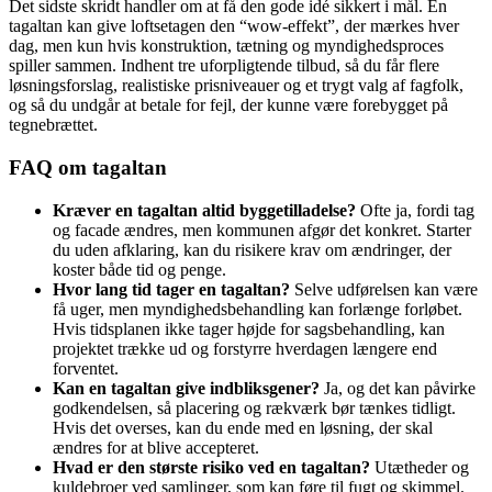
Det sidste skridt handler om at få den gode idé sikkert i mål. En
tagaltan kan give loftsetagen den “wow-effekt”, der mærkes hver
dag, men kun hvis konstruktion, tætning og myndighedsproces
spiller sammen. Indhent tre uforpligtende tilbud, så du får flere
løsningsforslag, realistiske prisniveauer og et trygt valg af fagfolk,
og så du undgår at betale for fejl, der kunne være forebygget på
tegnebrættet.
FAQ om tagaltan
Kræver en tagaltan altid byggetilladelse?
Ofte ja, fordi tag
og facade ændres, men kommunen afgør det konkret. Starter
du uden afklaring, kan du risikere krav om ændringer, der
koster både tid og penge.
Hvor lang tid tager en tagaltan?
Selve udførelsen kan være
få uger, men myndighedsbehandling kan forlænge forløbet.
Hvis tidsplanen ikke tager højde for sagsbehandling, kan
projektet trække ud og forstyrre hverdagen længere end
forventet.
Kan en tagaltan give indbliksgener?
Ja, og det kan påvirke
godkendelsen, så placering og rækværk bør tænkes tidligt.
Hvis det overses, kan du ende med en løsning, der skal
ændres for at blive accepteret.
Hvad er den største risiko ved en tagaltan?
Utætheder og
kuldebroer ved samlinger, som kan føre til fugt og skimmel.