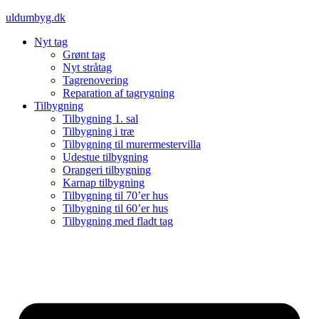
Videre
uldumbyg.dk
til
Nyt tag
indhold
Grønt tag
Nyt stråtag
Tagrenovering
Reparation af tagrygning
Tilbygning
Tilbygning 1. sal
Tilbygning i træ
Tilbygning til murermestervilla
Udestue tilbygning
Orangeri tilbygning
Karnap tilbygning
Tilbygning til 70’er hus
Tilbygning til 60’er hus
Tilbygning med fladt tag