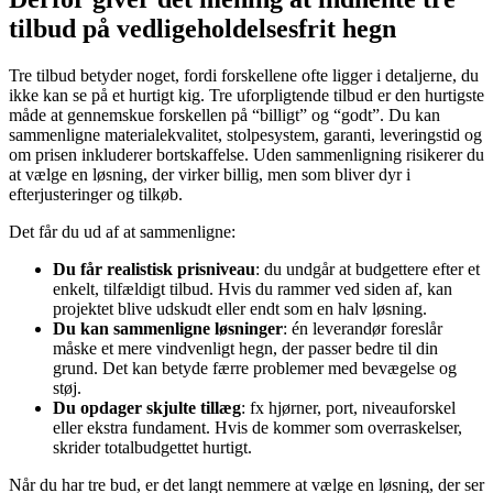
tilbud på vedligeholdelsesfrit hegn
Tre tilbud betyder noget, fordi forskellene ofte ligger i detaljerne, du
ikke kan se på et hurtigt kig. Tre uforpligtende tilbud er den hurtigste
måde at gennemskue forskellen på “billigt” og “godt”. Du kan
sammenligne materialekvalitet, stolpesystem, garanti, leveringstid og
om prisen inkluderer bortskaffelse. Uden sammenligning risikerer du
at vælge en løsning, der virker billig, men som bliver dyr i
efterjusteringer og tilkøb.
Det får du ud af at sammenligne:
Du får realistisk prisniveau
: du undgår at budgettere efter et
enkelt, tilfældigt tilbud. Hvis du rammer ved siden af, kan
projektet blive udskudt eller endt som en halv løsning.
Du kan sammenligne løsninger
: én leverandør foreslår
måske et mere vindvenligt hegn, der passer bedre til din
grund. Det kan betyde færre problemer med bevægelse og
støj.
Du opdager skjulte tillæg
: fx hjørner, port, niveauforskel
eller ekstra fundament. Hvis de kommer som overraskelser,
skrider totalbudgettet hurtigt.
Når du har tre bud, er det langt nemmere at vælge en løsning, der ser