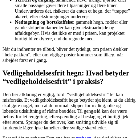
smalle passager giver flere tilpasninger og flere timer.
Undervurderes det, risikerer du enten et hegn, der “trapper”
akavet, eller ekstraregninger undervejs.
Nedtagning og bortskaffelse
: gammelt hegn, rødder eller
gamle stolpefundamenter kan give ekstraarbejde og
affaldsgebyr. Hvis det ikke er med i prisen, kan projektet
hurtigt blive dyrere, end du regnede med.
Når du indhenter tre tilbud, bliver det tydeligt, om prisen dækker
“hele pakken”, eller om vigtige poster kommer som tillæg, når
arbejdet først er i gang.
Vedligeholdelsesfrit hegn: Hvad betyder
“vedligeholdelsesfrit” i praksis?
Den her afklaring er vigtig, fordi “vedligeholdelsesfrit” let kan
misforstås. Et vedligeholdelsesfrit hegn betyder sjældent, at du aldrig
skal gøre noget, men at du normalt slipper for maling, olie og
løbende udskiftning af rådne brædder. Til gengæld kan der være
behov for let rengøring, efterspænding af beslag og et hurtigt tjek
efter storm. Springer du det over, kan småting udvikle sig til
knirkende låger, løse lameller eller synlige skævheder.