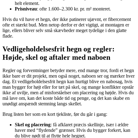
helt element.
Prisniveau
: ofte 1.600–2.300 kr. pr. m² monteret.
Hvis du vil have et hegn, der ikke patinerer ujævnt, er fibercement
ofte et stærkt bud. Men netop derfor er det vigtigt, at montagen er
lige, ellers bliver selv små skævheder meget tydelige i den glatte
flade.
Vedligeholdelsesfrit hegn og regler:
Højde, skel og aftaler med naboen
Regler og forventninger betyder mere, end mange tror, fordi et hegn
ikke bare er dit projekt, men også noget, naboen ser og mærker hver
dag. Et vedligeholdelsesfrit hegn kan hurtigt blive en nabosag, hvis
man bygger for højt eller for tæt på skel, og mange konflikter opstår
ikke af uvilje, men af misforståelser om placering og højde. Hvis du
må lave om, kan det koste både tid og penge, og det kan skabe en
unødigt anspændt stemning langs skellet.
Brug listen her som en kort tjekliste, før du går i gang:
Skel og placering
: få afklaret præcis skellinje, især i ældre
haver med “flydende” grænser. Hvis du bygger forkert, kan
du blive nødt til at flytte hele hegnet.