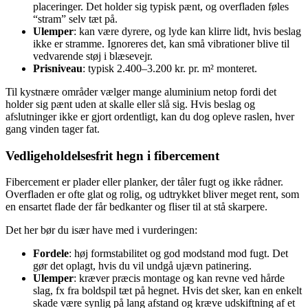
placeringer. Det holder sig typisk pænt, og overfladen føles
“stram” selv tæt på.
Ulemper
: kan være dyrere, og lyde kan klirre lidt, hvis beslag
ikke er stramme. Ignoreres det, kan små vibrationer blive til
vedvarende støj i blæsevejr.
Prisniveau
: typisk 2.400–3.200 kr. pr. m² monteret.
Til kystnære områder vælger mange aluminium netop fordi det
holder sig pænt uden at skalle eller slå sig. Hvis beslag og
afslutninger ikke er gjort ordentligt, kan du dog opleve raslen, hver
gang vinden tager fat.
Vedligeholdelsesfrit hegn i fibercement
Fibercement er plader eller planker, der tåler fugt og ikke rådner.
Overfladen er ofte glat og rolig, og udtrykket bliver meget rent, som
en ensartet flade der får bedkanter og fliser til at stå skarpere.
Det her bør du især have med i vurderingen:
Fordele
: høj formstabilitet og god modstand mod fugt. Det
gør det oplagt, hvis du vil undgå ujævn patinering.
Ulemper
: kræver præcis montage og kan revne ved hårde
slag, fx fra boldspil tæt på hegnet. Hvis det sker, kan en enkelt
skade være synlig på lang afstand og kræve udskiftning af et