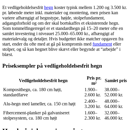
Et vedligeholdelsesfrit
hegn
koster typisk mellem 1.200 og 3.500 kr.
pr. løbende meter inkl. materialer og montering, men prisen kan
variere afhængigt af hegnstype, højde, stolpefundament,
adgangsforhold og om der skal bortskaffes et eksisterende hegn.
Som tommelfingerregel er et standardhegn på 15–20 meter ofte en
samlet investering i niveauet 25.000–65.000 kr., afhængigt af
materialevalg og detaljer. Hvis budgettet ikke matcher opgaven fra
start, ender du ofte med at gå på kompromis med
fundament
eller
stolper, og så kan hegnet blive skævt eller begynde at “arbejde” i
blæst.
Priseksempler på vedligeholdelsesfrit hegn
Pris pr.
Vedligeholdelsesfrit hegn
Samlet pris
m²
Komposithegn, ca. 180 cm højt,
1.900–
38.000–
standardfarve
2.600 kr.
52.000 kr.
2.400–
48.000–
Alu-hegn med lameller, ca. 150 cm højt
3.200 kr.
64.000 kr.
Fibercement-planker på galvaniseret
1.600–
32.000–
stolpesystem, ca. 180 cm højt
2.300 kr.
46.000 kr.