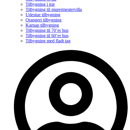
Tilbygning i træ
Tilbygning til murermestervilla
Udestue tilbygning
Orangeri tilbygning
Karnap tilbygning
Tilbygning til 70’er hus
Tilbygning til 60’er hus
Tilbygning med fladt tag