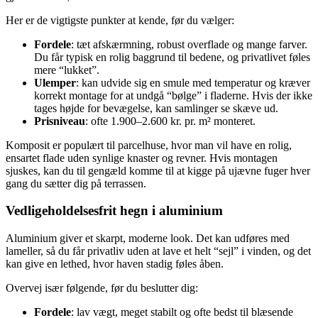
Her er de vigtigste punkter at kende, før du vælger:
Fordele
: tæt afskærmning, robust overflade og mange farver.
Du får typisk en rolig baggrund til bedene, og privatlivet føles
mere “lukket”.
Ulemper
: kan udvide sig en smule med temperatur og kræver
korrekt montage for at undgå “bølge” i fladerne. Hvis der ikke
tages højde for bevægelse, kan samlinger se skæve ud.
Prisniveau
: ofte 1.900–2.600 kr. pr. m² monteret.
Komposit er populært til parcelhuse, hvor man vil have en rolig,
ensartet flade uden synlige knaster og revner. Hvis montagen
sjuskes, kan du til gengæld komme til at kigge på ujævne fuger hver
gang du sætter dig på terrassen.
Vedligeholdelsesfrit hegn i aluminium
Aluminium giver et skarpt, moderne look. Det kan udføres med
lameller, så du får privatliv uden at lave et helt “sejl” i vinden, og det
kan give en lethed, hvor haven stadig føles åben.
Overvej især følgende, før du beslutter dig:
Fordele
: lav vægt, meget stabilt og ofte bedst til blæsende