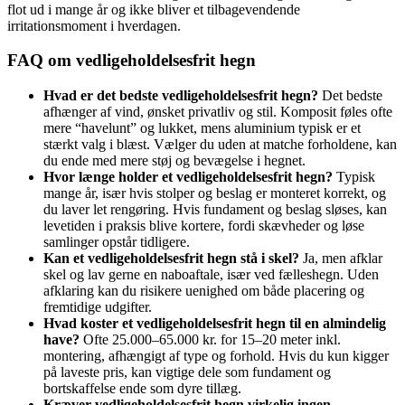
flot ud i mange år og ikke bliver et tilbagevendende
irritationsmoment i hverdagen.
FAQ om vedligeholdelsesfrit hegn
Hvad er det bedste vedligeholdelsesfrit hegn?
Det bedste
afhænger af vind, ønsket privatliv og stil. Komposit føles ofte
mere “havelunt” og lukket, mens aluminium typisk er et
stærkt valg i blæst. Vælger du uden at matche forholdene, kan
du ende med mere støj og bevægelse i hegnet.
Hvor længe holder et vedligeholdelsesfrit hegn?
Typisk
mange år, især hvis stolper og beslag er monteret korrekt, og
du laver let rengøring. Hvis fundament og beslag sløses, kan
levetiden i praksis blive kortere, fordi skævheder og løse
samlinger opstår tidligere.
Kan et vedligeholdelsesfrit hegn stå i skel?
Ja, men afklar
skel og lav gerne en naboaftale, især ved fælleshegn. Uden
afklaring kan du risikere uenighed om både placering og
fremtidige udgifter.
Hvad koster et vedligeholdelsesfrit hegn til en almindelig
have?
Ofte 25.000–65.000 kr. for 15–20 meter inkl.
montering, afhængigt af type og forhold. Hvis du kun kigger
på laveste pris, kan vigtige dele som fundament og
bortskaffelse ende som dyre tillæg.
Kræver vedligeholdelsesfrit hegn virkelig ingen