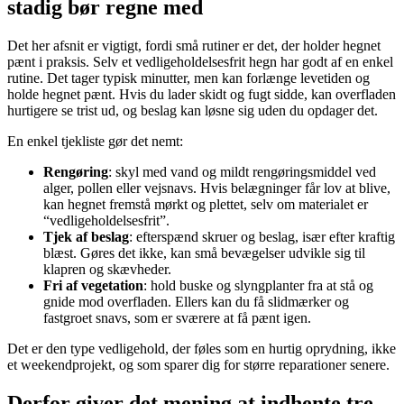
stadig bør regne med
Det her afsnit er vigtigt, fordi små rutiner er det, der holder hegnet
pænt i praksis. Selv et vedligeholdelsesfrit hegn har godt af en enkel
rutine. Det tager typisk minutter, men kan forlænge levetiden og
holde hegnet pænt. Hvis du lader skidt og fugt sidde, kan overfladen
hurtigere se trist ud, og beslag kan løsne sig uden du opdager det.
En enkel tjekliste gør det nemt:
Rengøring
: skyl med vand og mildt rengøringsmiddel ved
alger, pollen eller vejsnavs. Hvis belægninger får lov at blive,
kan hegnet fremstå mørkt og plettet, selv om materialet er
“vedligeholdelsesfrit”.
Tjek af beslag
: efterspænd skruer og beslag, især efter kraftig
blæst. Gøres det ikke, kan små bevægelser udvikle sig til
klapren og skævheder.
Fri af vegetation
: hold buske og slyngplanter fra at stå og
gnide mod overfladen. Ellers kan du få slidmærker og
fastgroet snavs, som er sværere at få pænt igen.
Det er den type vedligehold, der føles som en hurtig oprydning, ikke
et weekendprojekt, og som sparer dig for større reparationer senere.
Derfor giver det mening at indhente tre