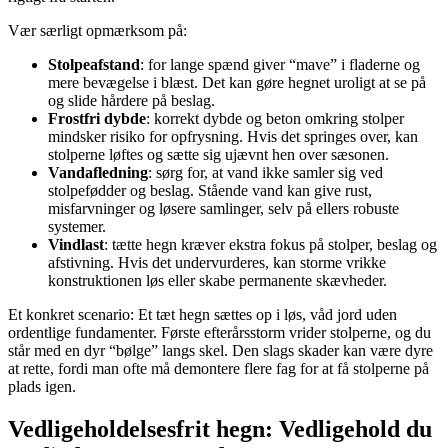
Vær særligt opmærksom på:
Stolpeafstand
: for lange spænd giver “mave” i fladerne og
mere bevægelse i blæst. Det kan gøre hegnet uroligt at se på
og slide hårdere på beslag.
Frostfri dybde
: korrekt dybde og beton omkring stolper
mindsker risiko for opfrysning. Hvis det springes over, kan
stolperne løftes og sætte sig ujævnt hen over sæsonen.
Vandafledning
: sørg for, at vand ikke samler sig ved
stolpefødder og beslag. Stående vand kan give rust,
misfarvninger og løsere samlinger, selv på ellers robuste
systemer.
Vindlast
: tætte hegn kræver ekstra fokus på stolper, beslag og
afstivning. Hvis det undervurderes, kan storme vrikke
konstruktionen løs eller skabe permanente skævheder.
Et konkret scenario: Et tæt hegn sættes op i løs, våd jord uden
ordentlige fundamenter. Første efterårsstorm vrider stolperne, og du
står med en dyr “bølge” langs skel. Den slags skader kan være dyre
at rette, fordi man ofte må demontere flere fag for at få stolperne på
plads igen.
Vedligeholdelsesfrit hegn: Vedligehold du