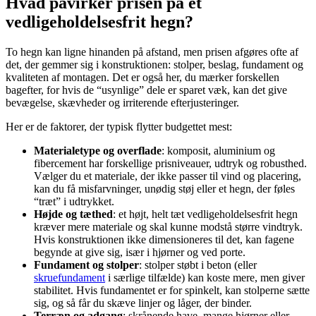
Hvad påvirker prisen på et
vedligeholdelsesfrit hegn?
To hegn kan ligne hinanden på afstand, men prisen afgøres ofte af
det, der gemmer sig i konstruktionen: stolper, beslag, fundament og
kvaliteten af montagen. Det er også her, du mærker forskellen
bagefter, for hvis de “usynlige” dele er sparet væk, kan det give
bevægelse, skævheder og irriterende efterjusteringer.
Her er de faktorer, der typisk flytter budgettet mest:
Materialetype og overflade
: komposit, aluminium og
fibercement har forskellige prisniveauer, udtryk og robusthed.
Vælger du et materiale, der ikke passer til vind og placering,
kan du få misfarvninger, unødig støj eller et hegn, der føles
“træt” i udtrykket.
Højde og tæthed
: et højt, helt tæt vedligeholdelsesfrit hegn
kræver mere materiale og skal kunne modstå større vindtryk.
Hvis konstruktionen ikke dimensioneres til det, kan fagene
begynde at give sig, især i hjørner og ved porte.
Fundament og stolper
: stolper støbt i beton (eller
skruefundament
i særlige tilfælde) kan koste mere, men giver
stabilitet. Hvis fundamentet er for spinkelt, kan stolperne sætte
sig, og så får du skæve linjer og låger, der binder.
Terræn og adgang
: skrånende have, mange hjørner eller