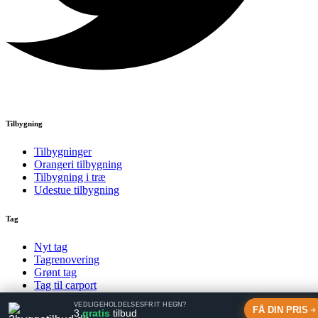
Tilbygning
Tilbygninger
Orangeri tilbygning
Tilbygning i træ
Udestue tilbygning
Tag
Nyt tag
Tagrenovering
Grønt tag
Tag til carport
VEDLIGEHOLDELSESFRIT HEGN?
© uldumbyg.dk
FÅ DIN PRIS
3
gratis
tilbud