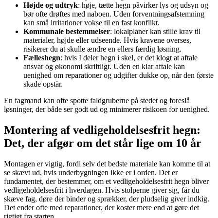
Højde og udtryk
: høje, tætte hegn påvirker lys og udsyn og
bør ofte drøftes med naboen. Uden forventningsafstemning
kan små irritationer vokse til en fast konflikt.
Kommunale bestemmelser
: lokalplaner kan stille krav til
materialer, højde eller udseende. Hvis kravene overses,
risikerer du at skulle ændre en ellers færdig løsning.
Fælleshegn
: hvis I deler hegn i skel, er det klogt at aftale
ansvar og økonomi skriftligt. Uden en klar aftale kan
uenighed om reparationer og udgifter dukke op, når den første
skade opstår.
En fagmand kan ofte spotte faldgruberne på stedet og foreslå
løsninger, der både ser godt ud og minimerer risikoen for uenighed.
Montering af vedligeholdelsesfrit hegn:
Det, der afgør om det står lige om 10 år
Montagen er vigtig, fordi selv det bedste materiale kan komme til at
se skævt ud, hvis underbygningen ikke er i orden. Det er
fundamentet, der bestemmer, om et vedligeholdelsesfrit hegn bliver
vedligeholdelsesfrit i hverdagen. Hvis stolperne giver sig, får du
skæve fag, døre der binder og sprækker, der pludselig giver indkig.
Det ender ofte med reparationer, der koster mere end at gøre det
rigtigt fra starten.