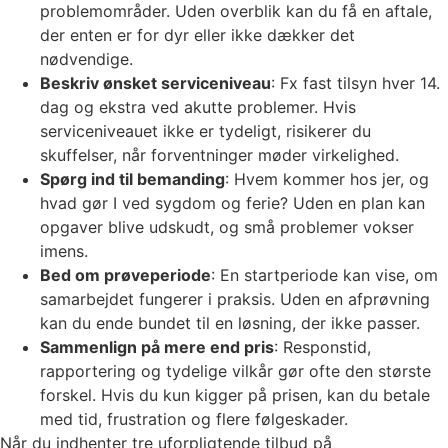
problemområder. Uden overblik kan du få en aftale,
der enten er for dyr eller ikke dækker det
nødvendige.
Beskriv ønsket serviceniveau
: Fx fast tilsyn hver 14.
dag og ekstra ved akutte problemer. Hvis
serviceniveauet ikke er tydeligt, risikerer du
skuffelser, når forventninger møder virkelighed.
Spørg ind til bemanding
: Hvem kommer hos jer, og
hvad gør I ved sygdom og ferie? Uden en plan kan
opgaver blive udskudt, og små problemer vokser
imens.
Bed om prøveperiode
: En startperiode kan vise, om
samarbejdet fungerer i praksis. Uden en afprøvning
kan du ende bundet til en løsning, der ikke passer.
Sammenlign på mere end pris
: Responstid,
rapportering og tydelige vilkår gør ofte den største
forskel. Hvis du kun kigger på prisen, kan du betale
med tid, frustration og flere følgeskader.
Når du indhenter tre uforpligtende tilbud på