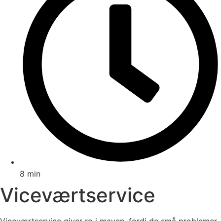
8 min
Viceværtservice
Viceværtservice giver ro i maven, fordi de små problemer