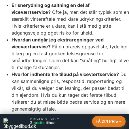
Er snerydning og saltning en del af
viceværtservice?
Ofte ja, men det står typisk som en
særskilt vinteraftale med klare udrykningskriterier.
Hvis kriterierne er uklare, kan I stå med glatte
adgangsveje og øget risiko for uheld.
Hvordan undgår jeg ekstraregninger ved
viceværtservice?
Få en præcis opgaveliste, tydelige
tillæg og en fast godkendelsesgrænse for
småudbedringer. Uden det kan “småting” hurtigt blive
til mange fakturalinjer.
Hvorfor indhente tre tilbud på viceværtservice?
Du
kan sammenligne pris, responstid, rapportering og
vilkår, så du vælger den løsning, der passer bedst til
din ejendom. Hvis du kun tager det første tilbud,
risikerer du at misse både bedre service og en mere
gennemsigtig aftale.
Få 3 gratis tilbud
VICEVÆRTSERVICE?
FÅ DIN PRIS
3
gratis
tilbud