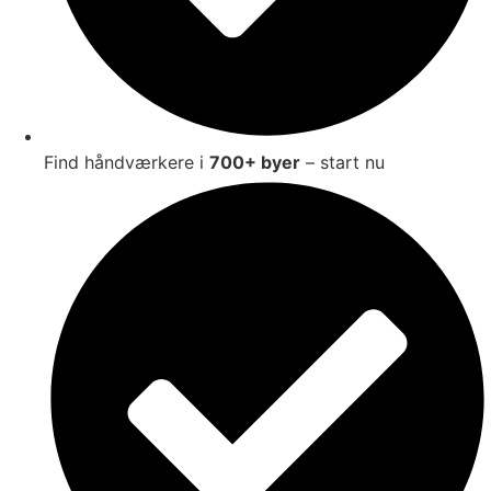
Find håndværkere i
700+ byer
– start nu