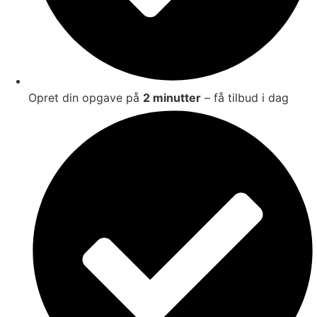
Opret din opgave på
2 minutter
– få tilbud i dag