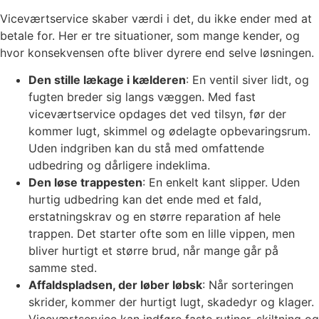
Viceværtservice skaber værdi i det, du ikke ender med at
betale for. Her er tre situationer, som mange kender, og
hvor konsekvensen ofte bliver dyrere end selve løsningen.
Den stille lækage i kælderen
: En ventil siver lidt, og
fugten breder sig langs væggen. Med fast
viceværtservice opdages det ved tilsyn, før der
kommer lugt, skimmel og ødelagte opbevaringsrum.
Uden indgriben kan du stå med omfattende
udbedring og dårligere indeklima.
Den løse trappesten
: En enkelt kant slipper. Uden
hurtig udbedring kan det ende med et fald,
erstatningskrav og en større reparation af hele
trappen. Det starter ofte som en lille vippen, men
bliver hurtigt et større brud, når mange går på
samme sted.
Affaldspladsen, der løber løbsk
: Når sorteringen
skrider, kommer der hurtigt lugt, skadedyr og klager.