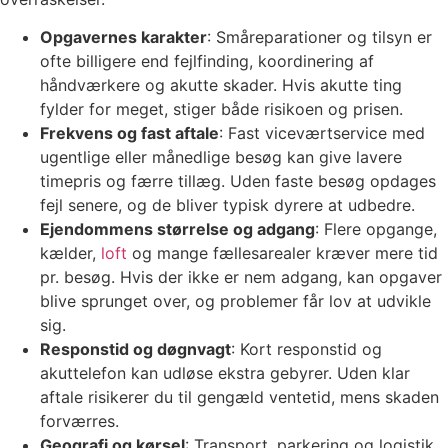
Opgavernes karakter
: Småreparationer og tilsyn er
ofte billigere end fejlfinding, koordinering af
håndværkere og akutte skader. Hvis akutte ting
fylder for meget, stiger både risikoen og prisen.
Frekvens og fast aftale
: Fast viceværtservice med
ugentlige eller månedlige besøg kan give lavere
timepris og færre tillæg. Uden faste besøg opdages
fejl senere, og de bliver typisk dyrere at udbedre.
Ejendommens størrelse og adgang
: Flere opgange,
kælder,
loft
og mange fællesarealer kræver mere tid
pr. besøg. Hvis der ikke er nem adgang, kan opgaver
blive sprunget over, og problemer får lov at udvikle
sig.
Responstid og døgnvagt
: Kort responstid og
akuttelefon kan udløse ekstra gebyrer. Uden klar
aftale risikerer du til gengæld ventetid, mens skaden
forværres.
Geografi og kørsel
: Transport, parkering og logistik