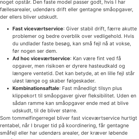
noget opstår. Den faste model passer godt, hvis I har
fællesarealer, udendørs drift eller gentagne småopgaver,
der ellers bliver udskudt.
Fast viceværtservice
: Giver stabil drift, færre akutte
problemer og bedre overblik over vedligehold. Hvis
du undlader faste besøg, kan små fejl nå at vokse,
før nogen ser dem.
Ad hoc viceværtservice
: Kan være fint ved få
opgaver, men risikoen er dyrere hasteudkald og
længere ventetid. Det kan betyde, at en lille fejl står
uløst længe og skaber følgeskader.
Kombinationsaftale
: Fast månedligt tilsyn plus
klippekort til småopgaver giver fleksibilitet. Uden en
sådan ramme kan småopgaver ende med at blive
udskudt, til de bliver større.
Som tommelfingerregel bliver fast viceværtservice hurtigt
rentabel, når I bruger tid på koordinering, får gentagne
småfejl eller har udendørs arealer, der kræver løbende