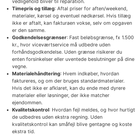
vedligehold bliver til reparation.
Timepris og tillæg
: Aftal priser for aften/weekend,
materialer, kørsel og eventuel nødkørsel. Hvis tillæg
ikke er aftalt, kan fakturaen vokse, selv om opgaven
er den samme.
Godkendelsesgrænser
: Fast beløbsgrænse, fx 1.500
kr., hvor viceværtservice må udbedre uden
forhåndsgodkendelse. Uden grænse risikerer du
enten forsinkelser eller uventede beslutninger på dine
vegne.
Materialehåndtering
: Hvem indkøber, hvordan
faktureres, og om der bruges standardmaterialer.
Hvis det ikke er afklaret, kan du ende med dyrere
materialer eller løsninger, der ikke matcher
ejendommen.
Kvalitetskontrol
: Hvordan fejl meldes, og hvor hurtigt
de udbedres uden ekstra regning. Uden
kvalitetskontrol kan småfejl blive gentagne og koste
ekstra tid.