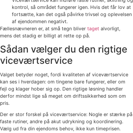
Viceværtservice kan indføre faste rutiner, skiltning og
kontrol, så området fungerer igen. Hvis det får lov at
fortsætte, kan det også påvirke trivsel og oplevelsen
af ejendommen negativt.
Fællesnævneren er, at små tegn bliver
taget
alvorligt,
mens det stadig er billigt at rette op på.
Sådan vælger du den rigtige
viceværtservice
Valget betyder noget, fordi kvaliteten af viceværtservice
kan ses i hverdagen: om tingene bare fungerer, eller om
fejl og klager hober sig op. Den rigtige løsning handler
derfor mindst lige så meget om driftssikkerhed som om
pris.
Der er stor forskel på viceværtservice: Nogle er stærke på
faste rutiner, andre på akut udrykning og koordinering.
Vælg ud fra din ejendoms behov, ikke kun timeprisen.