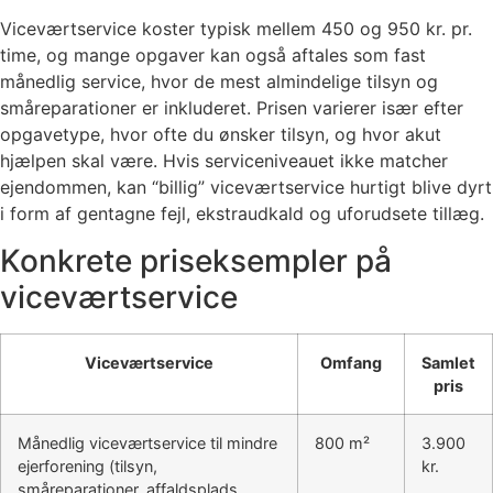
Viceværtservice koster typisk mellem 450 og 950 kr. pr.
time, og mange opgaver kan også aftales som fast
månedlig service, hvor de mest almindelige tilsyn og
småreparationer er inkluderet. Prisen varierer især efter
opgavetype, hvor ofte du ønsker tilsyn, og hvor akut
hjælpen skal være. Hvis serviceniveauet ikke matcher
ejendommen, kan “billig” viceværtservice hurtigt blive dyrt
i form af gentagne fejl, ekstraudkald og uforudsete tillæg.
Konkrete priseksempler på
viceværtservice
Viceværtservice
Omfang
Samlet
pris
Månedlig viceværtservice til mindre
800 m²
3.900
ejerforening (tilsyn,
kr.
småreparationer, affaldsplads,