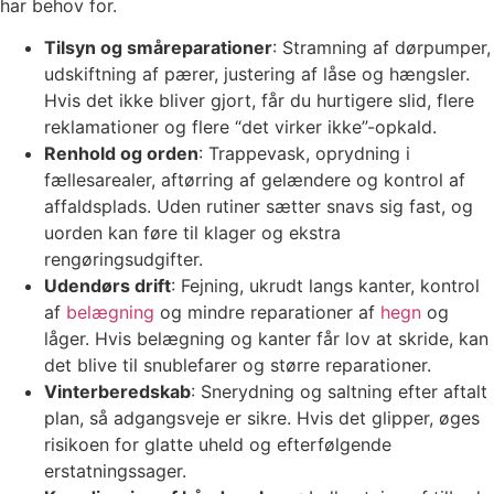
har behov for.
Tilsyn og småreparationer
: Stramning af dørpumper,
udskiftning af pærer, justering af låse og hængsler.
Hvis det ikke bliver gjort, får du hurtigere slid, flere
reklamationer og flere “det virker ikke”-opkald.
Renhold og orden
: Trappevask, oprydning i
fællesarealer, aftørring af gelændere og kontrol af
affaldsplads. Uden rutiner sætter snavs sig fast, og
uorden kan føre til klager og ekstra
rengøringsudgifter.
Udendørs drift
: Fejning, ukrudt langs kanter, kontrol
af
belægning
og mindre reparationer af
hegn
og
låger. Hvis belægning og kanter får lov at skride, kan
det blive til snublefarer og større reparationer.
Vinterberedskab
: Snerydning og saltning efter aftalt
plan, så adgangsveje er sikre. Hvis det glipper, øges
risikoen for glatte uheld og efterfølgende
erstatningssager.