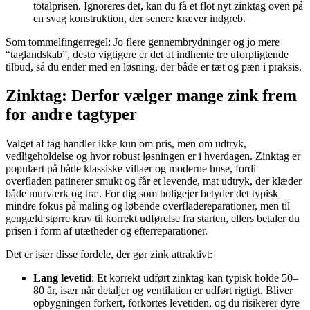
totalprisen. Ignoreres det, kan du få et flot nyt zinktag oven på
en svag konstruktion, der senere kræver indgreb.
Som tommelfingerregel: Jo flere gennembrydninger og jo mere
“taglandskab”, desto vigtigere er det at indhente tre uforpligtende
tilbud, så du ender med en løsning, der både er tæt og pæn i praksis.
Zinktag: Derfor vælger mange zink frem
for andre tagtyper
Valget af tag handler ikke kun om pris, men om udtryk,
vedligeholdelse og hvor robust løsningen er i hverdagen. Zinktag er
populært på både klassiske villaer og moderne huse, fordi
overfladen patinerer smukt og får et levende, mat udtryk, der klæder
både murværk og træ. For dig som boligejer betyder det typisk
mindre fokus på maling og løbende overfladereparationer, men til
gengæld større krav til korrekt udførelse fra starten, ellers betaler du
prisen i form af utætheder og efterreparationer.
Det er især disse fordele, der gør zink attraktivt:
Lang levetid
: Et korrekt udført zinktag kan typisk holde 50–
80 år, især når detaljer og ventilation er udført rigtigt. Bliver
opbygningen forkert, forkortes levetiden, og du risikerer dyre