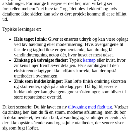
afslutninger. For mange husejere er det her, man virkelig ser
forskellen mellem “det blev tæt” og “det blev lækkert” og hvis
detaljerne ikke sidder, kan selv et dyrt projekt komme til at se billigt
ud.
Typiske løsninger er:
Hele taget i zink
: Giver et ensartet udtryk og kan være oplagt
ved lav hældning eller modernisering. Hvis overgangene til
facade og tagfod ikke er gennemtænkt, kan du dog få
vandindtrængning netop dér, hvor huset er mest udsat.
Zinktag på udvalgte flader
: Typisk
karnap
eller kvist, hvor
zinkens linjer fremhæver detaljen. Hvis samlingen til den
eksisterende tagtype ikke udføres korrekt, kan der opstå
utætheder i overgangen.
Zink som inddækninger
: Kan løfte finish omkring skorsten
og skotrender, også på andre tagtyper. Dårligt tilpassede
inddækninger kan give gentagne småsivninger, som bliver til
store reparationer over tid.
Et kort scenario: Du får lavet en ny
tilbygning med fladt tag
. Vælger
du zinktag her, kan du få en stram, moderne afslutning, men du bør
få dokumenteret, hvordan fald, afvanding og samlinger er tænkt, så
der ikke opstår stående vand og skjulte utætheder, der senere viser
sig som fugt i loftet.