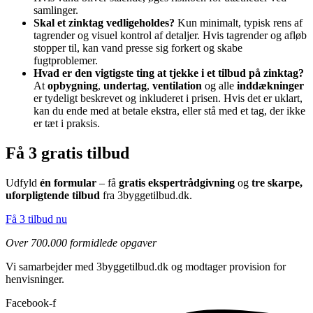
samlinger.
Skal et zinktag vedligeholdes?
Kun minimalt, typisk rens af
tagrender og visuel kontrol af detaljer. Hvis tagrender og afløb
stopper til, kan vand presse sig forkert og skabe
fugtproblemer.
Hvad er den vigtigste ting at tjekke i et tilbud på zinktag?
At
opbygning
,
undertag
,
ventilation
og alle
inddækninger
er tydeligt beskrevet og inkluderet i prisen. Hvis det er uklart,
kan du ende med at betale ekstra, eller stå med et tag, der ikke
er tæt i praksis.
Få 3 gratis tilbud
Udfyld
én formular
– få
gratis ekspertrådgivning
og
tre skarpe,
uforpligtende tilbud
fra 3byggetilbud.dk.
Få 3 tilbud nu
Over 700.000 formidlede opgaver
Vi samarbejder med 3byggetilbud.dk og modtager provision for
henvisninger.
Facebook-f