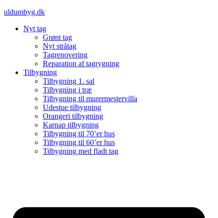
Videre
uldumbyg.dk
til
Nyt tag
indhold
Grønt tag
Nyt stråtag
Tagrenovering
Reparation af tagrygning
Tilbygning
Tilbygning 1. sal
Tilbygning i træ
Tilbygning til murermestervilla
Udestue tilbygning
Orangeri tilbygning
Karnap tilbygning
Tilbygning til 70’er hus
Tilbygning til 60’er hus
Tilbygning med fladt tag