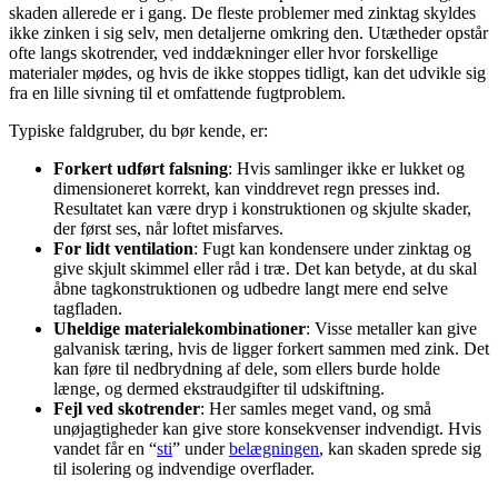
skaden allerede er i gang. De fleste problemer med zinktag skyldes
ikke zinken i sig selv, men detaljerne omkring den. Utætheder opstår
ofte langs skotrender, ved inddækninger eller hvor forskellige
materialer mødes, og hvis de ikke stoppes tidligt, kan det udvikle sig
fra en lille sivning til et omfattende fugtproblem.
Typiske faldgruber, du bør kende, er:
Forkert udført falsning
: Hvis samlinger ikke er lukket og
dimensioneret korrekt, kan vinddrevet regn presses ind.
Resultatet kan være dryp i konstruktionen og skjulte skader,
der først ses, når loftet misfarves.
For lidt ventilation
: Fugt kan kondensere under zinktag og
give skjult skimmel eller råd i træ. Det kan betyde, at du skal
åbne tagkonstruktionen og udbedre langt mere end selve
tagfladen.
Uheldige materialekombinationer
: Visse metaller kan give
galvanisk tæring, hvis de ligger forkert sammen med zink. Det
kan føre til nedbrydning af dele, som ellers burde holde
længe, og dermed ekstraudgifter til udskiftning.
Fejl ved skotrender
: Her samles meget vand, og små
unøjagtigheder kan give store konsekvenser indvendigt. Hvis
vandet får en “
sti
” under
belægningen
, kan skaden sprede sig
til isolering og indvendige overflader.