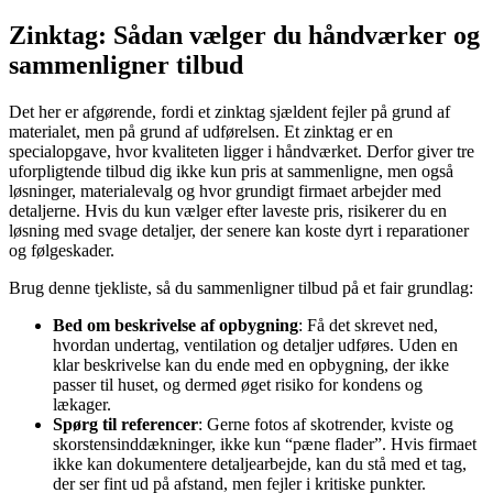
Zinktag: Sådan vælger du håndværker og
sammenligner tilbud
Det her er afgørende, fordi et zinktag sjældent fejler på grund af
materialet, men på grund af udførelsen. Et zinktag er en
specialopgave, hvor kvaliteten ligger i håndværket. Derfor giver tre
uforpligtende tilbud dig ikke kun pris at sammenligne, men også
løsninger, materialevalg og hvor grundigt firmaet arbejder med
detaljerne. Hvis du kun vælger efter laveste pris, risikerer du en
løsning med svage detaljer, der senere kan koste dyrt i reparationer
og følgeskader.
Brug denne tjekliste, så du sammenligner tilbud på et fair grundlag:
Bed om beskrivelse af opbygning
: Få det skrevet ned,
hvordan undertag, ventilation og detaljer udføres. Uden en
klar beskrivelse kan du ende med en opbygning, der ikke
passer til huset, og dermed øget risiko for kondens og
lækager.
Spørg til referencer
: Gerne fotos af skotrender, kviste og
skorstensinddækninger, ikke kun “pæne flader”. Hvis firmaet
ikke kan dokumentere detaljearbejde, kan du stå med et tag,
der ser fint ud på afstand, men fejler i kritiske punkter.