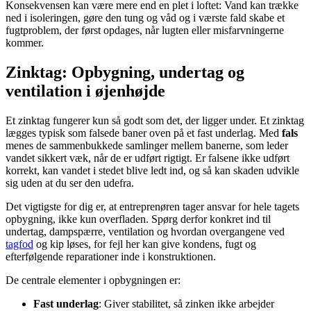
Konsekvensen kan være mere end en plet i loftet: Vand kan trække
ned i isoleringen, gøre den tung og våd og i værste fald skabe et
fugtproblem, der først opdages, når lugten eller misfarvningerne
kommer.
Zinktag: Opbygning, undertag og
ventilation i øjenhøjde
Et zinktag fungerer kun så godt som det, der ligger under. Et zinktag
lægges typisk som falsede baner oven på et fast underlag. Med
fals
menes de sammenbukkede samlinger mellem banerne, som leder
vandet sikkert væk, når de er udført rigtigt. Er falsene ikke udført
korrekt, kan vandet i stedet blive ledt ind, og så kan skaden udvikle
sig uden at du ser den udefra.
Det vigtigste for dig er, at entreprenøren tager ansvar for hele tagets
opbygning, ikke kun overfladen. Spørg derfor konkret ind til
undertag, dampspærre, ventilation og hvordan overgangene ved
tagfod
og kip løses, for fejl her kan give kondens, fugt og
efterfølgende reparationer inde i konstruktionen.
De centrale elementer i opbygningen er:
Fast underlag
: Giver stabilitet, så zinken ikke arbejder