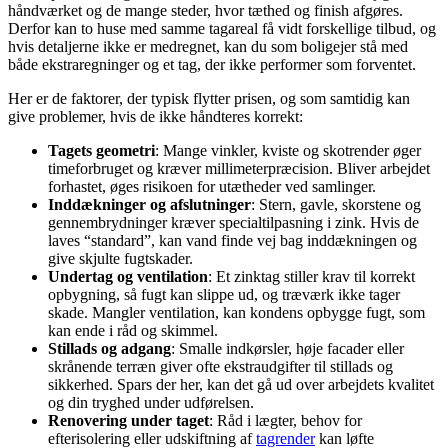
håndværket og de mange steder, hvor tæthed og finish afgøres.
Derfor kan to huse med samme tagareal få vidt forskellige tilbud, og
hvis detaljerne ikke er medregnet, kan du som boligejer stå med
både ekstraregninger og et tag, der ikke performer som forventet.
Her er de faktorer, der typisk flytter prisen, og som samtidig kan
give problemer, hvis de ikke håndteres korrekt:
Tagets geometri
: Mange vinkler, kviste og skotrender øger
timeforbruget og kræver millimeterpræcision. Bliver arbejdet
forhastet, øges risikoen for utætheder ved samlinger.
Inddækninger og afslutninger
: Stern, gavle, skorstene og
gennembrydninger kræver specialtilpasning i zink. Hvis de
laves “standard”, kan vand finde vej bag inddækningen og
give skjulte fugtskader.
Undertag og ventilation
: Et zinktag stiller krav til korrekt
opbygning, så fugt kan slippe ud, og træværk ikke tager
skade. Mangler ventilation, kan kondens opbygge fugt, som
kan ende i råd og skimmel.
Stillads og adgang
: Smalle indkørsler, høje facader eller
skrånende terræn giver ofte ekstraudgifter til stillads og
sikkerhed. Spars der her, kan det gå ud over arbejdets kvalitet
og din tryghed under udførelsen.
Renovering under taget
: Råd i lægter, behov for
efterisolering eller udskiftning af
tagrender
kan løfte