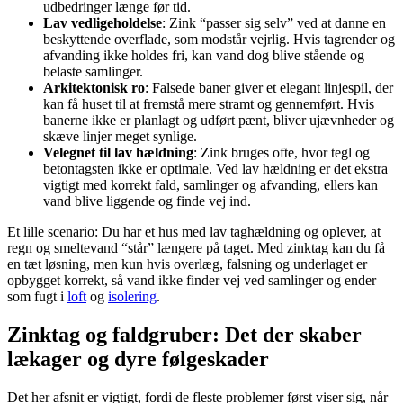
udbedringer længe før tid.
Lav vedligeholdelse
: Zink “passer sig selv” ved at danne en
beskyttende overflade, som modstår vejrlig. Hvis tagrender og
afvanding ikke holdes fri, kan vand dog blive stående og
belaste samlinger.
Arkitektonisk ro
: Falsede baner giver et elegant linjespil, der
kan få huset til at fremstå mere stramt og gennemført. Hvis
banerne ikke er planlagt og udført pænt, bliver ujævnheder og
skæve linjer meget synlige.
Velegnet til lav hældning
: Zink bruges ofte, hvor tegl og
betontagsten ikke er optimale. Ved lav hældning er det ekstra
vigtigt med korrekt fald, samlinger og afvanding, ellers kan
vand blive liggende og finde vej ind.
Et lille scenario: Du har et hus med lav taghældning og oplever, at
regn og smeltevand “står” længere på taget. Med zinktag kan du få
en tæt løsning, men kun hvis overlæg, falsning og underlaget er
opbygget korrekt, så vand ikke finder vej ved samlinger og ender
som fugt i
loft
og
isolering
.
Zinktag og faldgruber: Det der skaber
lækager og dyre følgeskader
Det her afsnit er vigtigt, fordi de fleste problemer først viser sig, når