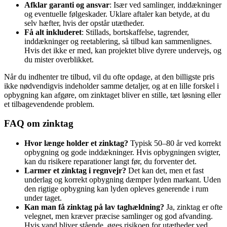
Afklar garanti og ansvar
: Især ved samlinger, inddækninger
og eventuelle følgeskader. Uklare aftaler kan betyde, at du
selv hæfter, hvis der opstår utætheder.
Få alt inkluderet
: Stillads, bortskaffelse, tagrender,
inddækninger og reetablering, så tilbud kan sammenlignes.
Hvis det ikke er med, kan projektet blive dyrere undervejs, og
du mister overblikket.
Når du indhenter tre tilbud, vil du ofte opdage, at den billigste pris
ikke nødvendigvis indeholder samme detaljer, og at en lille forskel i
opbygning kan afgøre, om zinktaget bliver en stille, tæt løsning eller
et tilbagevendende problem.
FAQ om zinktag
Hvor længe holder et zinktag?
Typisk 50–80 år ved korrekt
opbygning og gode inddækninger. Hvis opbygningen svigter,
kan du risikere reparationer langt før, du forventer det.
Larmer et zinktag i regnvejr?
Det kan det, men et fast
underlag og korrekt opbygning dæmper lyden markant. Uden
den rigtige opbygning kan lyden opleves generende i rum
under taget.
Kan man få zinktag på lav taghældning?
Ja, zinktag er ofte
velegnet, men kræver præcise samlinger og god afvanding.
Hvis vand bliver stående, øges risikoen for utætheder ved