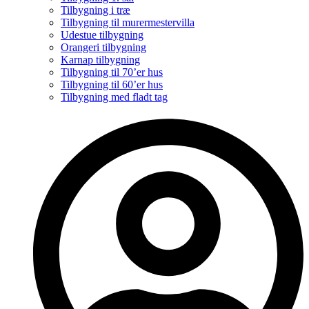
Tilbygning i træ
Tilbygning til murermestervilla
Udestue tilbygning
Orangeri tilbygning
Karnap tilbygning
Tilbygning til 70’er hus
Tilbygning til 60’er hus
Tilbygning med fladt tag