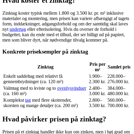
Hvad koster et zinktag?
Zinktag koster typisk mellem 1.800 og 3.500 kr. pr. m² inklusive
materialer og montering, men prisen kan variere afhængigt af tagets
form, inddækninger, adgangsforhold og om der samtidig skal laves
nyt
undertag
eller efterisolering. Hvis du overser de forhold i
budgettet, kan du ende med et tilbud, der ser billigt ud på papiret,
men som bliver dyrt, når nødvendige tilvalg kommer på.
Konkrete priseksempler på zinktag
Pris per
Zinktag
Samlet pris
m²
Enkelt saddeltag med relativt få
1.900–
228.000–
gennembrydninger (ca. 120 m²)
2.300 kr.
276.000 kr.
Valmtag med to kviste og to
ovenlysvinduer
2.400–
384.000–
(ca. 160 m²)
3.000 kr.
480.000 kr.
Komplekst
tag
med flere skotrender,
2.800–
560.000–
skorsten og mange detaljer (ca. 200 m²)
3.500 kr.
700.000 kr.
Hvad påvirker prisen på zinktag?
Prisen på et zinktag handler ikke kun om zinken, men i høj grad om