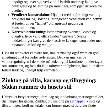
unødigt og laver støj ved vind. Ustabilt underlag kan give
bevægelse og belastning på samlinger, som øger risikoen for
utæthed.
Ventileret konstruktion
: Hjælper med at føre fugt væk og
beskytter træ og isolering. Manglende ventilation kan betyde,
at fugten bliver “fanget” og langsomt nedbryder
konstruktionen.
Korrekt inddækning
: Især omkring skorsten, kviste og
ovenlys, hvor vand ellers finder “genveje”. Svage
inddækninger kan give de klassiske lækager, som ender med
reparation af loft og vægge.
Hvis du renoverer et ældre hus, kan et zinktag også være en god
anledning til at forbedre isoleringen. Det kan mærkes på
varmeregulningen i de kolde måneder og på komforten under taget
om sommeren, og hvis du ikke udnytter muligheden, kan du risikere
fortsat træk og unødigt højt varmetab.
Zinktag på villa, karnap og tilbygning:
Sådan rammer du husets stil
Udtrykket betyder meget, fordi tag og inddækninger er noget af det,
øjet fanger fra gaden. Zinktag bruges ofte på
karnapper
, kviste og
tilbygninger, fordi materialet kan formes præcist og giver flotte