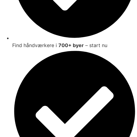
Find håndværkere i
700+ byer
– start nu