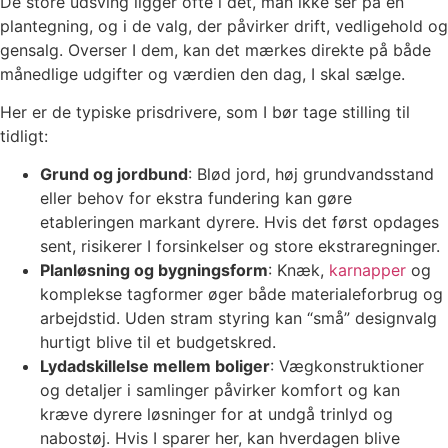
De store udsving ligger ofte i det, man ikke ser på en
plantegning, og i de valg, der påvirker drift, vedligehold og
gensalg. Overser I dem, kan det mærkes direkte på både
månedlige udgifter og værdien den dag, I skal sælge.
Her er de typiske prisdrivere, som I bør tage stilling til
tidligt:
Grund og jordbund
: Blød jord, høj grundvandsstand
eller behov for ekstra fundering kan gøre
etableringen markant dyrere. Hvis det først opdages
sent, risikerer I forsinkelser og store ekstraregninger.
Planløsning og bygningsform
: Knæk,
karnapper
og
komplekse tagformer øger både materialeforbrug og
arbejdstid. Uden stram styring kan “små” designvalg
hurtigt blive til et budgetskred.
Lydadskillelse mellem boliger
: Vægkonstruktioner
og detaljer i samlinger påvirker komfort og kan
kræve dyrere løsninger for at undgå trinlyd og
nabostøj. Hvis I sparer her, kan hverdagen blive