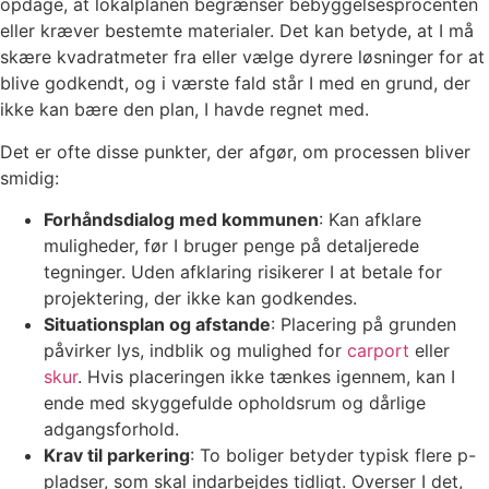
opdage, at lokalplanen begrænser bebyggelsesprocenten
eller kræver bestemte materialer. Det kan betyde, at I må
skære kvadratmeter fra eller vælge dyrere løsninger for at
blive godkendt, og i værste fald står I med en grund, der
ikke kan bære den plan, I havde regnet med.
Det er ofte disse punkter, der afgør, om processen bliver
smidig:
Forhåndsdialog med kommunen
: Kan afklare
muligheder, før I bruger penge på detaljerede
tegninger. Uden afklaring risikerer I at betale for
projektering, der ikke kan godkendes.
Situationsplan og afstande
: Placering på grunden
påvirker lys, indblik og mulighed for
carport
eller
skur
. Hvis placeringen ikke tænkes igennem, kan I
ende med skyggefulde opholdsrum og dårlige
adgangsforhold.
Krav til parkering
: To boliger betyder typisk flere p-
pladser, som skal indarbejdes tidligt. Overser I det,