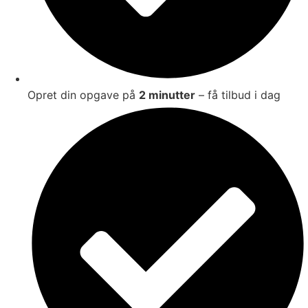
Opret din opgave på
2 minutter
– få tilbud i dag