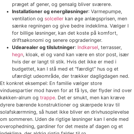
præget af gener, og gensalg bliver sværere.
Installationer og energiløsninger
: Varmepumpe,
ventilation og
solceller
kan øge anlægsprisen, men
sænke regningen og give bedre indeklima. Vælger I
for billige løsninger, kan det koste på komfort,
driftsøkonomi og senere opgraderinger.
Udearealer og tilslutninger
:
Indkørsel
, terrasser,
hegn
, kloak, el og vand kan være en stor post, især
hvis der er langt til stik. Hvis det ikke er med i
budgettet, kan I stå med et “færdigt” hus og et
ufærdigt udeområde, der trækker dagligdagen ned.
Et konkret eksempel: En familie vælger store
vinduespartier mod haven for at få lys, der flyder ind over
køkken-alrum og
trappe
. Det er smukt, men kan kræve
dyrere bærende konstruktioner og skærpede krav til
solafskærmning, så huset ikke bliver en drivhusoplevelse
om sommeren. Uden de rigtige løsninger kan I ende med
overophedning, gardiner for det meste af dagen og et
indeklima, der aldrig rigtig falder til ro.