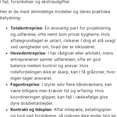
i fejl, forsinkelser og ekstraudgifter.
Her er de mest almindelige modeller og deres praktiske
betydning:
Totalentreprise
: Én ansvarlig part for projektering
og udførelse, ofte nemt som privat bygherre. Hvis
aftalegrundlaget er uklart, risikerer I dog at stå svagt
ved uenigheder om, hvad der er inkluderet.
Hovedentreprise
: I har rådgiver eller arkitekt, mens
entreprenøren samler udførelsen, ofte en god
balance mellem kontrol og ansvar. Hvis
rollefordelingen ikke er skarp, kan I få gråzoner, hvor
ingen tager ansvaret.
Fagentreprise
: I styrer selv flere håndværkere, kan
være billigere men kræver tid og erfaring. Hvis
koordineringen glipper, kan fejl i rækkefølge give
dyre dobbeltarbejder.
Kontrakt og tidsplan
: Aftal milepæle, betalingsplan
og bod ved forsinkelse, så risikoen ikke ender hos jer.