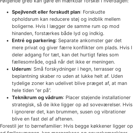
Følgende greb kan gøre en mærkbar forskel i hverdagen:
Spejlvendt eller forskudt plan
: Forskudte
opholdsrum kan reducere støj og indblik mellem
boligerne. Hvis I lægger de samme rum op mod
hinanden, forstærkes både lyd og indkig.
Entré og parkering
: Separate ankomster gør det
mere privat og giver færre konflikter om plads. Hvis I
deler adgang for tæt, kan det hurtigt føles som
fællesområde, også når det ikke er meningen.
Uderum
: Små forskydninger i hegn, terrasser og
beplantning skaber ro uden at lukke helt af. Uden
tydelige zoner kan udelivet blive præget af, at man
hele tiden “er på”.
Teknikrum og vådrum
: Placer støjende installationer
strategisk, så de ikke ligger op ad soveværelser. Hvis
I ignorerer det, kan brummen, susen og vibrationer
blive en fast del af aftenen.
Forestil jer to børnefamilier: Hvis begge køkkener ligger op