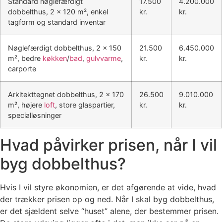
Standard nøglefærdigt
17.500
4.200.000
dobbelthus, 2 x 120 m², enkel
kr.
kr.
tagform og standard inventar
Nøglefærdigt dobbelthus, 2 x 150
21.500
6.450.000
m², bedre
køkken
/
bad
,
gulvvarme
,
kr.
kr.
carporte
Arkitekttegnet dobbelthus, 2 x 170
26.500
9.010.000
m², højere
loft
, store glaspartier,
kr.
kr.
specialløsninger
Hvad påvirker prisen, når I vil
byg dobbelthus?
Hvis I vil styre økonomien, er det afgørende at vide, hvad
der trækker prisen op og ned. Når I skal byg dobbelthus,
er det sjældent selve “huset” alene, der bestemmer prisen.