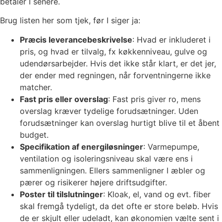
betaler I senere.
Brug listen her som tjek, før I siger ja:
Præcis leverancebeskrivelse
: Hvad er inkluderet i
pris, og hvad er tilvalg, fx køkkenniveau, gulve og
udendørsarbejder. Hvis det ikke står klart, er det jer,
der ender med regningen, når forventningerne ikke
matcher.
Fast pris eller overslag
: Fast pris giver ro, mens
overslag kræver tydelige forudsætninger. Uden
forudsætninger kan overslag hurtigt blive til et åbent
budget.
Specifikation af energiløsninger
: Varmepumpe,
ventilation og isoleringsniveau skal være ens i
sammenligningen. Ellers sammenligner I æbler og
pærer og risikerer højere driftsudgifter.
Poster til tilslutninger
: Kloak, el, vand og evt. fiber
skal fremgå tydeligt, da det ofte er store beløb. Hvis
de er skjult eller udeladt, kan økonomien vælte sent i