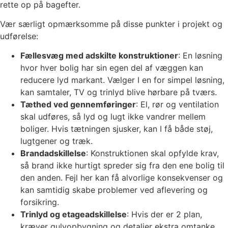
rette op på bagefter.
Vær særligt opmærksomme på disse punkter i projekt og
udførelse:
Fællesvæg med adskilte konstruktioner
: En løsning
hvor hver bolig har sin egen del af væggen kan
reducere lyd markant. Vælger I en for simpel løsning,
kan samtaler, TV og trinlyd blive hørbare på tværs.
Tæthed ved gennemføringer
: El, rør og ventilation
skal udføres, så lyd og lugt ikke vandrer mellem
boliger. Hvis tætningen sjusker, kan I få både støj,
lugtgener og træk.
Brandadskillelse
: Konstruktionen skal opfylde krav,
så brand ikke hurtigt spreder sig fra den ene bolig til
den anden. Fejl her kan få alvorlige konsekvenser og
kan samtidig skabe problemer ved aflevering og
forsikring.
Trinlyd og etageadskillelse
: Hvis der er 2 plan,
kræver gulvopbygning og detaljer ekstra omtanke.