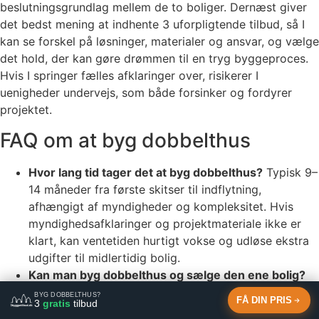
beslutningsgrundlag mellem de to boliger. Dernæst giver
det bedst mening at indhente 3 uforpligtende tilbud, så I
kan se forskel på løsninger, materialer og ansvar, og vælge
det hold, der kan gøre drømmen til en tryg byggeproces.
Hvis I springer fælles afklaringer over, risikerer I
uenigheder undervejs, som både forsinker og fordyrer
projektet.
FAQ om at byg dobbelthus
Hvor lang tid tager det at byg dobbelthus?
Typisk 9–
14 måneder fra første skitser til indflytning,
afhængigt af myndigheder og kompleksitet. Hvis
myndighedsafklaringer og projektmateriale ikke er
klart, kan ventetiden hurtigt vokse og udløse ekstra
udgifter til midlertidig bolig.
Kan man byg dobbelthus og sælge den ene bolig?
Ja, ofte, men udstykning, ejerform og lokalplan skal
BYG DOBBELTHUS?
FÅ DIN PRIS
3
gratis
tilbud
afklares tidligt. Hvis det først undersøges sent, kan I