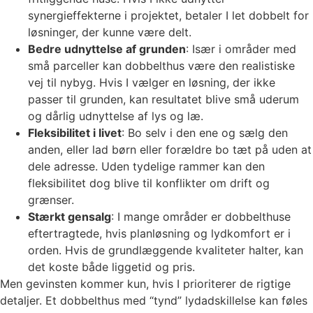
synergieffekterne i projektet, betaler I let dobbelt for
løsninger, der kunne være delt.
Bedre udnyttelse af grunden
: Især i områder med
små parceller kan dobbelthus være den realistiske
vej til nybyg. Hvis I vælger en løsning, der ikke
passer til grunden, kan resultatet blive små uderum
og dårlig udnyttelse af lys og læ.
Fleksibilitet i livet
: Bo selv i den ene og sælg den
anden, eller lad børn eller forældre bo tæt på uden at
dele adresse. Uden tydelige rammer kan den
fleksibilitet dog blive til konflikter om drift og
grænser.
Stærkt gensalg
: I mange områder er dobbelthuse
eftertragtede, hvis planløsning og lydkomfort er i
orden. Hvis de grundlæggende kvaliteter halter, kan
det koste både liggetid og pris.
Men gevinsten kommer kun, hvis I prioriterer de rigtige
detaljer. Et dobbelthus med “tynd” lydadskillelse kan føles