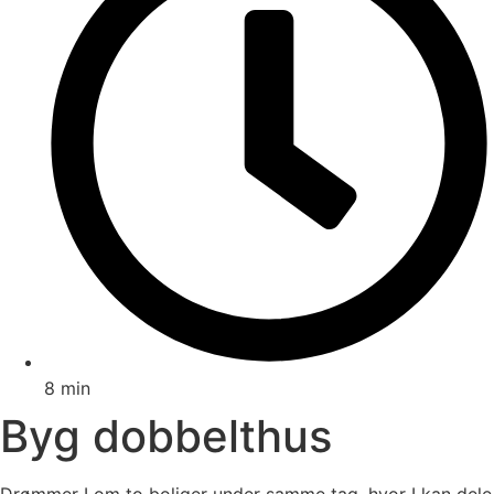
8 min
Byg dobbelthus
Drømmer I om to boliger under samme tag, hvor I kan dele