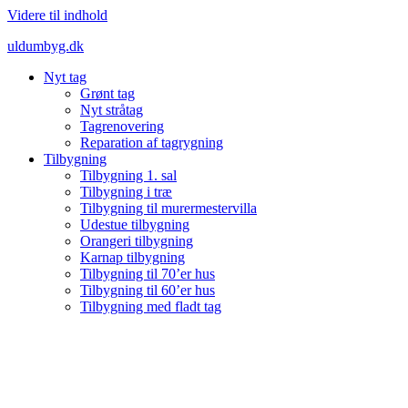
Videre til indhold
uldumbyg.dk
Nyt tag
Grønt tag
Nyt stråtag
Tagrenovering
Reparation af tagrygning
Tilbygning
Tilbygning 1. sal
Tilbygning i træ
Tilbygning til murermestervilla
Udestue tilbygning
Orangeri tilbygning
Karnap tilbygning
Tilbygning til 70’er hus
Tilbygning til 60’er hus
Tilbygning med fladt tag