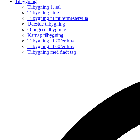
Tilbygning
Tilbygning 1. sal
Tilbygning i træ
Tilbygning til murermestervilla
Udestue tilbygning
Orangeri tilbygning
Karnap tilbygning
Tilbygning til 70’er hus
Tilbygning til 60’er hus
Tilbygning med fladt tag