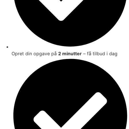
Opret din opgave på
2 minutter
– få tilbud i dag