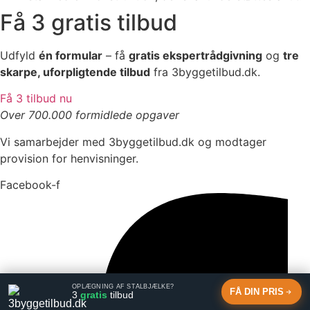
Få 3 gratis tilbud
Udfyld
én formular
– få
gratis ekspertrådgivning
og
tre
skarpe, uforpligtende tilbud
fra 3byggetilbud.dk.
Få 3 tilbud nu
Over 700.000 formidlede opgaver
Vi samarbejder med 3byggetilbud.dk og modtager
provision for henvisninger.
Facebook-f
OPLÆGNING AF STÅLBJÆLKE?
FÅ DIN PRIS
3
gratis
tilbud