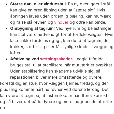
Større dør- eller vindueshul
: En ny overligger i stål
kan give en bred åbning uden at “sætte sig”. Hvis
åbningen laves uden ordentlig bæring, kan murværk
og false slå revner, og
vinduer
og døre kan binde.
Ombygning af tagrum
: Ved nye rum og belastninger
kan stål være nødvendigt for at fordele vægten. Hvis
lasten ikke fordeles rigtigt, kan du få et tagrum, der
knirker, sætter sig eller får synlige skader i vægge og
lofter.
Afstivning ved
sætningsskader
: I nogle tilfælde
bruges stål til at stabilisere, når murværk er svækket.
Uden stabilisering kan skaderne udvikle sig, så
reparationen bliver mere omfattende og dyrere.
Forestil dig en stue, hvor væggen fjernes fredag, og der
pludselig kommer hårfine revner ved dørene lørdag. Det
kan være et tegn på, at lasten ikke er håndteret korrekt,
og så bliver det både dyrere og mere indgribende at rette
op.