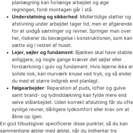
planlægning kan forlænge arbejdet og øge
regningen, fordi montagen går i stå.
Understøtning og sikkerhed
: Midlertidige støtter og
afstivning under arbejdet tager tid, men er afgørende
for at undgå sætninger og revner. Springer man over
her, risikerer du bevægelse i konstruktionen, som kan
sætte sig i resten af huset.
Lejer, søjler og fundament
: Bjælken skal have stabile
anliggere, og nogle gange kræver det søjler eller
forstærkning i gulv og fundament. Hvis lejerne ikke er
solide nok, kan murværk knuse ved tryk, og så ender
du med et større indgreb end planlagt.
Følgearbejder
: Reparation af puds, lofter og gulve
samt brand- og lydinddækning kan fylde mere end
selve stålarbejdet. Uden korrekt afslutning får du ofte
synlige revner, dårligere lydkomfort eller krav om at
åbne op igen.
En god tilbudsgiver specificerer disse punkter, så du kan
sammenligne æbler med æbler, når du indhenter tre