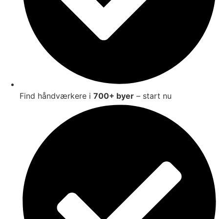
Find håndværkere i
700+ byer
– start nu