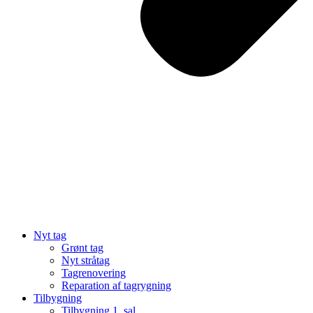
Nyt tag
Grønt tag
Nyt stråtag
Tagrenovering
Reparation af tagrygning
Tilbygning
Tilbygning 1. sal