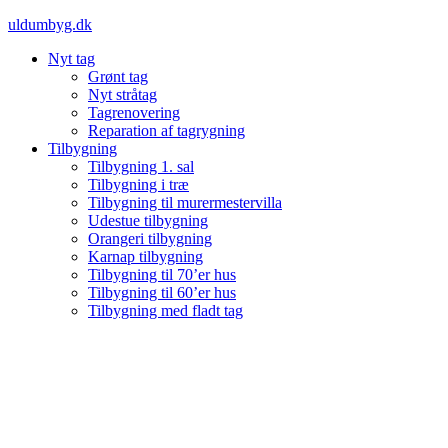
Videre
uldumbyg.dk
til
Nyt tag
indhold
Grønt tag
Nyt stråtag
Tagrenovering
Reparation af tagrygning
Tilbygning
Tilbygning 1. sal
Tilbygning i træ
Tilbygning til murermestervilla
Udestue tilbygning
Orangeri tilbygning
Karnap tilbygning
Tilbygning til 70’er hus
Tilbygning til 60’er hus
Tilbygning med fladt tag