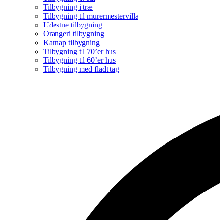
Tilbygning i træ
Tilbygning til murermestervilla
Udestue tilbygning
Orangeri tilbygning
Karnap tilbygning
Tilbygning til 70’er hus
Tilbygning til 60’er hus
Tilbygning med fladt tag