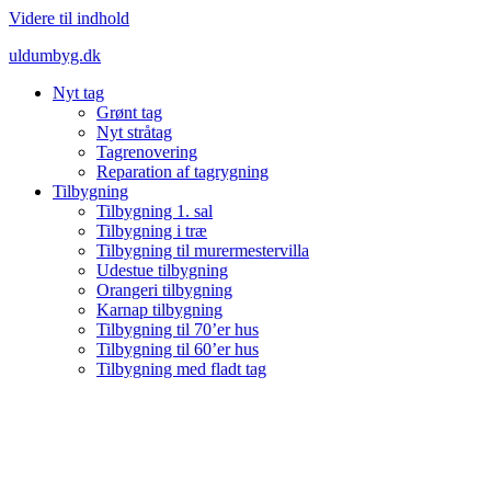
Videre til indhold
uldumbyg.dk
Nyt tag
Grønt tag
Nyt stråtag
Tagrenovering
Reparation af tagrygning
Tilbygning
Tilbygning 1. sal
Tilbygning i træ
Tilbygning til murermestervilla
Udestue tilbygning
Orangeri tilbygning
Karnap tilbygning
Tilbygning til 70’er hus
Tilbygning til 60’er hus
Tilbygning med fladt tag