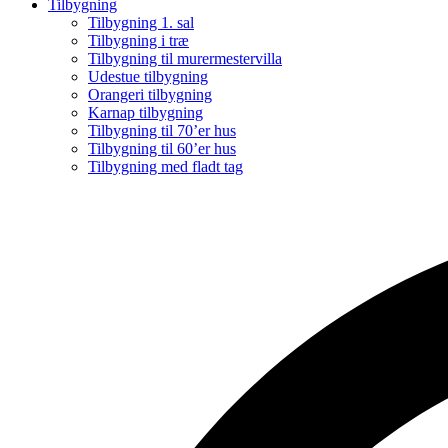
Tilbygning
Tilbygning 1. sal
Tilbygning i træ
Tilbygning til murermestervilla
Udestue tilbygning
Orangeri tilbygning
Karnap tilbygning
Tilbygning til 70’er hus
Tilbygning til 60’er hus
Tilbygning med fladt tag