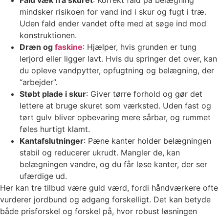
mindsker risikoen for vand ind i skur og fugt i træ.
Uden fald ender vandet ofte med at søge ind mod
konstruktionen.
Dræn og
faskine
: Hjælper, hvis grunden er tung
lerjord eller ligger lavt. Hvis du springer det over, kan
du opleve vandpytter, opfugtning og belægning, der
“arbejder”.
Støbt plade i skur
: Giver tørre forhold og gør det
lettere at bruge skuret som værksted. Uden fast og
tørt gulv bliver opbevaring mere sårbar, og rummet
føles hurtigt klamt.
Kantafslutninger
: Pæne kanter holder belægningen
stabil og reducerer ukrudt. Mangler de, kan
belægningen vandre, og du får løse kanter, der ser
ufærdige ud.
Her kan tre tilbud være guld værd, fordi håndværkere ofte
vurderer jordbund og adgang forskelligt. Det kan betyde
både prisforskel og forskel på, hvor robust løsningen