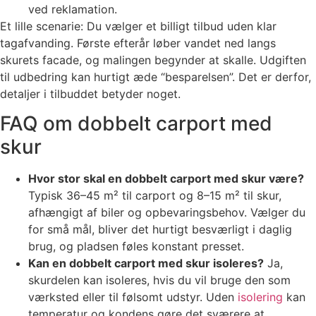
ved reklamation.
Et lille scenarie: Du vælger et billigt tilbud uden klar
tagafvanding. Første efterår løber vandet ned langs
skurets facade, og malingen begynder at skalle. Udgiften
til udbedring kan hurtigt æde “besparelsen”. Det er derfor,
detaljer i tilbuddet betyder noget.
FAQ om dobbelt carport med
skur
Hvor stor skal en dobbelt carport med skur være?
Typisk 36–45 m² til carport og 8–15 m² til skur,
afhængigt af biler og opbevaringsbehov. Vælger du
for små mål, bliver det hurtigt besværligt i daglig
brug, og pladsen føles konstant presset.
Kan en dobbelt carport med skur isoleres?
Ja,
skurdelen kan isoleres, hvis du vil bruge den som
værksted eller til følsomt udstyr. Uden
isolering
kan
temperatur og kondens gøre det sværere at