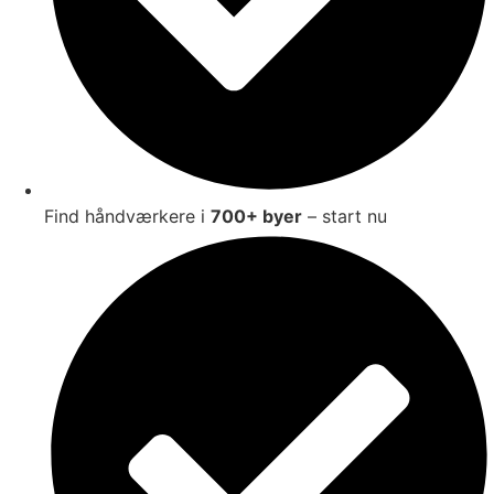
Find håndværkere i
700+ byer
– start nu