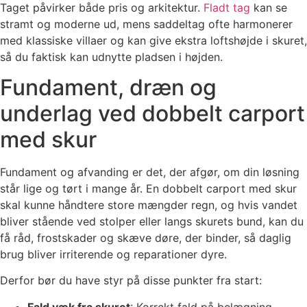
Taget påvirker både pris og arkitektur.
Fladt tag
kan se
stramt og moderne ud, mens saddeltag ofte harmonerer
med klassiske villaer og kan give ekstra loftshøjde i skuret,
så du faktisk kan udnytte pladsen i højden.
Fundament, dræn og
underlag ved dobbelt carport
med skur
Fundament og afvanding er det, der afgør, om din løsning
står lige og tørt i mange år. En dobbelt carport med skur
skal kunne håndtere store mængder regn, og hvis vandet
bliver stående ved stolper eller langs skurets bund, kan du
få råd, frostskader og skæve døre, der binder, så daglig
brug bliver irriterende og reparationer dyre.
Derfor bør du have styr på disse punkter fra start:
Fald væk fra skuret
: Korrekt fald på belægning