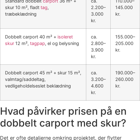
Standard dobbelt
carport
36 m² +
ca.
110.000–
skur 10 m², fladt
tag
,
2.200–
145.000
træbeklædning
3.000
kr.
kr.
Dobbelt carport 40 m² +
isoleret
ca.
155.000–
skur
12 m²,
tagpap
, el og belysning
2.800–
205.000
3.900
kr.
kr.
Dobbelt carport 45 m² + skur 15 m²,
ca.
190.000–
valmtag/saddeltag,
3.200–
260.000
vedligeholdelseslet beklædning
4.600
kr.
kr.
Hvad påvirker prisen på en
dobbelt carport med skur?
Det er ofte detaljerne omkring projektet, der flytter