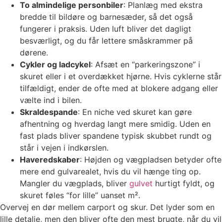
To almindelige personbiler
: Planlæg med ekstra
bredde til bildøre og barnesæder, så det også
fungerer i praksis. Uden luft bliver det dagligt
besværligt, og du får lettere småskrammer på
dørene.
Cykler og ladcykel
: Afsæt en “parkeringszone” i
skuret eller i et overdækket hjørne. Hvis cyklerne står
tilfældigt, ender de ofte med at blokere adgang eller
vælte ind i bilen.
Skraldespande
: En niche ved skuret kan gøre
afhentning og hverdag langt mere smidig. Uden en
fast plads bliver spandene typisk skubbet rundt og
står i vejen i indkørslen.
Haveredskaber
: Højden og vægpladsen betyder ofte
mere end gulvarealet, hvis du vil hænge ting op.
Mangler du vægplads, bliver
gulvet
hurtigt fyldt, og
skuret føles “for lille” uanset m².
Overvej en dør mellem carport og skur. Det lyder som en
lille detalje, men den bliver ofte den mest brugte, når du vil