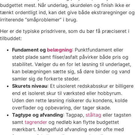
budgettet mest. Når underlag, skurdelen og finish ikke er
tænkt ordentligt ind, kan det give både ekstraregninger og
irriterende “småproblemer” i brug.
Her er de typiske prisdrivere, som du bør få præciseret i
tilbuddet:
Fundament og
belægning
: Punktfundament eller
støbt plade samt fliser/asfalt påvirker både pris og
stabilitet. Vælger du en for let løsning til underlaget,
kan belægningen sætte sig, så døre binder og vand
samler sig de forkerte steder.
Skurets niveau
: Et uisoleret redskabsskur er billigere
end et isoleret skur til værksted eller hobbyrum.
Uden den rette løsning risikerer du kondens, kolde
overflader og opbevaring, der tager skade.
Tagtype og afvanding
: Tagpap,
ståltag
eller tagsten
samt
tagrender
og nedløb kan flytte budgettet
mærkbart. Mangelfuld afvanding ender ofte med