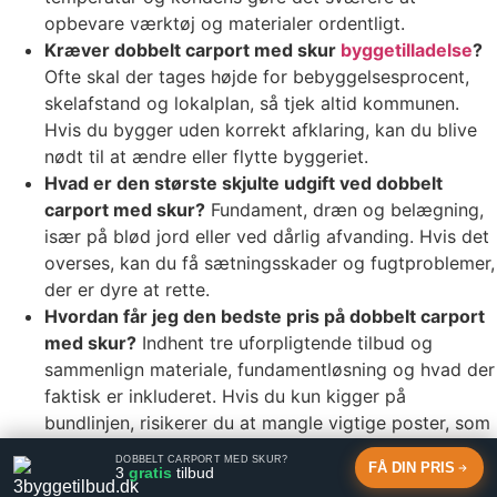
opbevare værktøj og materialer ordentligt.
Kræver dobbelt carport med skur
byggetilladelse
?
Ofte skal der tages højde for bebyggelsesprocent,
skelafstand og lokalplan, så tjek altid kommunen.
Hvis du bygger uden korrekt afklaring, kan du blive
nødt til at ændre eller flytte byggeriet.
Hvad er den største skjulte udgift ved dobbelt
carport med skur?
Fundament, dræn og belægning,
især på blød jord eller ved dårlig afvanding. Hvis det
overses, kan du få sætningsskader og fugtproblemer,
der er dyre at rette.
Hvordan får jeg den bedste pris på dobbelt carport
med skur?
Indhent tre uforpligtende tilbud og
sammenlign materiale, fundamentløsning og hvad der
faktisk er inkluderet. Hvis du kun kigger på
bundlinjen, risikerer du at mangle vigtige poster, som
senere kommer som ekstraregninger.
DOBBELT CARPORT MED SKUR?
FÅ DIN PRIS
3
gratis
tilbud
Få 3 gratis tilbud