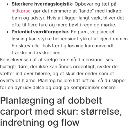
Stærkere hverdagslogistik
: Opbevaring tæt på
indkørsel
gør det nemmere at “lande” med indkøb,
børn og udstyr. Hvis alt ligger langt væk, bliver det
ofte til flere ture og mere bøvl i regn og mørke.
Potentiel værdiforøgelse
: En pæn, velplaceret
løsning kan styrke helhedsindtrykket af ejendommen.
En skæv eller halvfærdig løsning kan omvendt
trække indtrykket ned.
Konsekvensen af at vælge for små dimensioner ses
hurtigt: døre, der ikke kan åbnes ordentligt, cykler der
vælter ind over bilerne, og et skur der ender som et
overfyldt hjørne. Planlæg hellere lidt luft nu, så du slipper
for en dyr udvidelse og daglige kompromiser senere.
Planlægning af dobbelt
carport med skur: størrelse,
indretning og flow