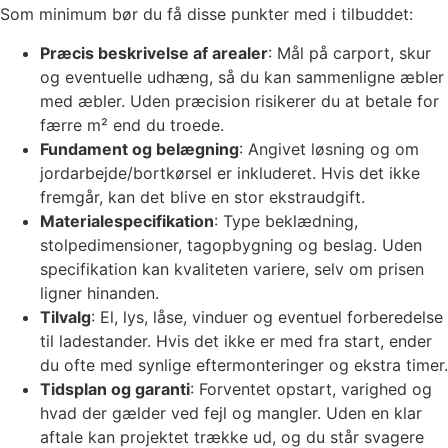
Som minimum bør du få disse punkter med i tilbuddet:
Præcis beskrivelse af arealer
: Mål på carport, skur
og eventuelle udhæng, så du kan sammenligne æbler
med æbler. Uden præcision risikerer du at betale for
færre m² end du troede.
Fundament og belægning
: Angivet løsning og om
jordarbejde/bortkørsel er inkluderet. Hvis det ikke
fremgår, kan det blive en stor ekstraudgift.
Materialespecifikation
: Type beklædning,
stolpedimensioner, tagopbygning og beslag. Uden
specifikation kan kvaliteten variere, selv om prisen
ligner hinanden.
Tilvalg
: El, lys, låse, vinduer og eventuel forberedelse
til ladestander. Hvis det ikke er med fra start, ender
du ofte med synlige eftermonteringer og ekstra timer.
Tidsplan og garanti
: Forventet opstart, varighed og
hvad der gælder ved fejl og mangler. Uden en klar
aftale kan projektet trække ud, og du står svagere