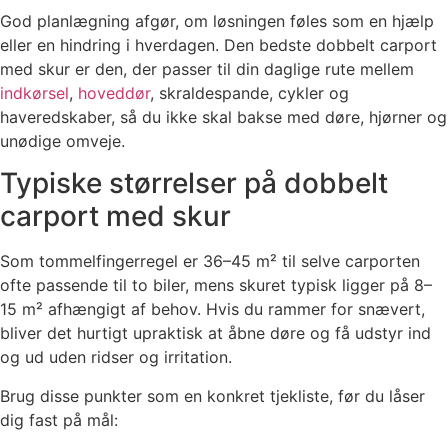
God planlægning afgør, om løsningen føles som en hjælp
eller en hindring i hverdagen. Den bedste dobbelt carport
med skur er den, der passer til din daglige rute mellem
indkørsel
,
hoveddør
, skraldespande, cykler og
haveredskaber, så du ikke skal bakse med døre, hjørner og
unødige omveje.
Typiske størrelser på dobbelt
carport med skur
Som tommelfingerregel er 36–45 m² til selve carporten
ofte passende til to biler, mens skuret typisk ligger på 8–
15 m² afhængigt af behov. Hvis du rammer for snævert,
bliver det hurtigt upraktisk at åbne døre og få udstyr ind
og ud uden ridser og irritation.
Brug disse punkter som en konkret tjekliste, før du låser
dig fast på mål: