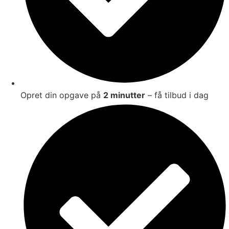
Opret din opgave på
2 minutter
– få tilbud i dag