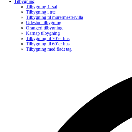
Tilbygning
Tilbygning 1. sal
Tilbygning i træ
Tilbygning til murermestervilla
Udestue tilbygning
Orangeri tilbygning
Karnap tilbygning
Tilbygning til 70’er hus
Tilbygning til 60’er hus
Tilbygning med fladt tag