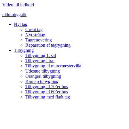
Videre til indhold
uldumbyg.dk
Nyt tag
Grønt tag
Nyt stråtag
Tagrenovering
Reparation af tagrygning
Tilbygning
Tilbygning 1. sal
Tilbygning i træ
Tilbygning til murermestervilla
Udestue tilbygning
Orangeri tilbygning
Karnap tilbygning
Tilbygning til 70’er hus
Tilbygning til 60’er hus
Tilbygning med fladt tag