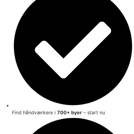
Find håndværkere i
700+ byer
– start nu