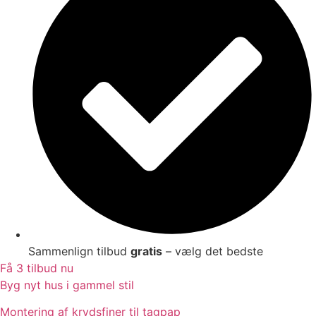
Sammenlign tilbud
gratis
– vælg det bedste
Få 3 tilbud nu
Byg nyt hus i gammel stil
Montering af krydsfiner til tagpap