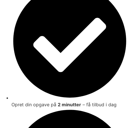
Opret din opgave på
2 minutter
– få tilbud i dag